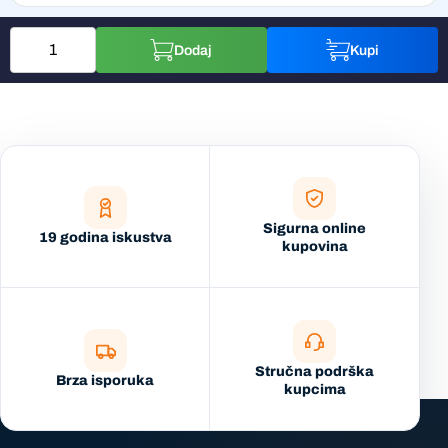
Dodaj
Kupi
Sigurna online
19 godina iskustva
kupovina
Stručna podrška
Brza isporuka
kupcima