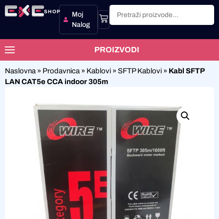
SHOP
Moj
Nalog
PROIZVODI
Naslovna
»
Prodavnica
»
Kablovi
»
SFTP Kablovi
»
Kabl SFTP
LAN CAT5e CCA indoor 305m