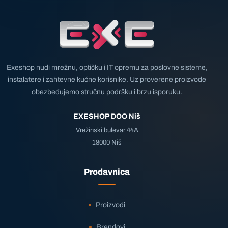
Exeshop nudi mrežnu, optičku i IT opremu za poslovne sisteme,
instalatere i zahtevne kućne korisnike. Uz proverene proizvode
obezbeđujemo stručnu podršku i brzu isporuku.
EXESHOP DOO Niš
Vrežinski bulevar 44A
18000 Niš
Prodavnica
Proizvodi
Brendovi