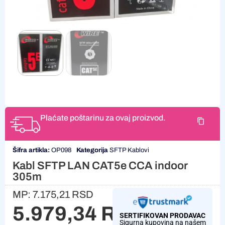
Plaćate poštarinu za ovaj proizvod.
Šifra artikla:
OP098
Kategorija
SFTP Kablovi
Kabl SFTP LAN CAT5e CCA indoor
305m
MP:
7.175,21
RSD
5.979,34
RSD
SERTIFIKOVAN PRODAVAC
Sigurna kupovina na našem