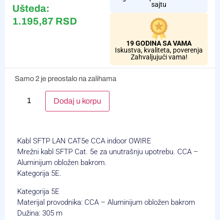
sajtu
Ušteda:
1.195,87
RSD
19 GODINA SA VAMA
Iskustva, kvaliteta, poverenja
Zahvaljujući vama!
Samo 2 je preostalo na zalihama
Alternative:
Dodaj u korpu
Kabl SFTP LAN CAT5e CCA indoor OWIRE
Mrežni kabl SFTP Cat. 5e za unutrašnju upotrebu. CCA –
Aluminijum obložen bakrom.
Kategorija 5E.
Kategorija 5E
Materijal provodnika: CCA – Aluminijum obložen bakrom
Dužina: 305 m