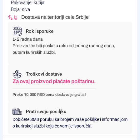
Pakovanje: kutija
Boja: siva
Dostava na teritoriji cele Srbije
Rok isporuke
1-2 radna dana
Proizvod će biti poslat u roku od jednog radnog dana,
putem kurirskih službi.
Troškovi dostave
Za ovaj proizvod plaćate poštarinu.
Preko 10.000 RSD cena dostave je gratis!
Prati svoju pošiljku
Dobićete SMS poruku sa brojem vaše pošiljke i informacijom
o kurirskoj službi koja će vam je isporučiti.