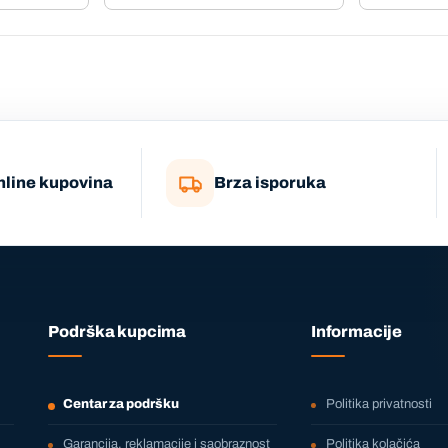
nline kupovina
Brza isporuka
Podrška kupcima
Informacije
Centar za podršku
Politika privatnosti
Garancija, reklamacije i saobraznost
Politika kolačića