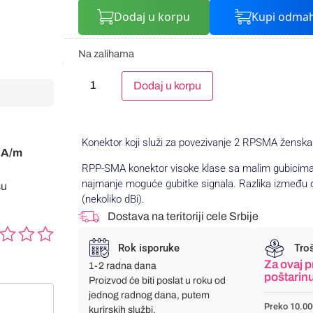
Dodaj u korpu
Kupi odma
Na zalihama
Alternative:
Dodaj u korpu
Konektor koji služi za povezivanje 2 RPSMA ženska 
SMA/m
RPP-SMA konektor visoke klase sa malim gubicima (
najmanje moguće gubitke signala. Razlika između ov
su
(nekoliko dBi).
Dostava na teritoriji cele Srbije
Rok isporuke
Tro
Za ovaj p
1-2 radna dana
poštarin
Proizvod će biti poslat u roku od
jednog radnog dana, putem
Preko 10.00
kurirskih službi.