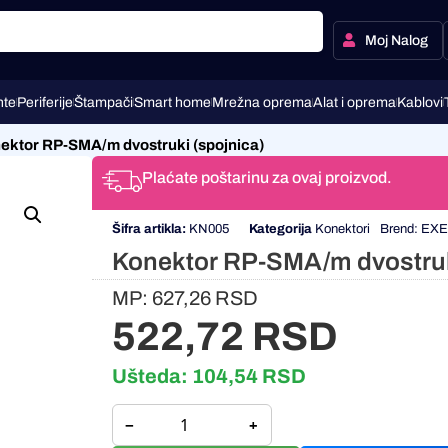
Moj Nalog
te
Periferije
Štampači
Smart home
Mrežna oprema
Alat i oprema
Kablovi
ektor RP-SMA/m dvostruki (spojnica)
Plaćate poštarinu za ovaj proizvod.
Šifra artikla:
KN005
Kategorija
Konektori
Brend:
EX
Konektor RP-SMA/m dvostruk
MP:
627,26
RSD
522,72
RSD
Ušteda:
104,54
RSD
−
+