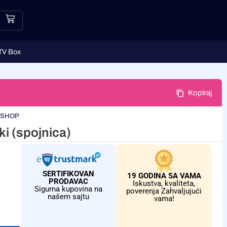
TV Box
Kopiraj
ESHOP
i (spojnica)
SERTIFIKOVAN
19 GODINA SA VAMA
PRODAVAC
Iskustva, kvaliteta,
Sigurna kupovina na
poverenja Zahvaljujući
našem sajtu
vama!