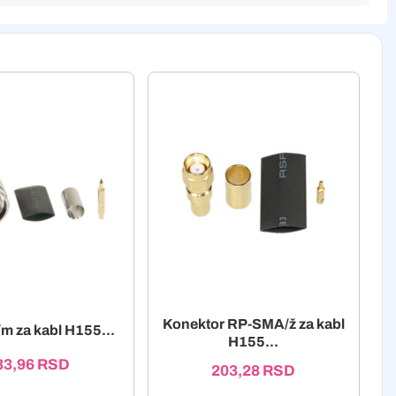
Konektor RP-SMA/ž za kabl
/m za kabl H155...
H155...
33,96
RSD
203,28
RSD