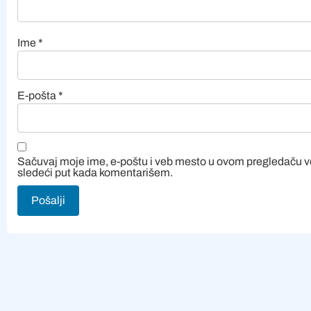
Ime
*
E-pošta
*
Sačuvaj moje ime, e-poštu i veb mesto u ovom pregledaču 
sledeći put kada komentarišem.
Alternative: