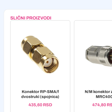
SLIČNI PROIZVODI
Konektor RP-SMA/f
N/M konektor z
dvostruki (spojnica)
MRC40
435,60
RSD
474,80
R