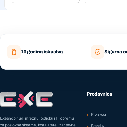
19 godina iskustva
Sigurna o
Prodavnica
Proizvodi
Exeshop nudi mrežnu, optičku i IT opremu
za poslovne sisteme, instalatere i zahtevne
Brendovi