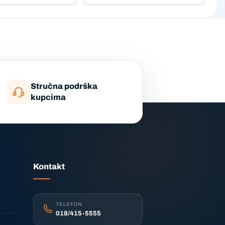
Stručna podrška
kupcima
Kontakt
TELEFON
018/415-5555