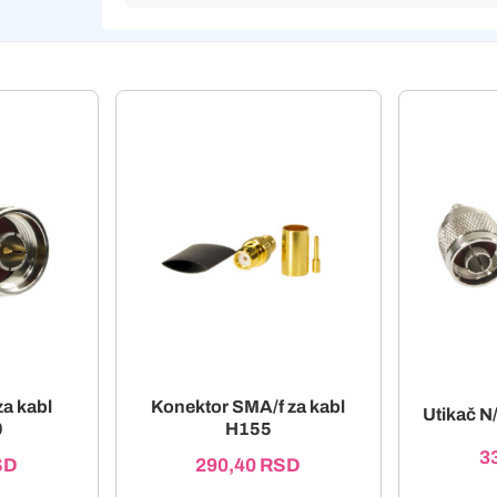
a kabl
Konektor SMA/f za kabl
Utikač N
0
H155
3
SD
290,40
RSD