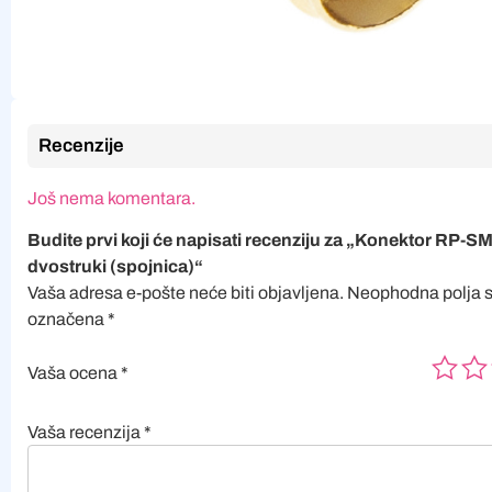
Recenzije
Još nema komentara.
Budite prvi koji će napisati recenziju za „Konektor RP-
dvostruki (spojnica)“
Vaša adresa e-pošte neće biti objavljena.
Neophodna polja 
označena
*
Vaša ocena
*
Vaša recenzija
*