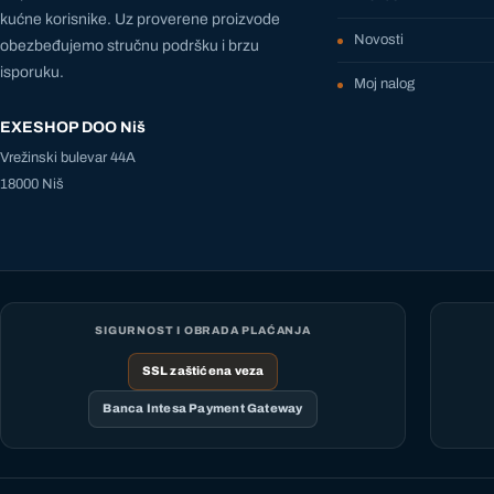
kućne korisnike. Uz proverene proizvode
Novosti
obezbeđujemo stručnu podršku i brzu
isporuku.
Moj nalog
EXESHOP DOO Niš
Vrežinski bulevar 44A
18000 Niš
SIGURNOST I OBRADA PLAĆANJA
SSL zaštićena veza
Banca Intesa Payment Gateway