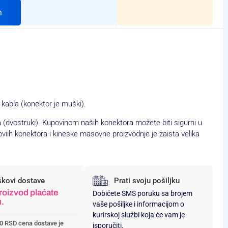
h
kabla (konektor je muški).
dvostruki). Kupovinom naših konektora možete biti sigurni u
iih konektora i kineske masovne proizvodnje je zaista velika
škovi dostave
Prati svoju pošiljku
roizvod plaćate
Dobićete SMS poruku sa brojem
u.
vaše pošiljke i informacijom o
kurirskoj službi koja će vam je
0 RSD cena dostave je
isporučiti.