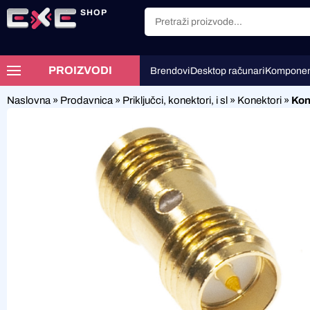
SHOP
PROIZVODI
Brendovi
Desktop računari
Komponen
Naslovna
»
Prodavnica
»
Priključci, konektori, i sl
»
Konektori
»
Kon