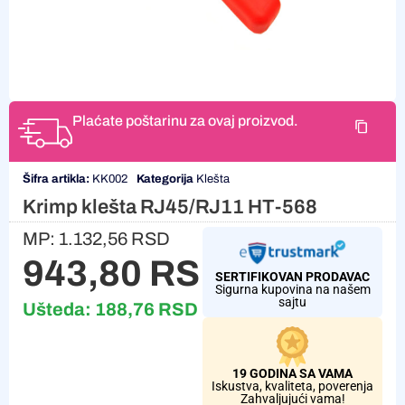
Plaćate poštarinu za ovaj proizvod.
Šifra artikla:
KK002
Kategorija
Klešta
Krimp klešta RJ45/RJ11 HT-568
MP:
1.132,56
RSD
943,80
RSD
SERTIFIKOVAN PRODAVAC
Sigurna kupovina na našem
sajtu
Ušteda:
188,76
RSD
19 GODINA SA VAMA
Iskustva, kvaliteta, poverenja
Zahvaljujući vama!