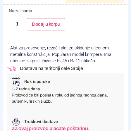
Na zalihama
Alternative:
Dodaj u korpu
Alat za presovanje, rezač i alat za skidanje u jednom,
metalna konstrukcija. Popularan model krimpera. Ima
utičnice za priključivanje RJ45 i RJ11 utikača.
Dostava na teritoriji cele Srbije
Rok isporuke
1-2 radna dana
Proizvod će biti poslat u roku od jednog radnog dana,
putem kurirskih službi.
Troškovi dostave
Za ovaj proizvod plaćate poštarinu.