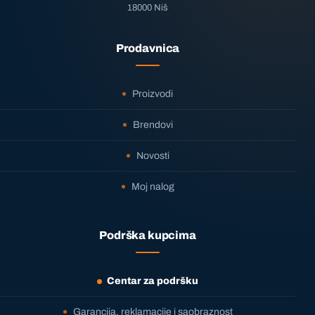
18000 Niš
Prodavnica
Proizvodi
Brendovi
Novosti
Moj nalog
Podrška kupcima
Centar za podršku
Garancija, reklamacije i saobraznost