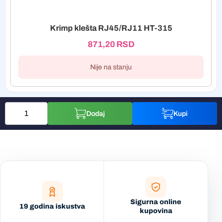
Krimp klešta RJ45/RJ11 HT-315
871,20
RSD
Nije na stanju
Dodaj
Kupi
Sigurna online
19 godina iskustva
kupovina