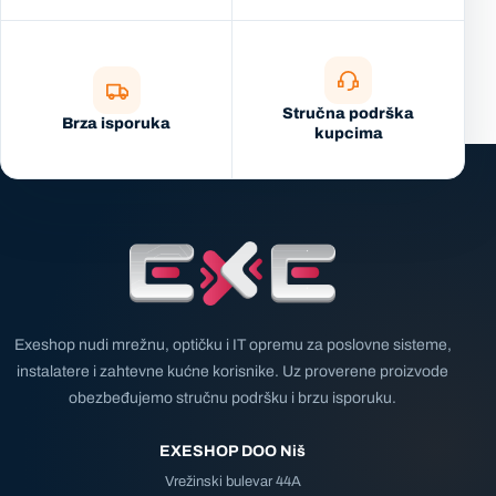
Stručna podrška
Brza isporuka
kupcima
Exeshop nudi mrežnu, optičku i IT opremu za poslovne sisteme,
instalatere i zahtevne kućne korisnike. Uz proverene proizvode
obezbeđujemo stručnu podršku i brzu isporuku.
EXESHOP DOO Niš
Vrežinski bulevar 44A