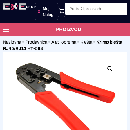
SHOP
Moj
Nalog
PROIZVODI
Naslovna
»
Prodavnica
»
Alat i oprema
»
Klešta
»
Krimp klešta
RJ45/RJ11 HT-568