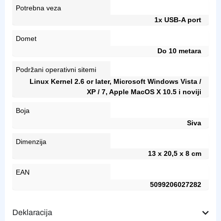
Potrebna veza
1x USB-A port
Domet
Do 10 metara
Podržani operativni sitemi
Linux Kernel 2.6 or later, Microsoft Windows Vista /
XP / 7, Apple MacOS X 10.5 i noviji
Boja
Siva
Dimenzija
13 x 20,5 x 8 cm
EAN
5099206027282
Deklaracija