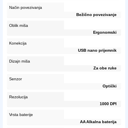
Način povezivanja
Bežično povezivanje
Oblik miša
Ergonomski
Konekcija
USB nano prijemnik
Dizajn miša
Za obe ruke
Senzor
Optički
Rezolucija
1000 DPI
Vrsta baterije
AA Alkalna baterija