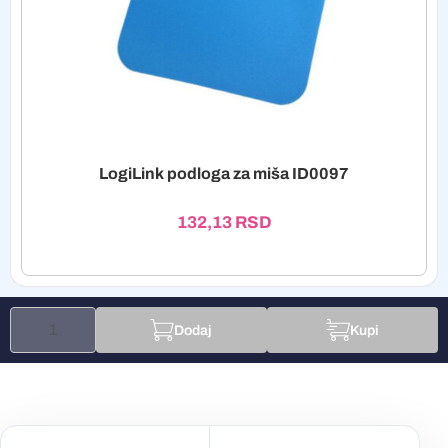
LogiLink podloga za miša ID0097
132,13
RSD
Dodaj
Kupi