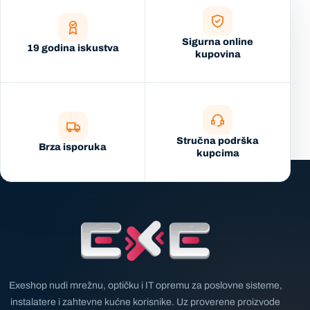
Sigurna online
19 godina iskustva
kupovina
Stručna podrška
Brza isporuka
kupcima
Exeshop nudi mrežnu, optičku i IT opremu za poslovne sisteme,
instalatere i zahtevne kućne korisnike. Uz proverene proizvode