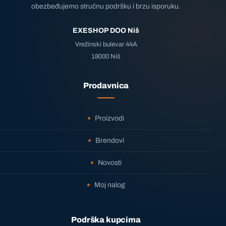
obezbeđujemo stručnu podršku i brzu isporuku.
EXESHOP DOO Niš
Vrežinski bulevar 44A
18000 Niš
Prodavnica
Proizvodi
Brendovi
Novosti
Moj nalog
Podrška kupcima