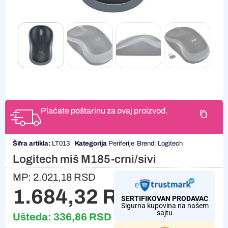
Plaćate poštarinu za ovaj proizvod.
Šifra artikla:
LT013
Kategorija
Periferije
Brend:
Logitech
Logitech miš M185-crni/sivi
MP:
2.021,18
RSD
1.684,32
RSD
SERTIFIKOVAN PRODAVAC
Sigurna kupovina na našem
sajtu
Ušteda:
336,86
RSD