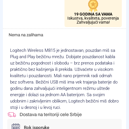
19 GODINA SA VAMA
Iskustva, kvaliteta, poverenja
Zahvaljujući vama!
Nema na zalihama
Logitech Wireless M815 je jednostavan, pouzdan miš sa
Plug and Play bežičnu mrežu. Dobijate pouzdanost kabla
uz bežičnu pogodnost i slobodu – brz prenos podataka i
praktično bez kašnjenja ili prekida. Uživaćete u visokom
kvalitetu i pouzdanosti. Mali nano prijemnik radi odmah
bez softvera. Bežični USB miš ima vek trajanja baterije do
godinu dana zahvaljujući inteligentnom režimu uštede
energije i dolazi sa jednom AA baterijom. Sa svojim
udobnim i zakrivljenim oblikom, Logitech bežični miš dobro
stoji i u desnoj i u levoj ruci.
Dostava na teritoriji cele Srbije
Rok isporuke