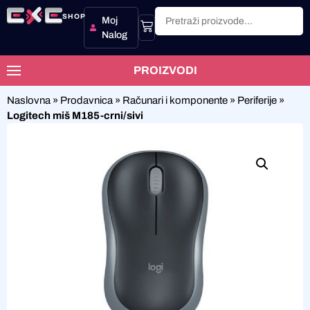
SHOP
Moj
Nalog
PROIZVODI
Naslovna
»
Prodavnica
»
Računari i komponente
»
Periferije
»
Logitech miš M185-crni/sivi