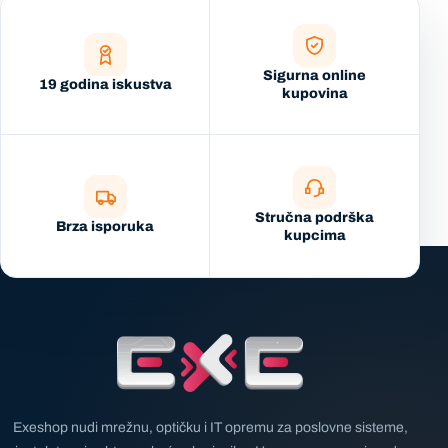
Sigurna online
19 godina iskustva
kupovina
Stručna podrška
Brza isporuka
kupcima
Exeshop nudi mrežnu, optičku i IT opremu za poslovne sisteme,