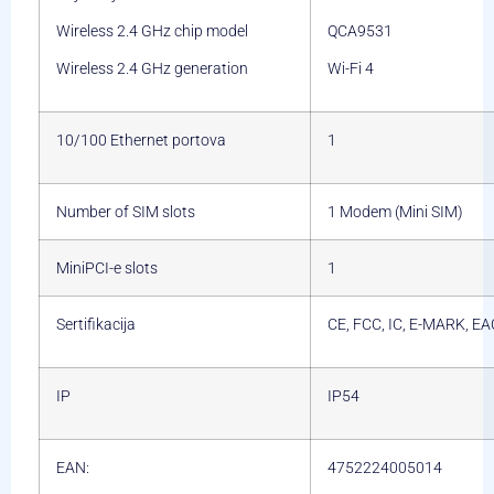
Wireless 2.4 GHz chip model
QCA9531
Wireless 2.4 GHz generation
Wi-Fi 4
10/100 Ethernet portova
1
Number of SIM slots
1 Modem (Mini SIM)
MiniPCI-e slots
1
Sertifikacija
CE, FCC, IC, E-MARK, E
IP
IP54
EAN:
4752224005014