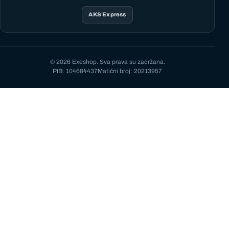
AKS Express
© 2026 Exeshop. Sva prava su zadržana.
PIB: 104684437
Matični broj: 20213957