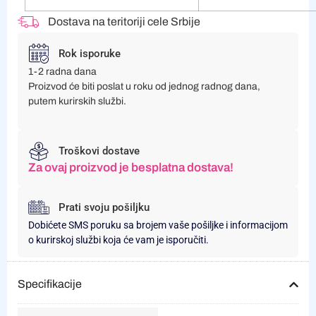
Dostava na teritoriji cele Srbije
Rok isporuke
1-2 radna dana
Proizvod će biti poslat u roku od jednog radnog dana,
putem kurirskih službi.
Troškovi dostave
Za ovaj proizvod je besplatna dostava!
Prati svoju pošiljku
Dobićete SMS poruku sa brojem vaše pošiljke i informacijom
o kurirskoj službi koja će vam je isporučiti.
Specifikacije