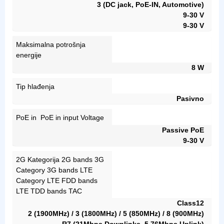
3 (DC jack, PoE-IN, Automotive)
9-30 V
9-30 V
Maksimalna potrošnja
energije
8 W
Tip hlađenja
Pasivno
PoE in PoE in input Voltage
Passive PoE
9-30 V
2G Kategorija 2G bands 3G
Category 3G bands LTE
Category LTE FDD bands
LTE TDD bands TAC
Class12
2 (1900MHz) / 3 (1800MHz) / 5 (850MHz) / 8 (900MHz)