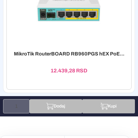
MikroTik RouterBOARD RB960PGS hEX PoE...
12.439,28
RSD
Dodaj
Kupi