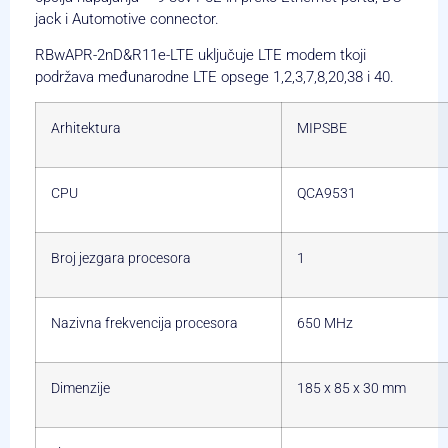
jack i Automotive connector.
RBwAPR-2nD&R11e-LTE uključuje LTE modem tkoji
podržava međunarodne LTE opsege 1,2,3,7,8,20,38 i 40.
Arhitektura
MIPSBE
CPU
QCA9531
Broj jezgara procesora
1
Nazivna frekvencija procesora
650 MHz
Dimenzije
185 x 85 x 30 mm