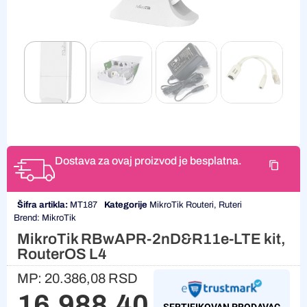
Dostava za ovaj proizvod je besplatna.
Šifra artikla:
MT187
Kategorije
MikroTik Routeri
,
Ruteri
Brend:
MikroTik
MikroTik RBwAPR-2nD&R11e-LTE kit,
RouterOS L4
MP:
20.386,08
RSD
16.988,40
RSD
SERTIFIKOVAN PRODAVAC