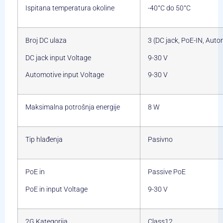
Ispitana temperatura okoline
-40°C do 50°C
Broj DC ulaza
3 (DC jack, PoE-IN, Auto
DC jack input Voltage
9-30 V
Automotive input Voltage
9-30 V
Maksimalna potrošnja energije
8 W
Tip hlađenja
Pasivno
PoE in
Passive PoE
PoE in input Voltage
9-30 V
2G Kategorija
Class12