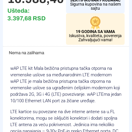
Sigurna kupovina na našem
sajtu
Ušteda:
3.397,68
RSD
19 GODINA SA VAMA
Iskustva, kvaliteta, poverenja
Zahvaljujući vama!
Nema na zalihama
wAP LTE kit Mala bežična pristupna tačka otporna na
vremenske uslove sa međunarodnim
LTE modemom
wAP LTE je mala bežična pristupna tačka otporna na
vremenske uslove sa ugrađenim ćelijskim modemom koji
podržava 2G, 3G i 4G (LTE) povezivanje. wAP LTEma jedan
10/100 Ethernet LAN port za žičane uređaje.
LTE kartice su povezane na dve interne antene sa u.FL
konektorima, mogu se isključiti konektori i dodati spoljna
LTE antena za veću pokrivenost. Jedinica ima nekoliko
opcija napajanja – 9-30v PoE-in preko Ethernet porta, DC