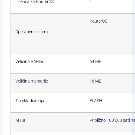
Licenca za RouterOS
4
RouterOS
Operativni sistem
Veličina RAM-a
64 MB
Veličina memorije
16 MB
Tip skladištenja
FLASH
MTBF
Približno 100’000 sati n