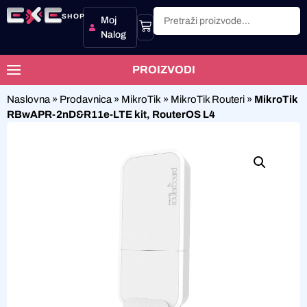
SHOP
Moj
Nalog
PROIZVODI
Naslovna
»
Prodavnica
»
MikroTik
»
MikroTik Routeri
»
MikroTik
RBwAPR-2nD&R11e-LTE kit, RouterOS L4