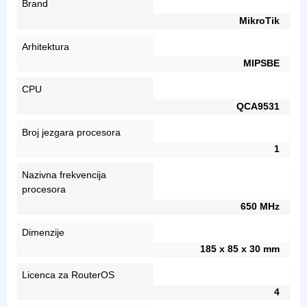
Brand
MikroTik
Arhitektura
MIPSBE
CPU
QCA9531
Broj jezgara procesora
1
Nazivna frekvencija
procesora
650 MHz
Dimenzije
185 x 85 x 30 mm
Licenca za RouterOS
4