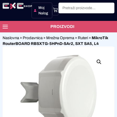
SHOP
Moj
Nalog
PROIZVODI
Naslovna
»
Prodavnica
»
Mrežna Oprema
»
Ruteri
»
MikroTik
RouterBOARD RBSXTG-5HPnD-SAr2, SXT SA5, L4