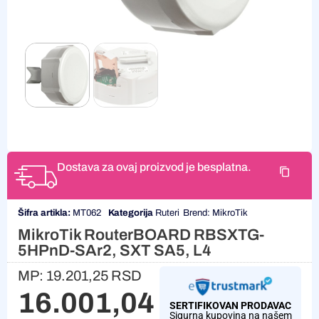
Dostava za ovaj proizvod je besplatna.
Šifra artikla:
MT062
Kategorija
Ruteri
Brend:
MikroTik
MikroTik RouterBOARD RBSXTG-
5HPnD-SAr2, SXT SA5, L4
MP:
19.201,25
RSD
16.001,04
RSD
SERTIFIKOVAN PRODAVAC
Sigurna kupovina na našem