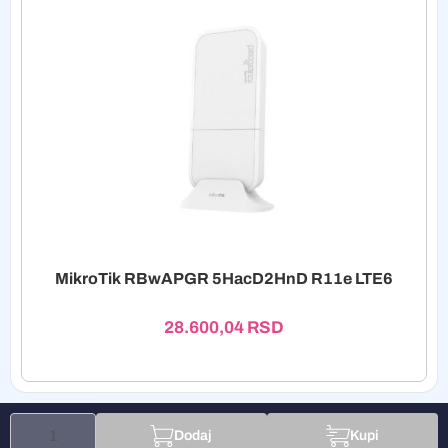
MikroTik RBwAPGR 5HacD2HnD R11e LTE6
28.600,04
RSD
Dodaj
Kupi