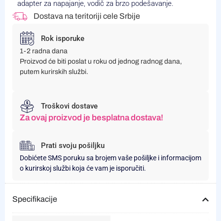
adapter za napajanje, vodič za brzo podešavanje.
Dostava na teritoriji cele Srbije
Rok isporuke
1-2 radna dana
Proizvod će biti poslat u roku od jednog radnog dana,
putem kurirskih službi.
Troškovi dostave
Za ovaj proizvod je besplatna dostava!
Prati svoju pošiljku
Dobićete SMS poruku sa brojem vaše pošiljke i informacijom
o kurirskoj službi koja će vam je isporučiti.
Specifikacije