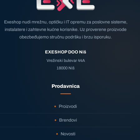
Exeshop nudi mrežnu, optičku i IT opremu za poslovne sisteme,
instalatere i zahtevne kućne korisnike. Uz proverene proizvode
obezbeđujemo stručnu podršku i brzu isporuku.
EXESHOP DOO Niš
Vrežinski bulevar 44A
18000 Niš
Prodavnica
Proizvodi
Brendovi
Novosti