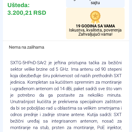
sajtu
Ušteda:
3.200,21
RSD
19 GODINA SA VAMA
Iskustva, kvaliteta, poverenja
Zahvaljujući vama!
Nema na zalihama
SXTG-5HPnD-SAr2 je jeftina pristupna tačka za bežični
sektor velike brzine od 5 GHz. Ima antenu od 90 stepeni
koja obezbeđuje širu pokrivenost od naših prethodnih SXT
jedinica. Kompletan sa kućištem spremnim za montiranje
i ugrađenom antenom od 14 dBi, paket sadrži sve što vam
je potrebno da ga postavite za nekoliko minuta.
Unutrašnjost kućišta je prekrivena specijalnom zaštitom
da bi se poboljšao rad u oblastima sa velikim smetnjama i
odnos prednje i zadnje strane antene. Kutija sadrži: SXT
bežični uređaj sa integrisanom antenom, nosač za
montiranje na stub, prsten za montiranje, PoE injektor,