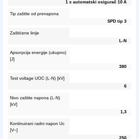
1 x automatski osigurač 10 A
Tip zaštite od prenapona
SPD tip 3
Zaštićene linije
L-N
Apsorpcija energije (ukupno)
[J]
380
Test voltage UOC (L-N) [kV]
6
Nivo zaštite napona (L-N)
[kV]
1,3
Kontinuirani radni napon Uc
[V~]
250