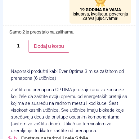
19 GODINA SA VAMA
Iskustva, kvaliteta, poverenja
Zahvaljujući vama!
Samo 2 je preostalo na zalihama
Alternative:
Dodaj u korpu
Naponski produžni kabl Ever Optima 3 m sa zaštitom od
prenapona (6 utičnica)
Zaštita od prenapona OPTIMA je dizajnirana za korisnike
koji žele da zaštite svoju opremu od energetskih pretnji sa
kojima se susreću na radnom mestu i kod kuće. Šest
visokoefikasnih utičnica. Sve utičnice imaju blokade koje
sprečavaju decu da pristupe opasnim komponentama
(sistem za zaštitu dece). Utikač sa terminalom za
uzemljenje. Indikator zaštite od prenapona.
Dostava na teritoriji cele Srbije