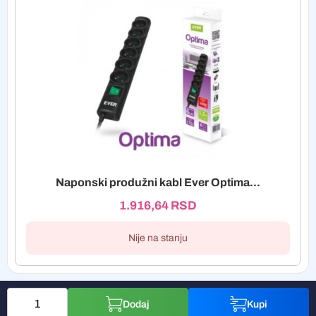
Naponski produžni kabl Ever Optima...
1.916,64
RSD
Nije na stanju
Dodaj
Kupi