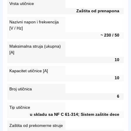
Vrsta utičnice
Zaštita od prenapona
Nazivni napon i frekvencija
[V / Hz]
~ 230 / 50
Maksimalna struja (ukupna)
[A]
10
Kapacitet utičnice [A]
10
Broj utičnica
6
Tip utičnice
u skladu sa NF C 61-314; Sistem zaštite dece
Zaštita od prekomerne struje