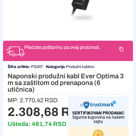
Plaćate poštarinu za ovaj proizvod.
Šifra artikla:
PS007
Kategorija
Produžni kablovi
Naponski produžni kabl Ever Optima 3
m sa zaštitom od prenapona (6
utičnica)
MP:
2.770,42
RSD
2.308,68
RSD
SERTIFIKOVAN PRODAVAC
Sigurna kupovina na našem
sajtu
Ušteda:
461,74
RSD