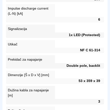
Impulse discharge current
(L-N) [kA]
6
Signalizacija
1x LED (Protected)
Utikač
NF C 61-314
Prekidač za napajanje
Double pole, backlit
Dimenzije [Š x D x V] [mm]
53 x 359 x 39
Dužina kabla za napajanje
[m]
3