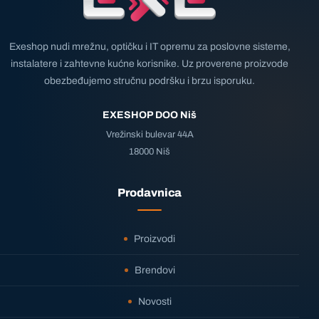
Exeshop nudi mrežnu, optičku i IT opremu za poslovne sisteme,
instalatere i zahtevne kućne korisnike. Uz proverene proizvode
obezbeđujemo stručnu podršku i brzu isporuku.
EXESHOP DOO Niš
Vrežinski bulevar 44A
18000 Niš
Prodavnica
Proizvodi
Brendovi
Novosti