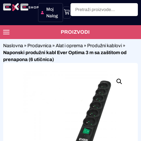
SHOP
Moj
Nalog
PROIZVODI
Naslovna
»
Prodavnica
»
Alat i oprema
»
Produžni kablovi
»
Naponski produžni kabl Ever Optima 3 m sa zaštitom od
prenapona (6 utičnica)