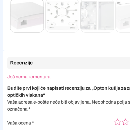
Recenzije
Još nema komentara.
Budite prvi koji će napisati recenziju za „Opton kutija za 
optičkih vlakana“
Vaša adresa e-pošte neće biti objavljena.
Neophodna polja 
označena
*
Vaša ocena
*