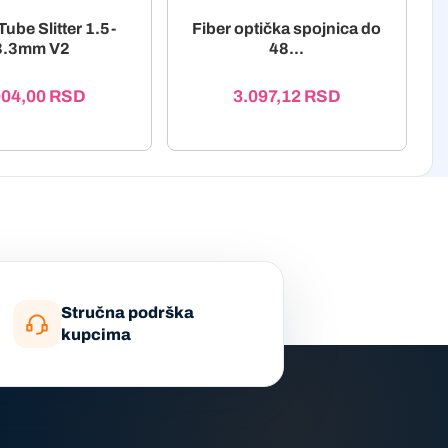
Tube Slitter 1.5-
Fiber optička spojnica do
3.3mm V2
48...
904,00
RSD
3.097,12
RSD
Stručna podrška
kupcima