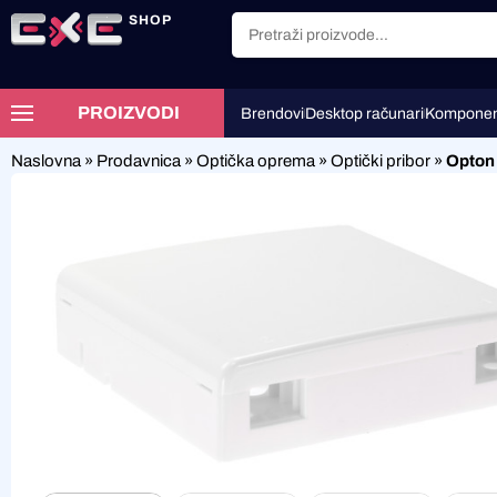
SHOP
PROIZVODI
Brendovi
Desktop računari
Komponen
Naslovna
»
Prodavnica
»
Optička oprema
»
Optički pribor
»
Opton 