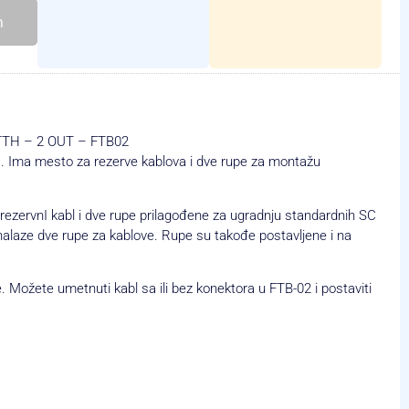
h
 FTTH – 2 OUT – FTB02
). Ima mesto za rezerve kablova i dve rupe za montažu
 rezervnI kabl i dve rupe prilagođene za ugradnju standardnih SC
nalaze dve rupe za kablove. Rupe su takođe postavljene i na
. Možete umetnuti kabl sa ili bez konektora u FTB-02 i postaviti