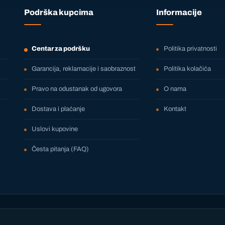
Podrška kupcima
Informacije
Centar za podršku
Politika privatnosti
Garancija, reklamacije i saobraznost
Politika kolačića
Pravo na odustanak od ugovora
O nama
Dostava i plaćanje
Kontakt
Uslovi kupovine
Česta pitanja (FAQ)