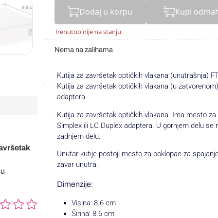
Dodaj u korpu
Kupi odma
Trenutno nije na stanju.
Nema na zalihama
Kutija za završetak optičkih vlakana (unutrašnja)
Kutija za završetak optičkih vlakana (u zatvorenom
adaptera.
Kutija za završetak optičkih vlakana. Ima mesto za
Simplex ili LC Duplex adaptera. U gornjem delu se 
zadnjem delu.
završetak
Unutar kutije postoji mesto za poklopac za spajanje
zavar unutra.
su
Dimenzije:
Visina: 8.6 cm
Širina: 8.6 cm