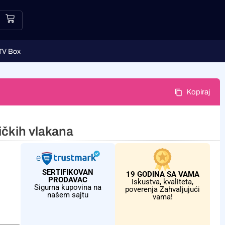
TV Box
Kopiraj
ičkih vlakana
SERTIFIKOVAN
19 GODINA SA VAMA
PRODAVAC
Iskustva, kvaliteta,
Sigurna kupovina na
poverenja Zahvaljujući
našem sajtu
vama!