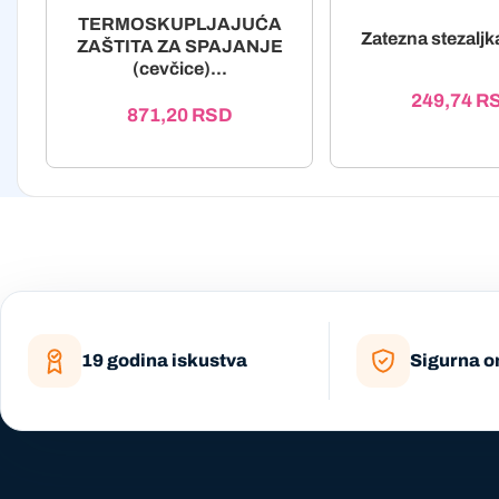
TERMOSKUPLJAJUĆA
Zatezna stezalj
ZAŠTITA ZA SPAJANJE
(cevčice)...
249,74
R
871,20
RSD
19 godina iskustva
Sigurna o