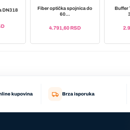
Fiber optička spojnica do
Buffer 
ka DN318
60...
SD
4.791,60
RSD
2.
nline kupovina
Brza isporuka