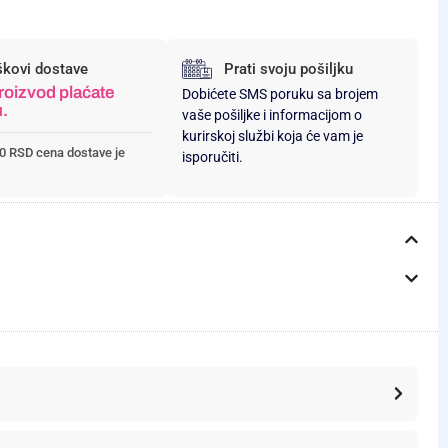
škovi dostave
Prati svoju pošiljku
roizvod plaćate
Dobićete SMS poruku sa brojem
u.
vaše pošiljke i informacijom o
kurirskoj službi koja će vam je
0 RSD cena dostave je
isporučiti.