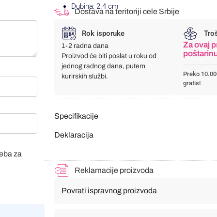
Dubina: 2.4 cm
Dostava na teritoriji cele Srbije
Rok isporuke
Tro
Za ovaj p
1-2 radna dana
poštarin
Proizvod će biti poslat u roku od
jednog radnog dana, putem
Preko 10.00
kurirskih službi.
gratis!
Specifikacije
Deklaracija
veba za
Reklamacije proizvoda
Povrati ispravnog proizvoda