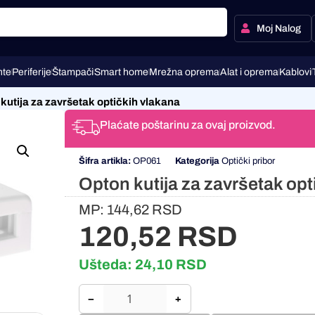
Moj Nalog
te
Periferije
Štampači
Smart home
Mrežna oprema
Alat i oprema
Kablovi
kutija za završetak optičkih vlakana
Plaćate poštarinu za ovaj proizvod.
Šifra artikla:
OP061
Kategorija
Optički pribor
Opton kutija za završetak opt
MP:
144,62
RSD
120,52
RSD
Ušteda:
24,10
RSD
−
+