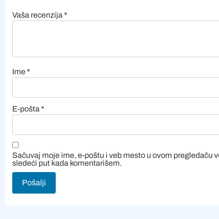
Vaša recenzija
*
Ime
*
E-pošta
*
Sačuvaj moje ime, e-poštu i veb mesto u ovom pregledaču 
sledeći put kada komentarišem.
Alternative: