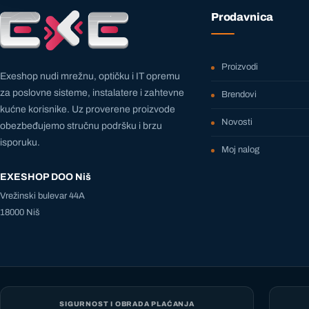
Prodavnica
Proizvodi
Exeshop nudi mrežnu, optičku i IT opremu
za poslovne sisteme, instalatere i zahtevne
Brendovi
kućne korisnike. Uz proverene proizvode
Novosti
obezbeđujemo stručnu podršku i brzu
isporuku.
Moj nalog
EXESHOP DOO Niš
Vrežinski bulevar 44A
18000 Niš
SIGURNOST I OBRADA PLAĆANJA