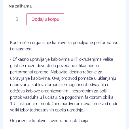
Na zalihama
Alternative:
Dodaj u korpu
Kontroliše i organizuje kablove za poboljšane performanse
i efikasnost
• Efikasno upravljanje kablovima u IT okruženjima velike
gustine može dovesti do povećane efikasnosti i
performansi opreme. Nabavite idealno rešenje za
upravljanje kablovima. Ovaj proizvod pomaže u uklanjanju
naprezanja kablova, smanjuje mogućnost odvajanja i
održava kablove organizovanim i nespretnim za bolji
protok vazduha u kućištu. Sa pogodnim faktorom oblika
1U i uključenim montažnim hardverom, ovaj proizvod nudi
veliki izbor jednostavnih opcija ugradnje.
Organizujte kablove i svestranu instalaciju