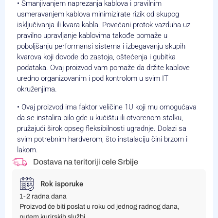
• Smanjivanjem naprezanja kablova i pravilnim
usmeravanjem kablova minimizirate rizik od skupog
isključivanja ili kvara kabla. Povećani protok vazduha uz
pravilno upravljanje kablovima takođe pomaže u
poboljšanju performansi sistema i izbegavanju skupih
kvarova koji dovode do zastoja, oštećenja i gubitka
podataka. Ovaj proizvod vam pomaže da držite kablove
uredno organizovanim i pod kontrolom u svim IT
okruženjima.
• Ovaj proizvod ima faktor veličine 1U koji mu omogućava
da se instalira bilo gde u kućištu ili otvorenom stalku,
pružajući širok opseg fleksibilnosti ugradnje. Dolazi sa
svim potrebnim hardverom, što instalaciju čini brzom i
lakom.
Dostava na teritoriji cele Srbije
Rok isporuke
1-2 radna dana
Proizvod će biti poslat u roku od jednog radnog dana,
putem kurirskih službi.