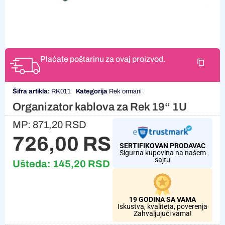
Plaćate poštarinu za ovaj proizvod.
Šifra artikla:
RK011
Kategorija
Rek ormani
Organizator kablova za Rek 19“ 1U
MP:
871,20
RSD
726,00
RSD
SERTIFIKOVAN PRODAVAC
Sigurna kupovina na našem
sajtu
Ušteda:
145,20
RSD
19 GODINA SA VAMA
Iskustva, kvaliteta, poverenja
Zahvaljujući vama!