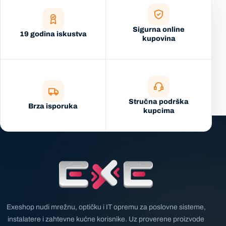
Sigurna online
19 godina iskustva
kupovina
Stručna podrška
Brza isporuka
kupcima
Exeshop nudi mrežnu, optičku i IT opremu za poslovne sisteme,
instalatere i zahtevne kućne korisnike. Uz proverene proizvode