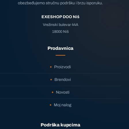
obezbeđujemo stručnu podršku i brzu isporuku.
EXESHOP DOO Niš
Vrežinski bulevar 44A
18000 Niš
Prodavnica
Proizvodi
Brendovi
Novosti
Moj nalog
Podrška kupcima