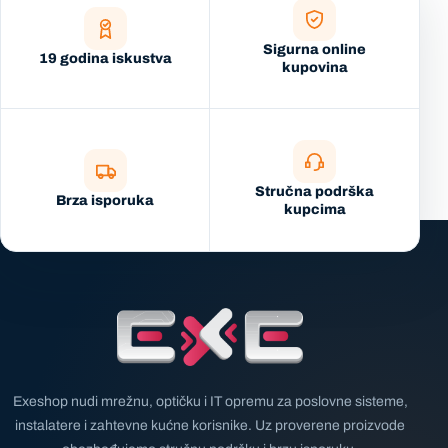
Sigurna online
19 godina iskustva
kupovina
Stručna podrška
Brza isporuka
kupcima
Exeshop nudi mrežnu, optičku i IT opremu za poslovne sisteme,
instalatere i zahtevne kućne korisnike. Uz proverene proizvode