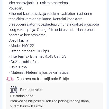
lako postavljanje i u uskim prostorima.
Pouzdan.
Ethernet kabl se izdvaja visokim kvalitetom i odličnim
tehničkim karakteristikama. Kontakti konektora
presvučeni zlatom obezbeđuju vrhunski kvalitet proizvoda
i dug vek trajanja. Omogućite sebi brz i stabilan prenos
podataka bez problema.
Specifikacija
• Model: NW122
• Brzina prenosa: 10 Gbps
• Interfejs: 2x Ethernet RJ45 Cat. 6A
• Dužina kabla: 2 m
• Boja: Crna
• Materijal: Pleteni najlon, bakarna žica
Dostava na teritoriji cele Srbije
Rok isporuke
1-2 radna dana
Proizvod će biti poslat u roku od jednog radnog dana,
putem kurirskih službi.