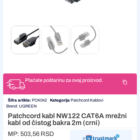
Plaćate poštarinu za ovaj proizvod.
Šifra artikla:
PCK042
Kategorija
Patchcord Kablovi
Brend:
UGREEN
Patchcord kabl NW122 CAT6A mrežni
kabl od čistog bakra 2m (crni)
MP:
503,56
RSD