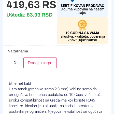
419,63
RSD
SERTIFIKOVAN PRODAVAC
Sigurna kupovina na našem
sajtu
Ušteda:
83,93
RSD
19 GODINA SA VAMA
Iskustva, kvaliteta, poverenja
Zahvaljujući vama!
Na zalihama
Alternative:
Dodaj u korpu
Ethernet kabl
Ultra-tanak (prečnika samo 2,8 mm) kabl ne samo da
omogućava brz prenos podataka do 10 Gbps, već i pruža
široku kompatibilnost sa uređajima koji koriste RJ45
konektor. Idealan je u situacijama kada je prostor za
postavljanje ograničen. Njegova fleksibilnost omogućava