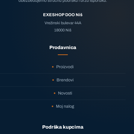
obezbeđujemo stručnu podršku i brzu isporuku.
EXESHOP DOO Niš
Vrežinski bulevar 44A
18000 Niš
Prodavnica
Proizvodi
Brendovi
Novosti
Moj nalog
Podrška kupcima