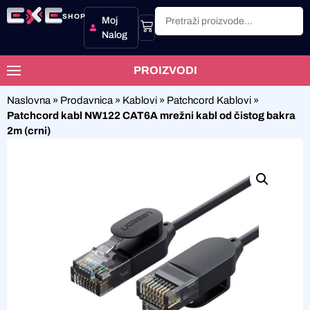
SHOP
Moj
Nalog
PROIZVODI
Naslovna
»
Prodavnica
»
Kablovi
»
Patchcord Kablovi
»
Patchcord kabl NW122 CAT6A mrežni kabl od čistog bakra
2m (crni)