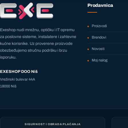
Prodavnica
Proizvodi
Exeshop nudi mrežnu, optičku i IT opremu
za poslovne sisteme, instalatere i zahtevne
Brendovi
kućne korisnike. Uz proverene proizvode
Novosti
obezbeđujemo stručnu podršku i brzu
isporuku.
Moj nalog
EXESHOP DOO Niš
Vrežinski bulevar 44A
18000 Niš
SIGURNOST I OBRADA PLAĆANJA