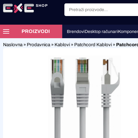
SHOP
PROIZVODI
Brendovi
Desktop računari
Komponen
Naslovna
»
Prodavnica
»
Kablovi
»
Patchcord Kablovi
»
Patchcord