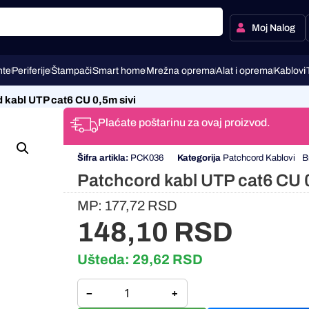
Moj Nalog
te
Periferije
Štampači
Smart home
Mrežna oprema
Alat i oprema
Kablovi
 kabl UTP cat6 CU 0,5m sivi
Plaćate poštarinu za ovaj proizvod.
Šifra artikla:
PCK036
Kategorija
Patchcord Kablovi
B
Patchcord kabl UTP cat6 CU 0
MP:
177,72
RSD
148,10
RSD
Ušteda:
29,62
RSD
−
+