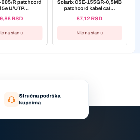
-005/R patchcord
Solarix C5E-155GR-0,5MB
l 5e U/UTP...
patchcord kabel cat...
9,86
RSD
87,12
RSD
ije na stanju
Nije na stanju
Stručna podrška
kupcima