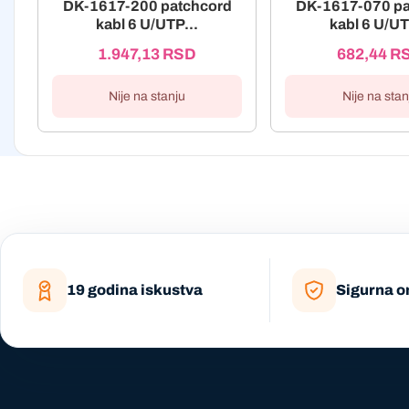
DK-1617-200 patchcord
DK-1617-070 pa
kabl 6 U/UTP...
kabl 6 U/UT
1.947,13
RSD
682,44
R
Nije na stanju
Nije na stan
19 godina iskustva
Sigurna o