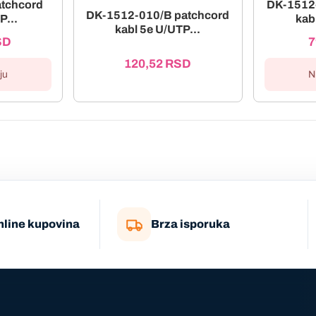
tchcord
DK-1512
DK-1512-010/B patchcord
P...
kab
kabl 5e U/UTP...
SD
7
120,52
RSD
ju
N
nline kupovina
Brza isporuka