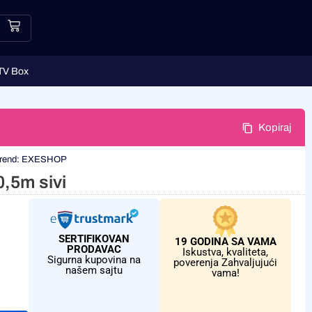
TV Box
Kopiraj
rend:
EXESHOP
,5m sivi
SERTIFIKOVAN
19 GODINA SA VAMA
PRODAVAC
Iskustva, kvaliteta,
Sigurna kupovina na
poverenja Zahvaljujući
našem sajtu
vama!