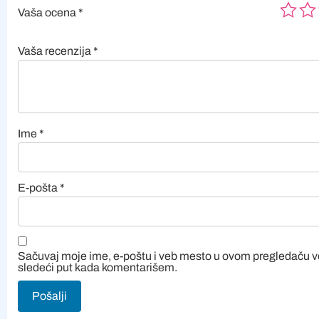
Vaša ocena
*
Vaša recenzija
*
Ime
*
E-pošta
*
Sačuvaj moje ime, e-poštu i veb mesto u ovom pregledaču 
sledeći put kada komentarišem.