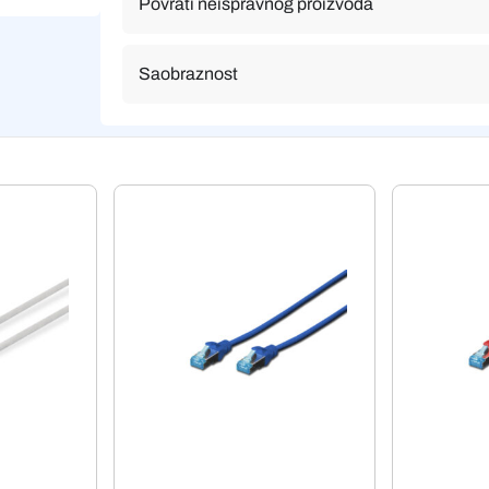
Povrati neispravnog proizvoda
Saobraznost