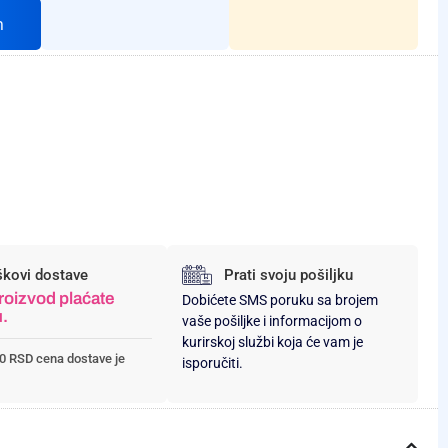
h
škovi dostave
Prati svoju pošiljku
roizvod plaćate
Dobićete SMS poruku sa brojem
u.
vaše pošiljke i informacijom o
kurirskoj službi koja će vam je
0 RSD cena dostave je
isporučiti.