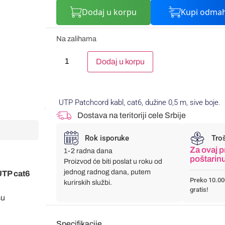
Dodaj u korpu
Kupi odma
Na zalihama
Alternative:
Dodaj u korpu
UTP Patchcord kabl, cat6, dužine 0,5 m, sive boje.
Dostava na teritoriji cele Srbije
Rok isporuke
Tro
Za ovaj p
1-2 radna dana
poštarin
Proizvod će biti poslat u roku od
jednog radnog dana, putem
 UTP cat6
Preko 10.00
kurirskih službi.
gratis!
su
Specifikacije