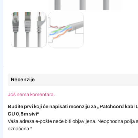
Recenzije
Još nema komentara.
Budite prvi koji će napisati recenziju za „Patchcord kabl
CU 0,5m sivi“
Vaša adresa e-pošte neće biti objavljena.
Neophodna polja 
označena
*