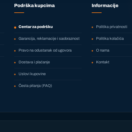
Podrška kupcima
Informacije
Centar za podršku
Politika privatnosti
Garancija, reklamacije i saobraznost
Politika kolačića
Pravo na odustanak od ugovora
O nama
Dostava i plaćanje
Kontakt
Uslovi kupovine
Česta pitanja (FAQ)