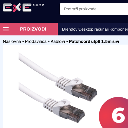
SHOP
PROIZVODI
Brendovi
Desktop računari
Komponen
Naslovna
»
Prodavnica
»
Kablovi
»
Patchcord utp6 1.5m sivi