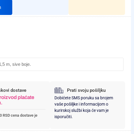
h
,5 m, sive boje.
škovi dostave
Prati svoju pošiljku
roizvod plaćate
Dobićete SMS poruku sa brojem
u.
vaše pošiljke i informacijom o
kurirskoj službi koja će vam je
0 RSD cena dostave je
isporučiti.