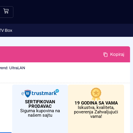
TV Box
Kopiraj
rend:
UltraLAN
SERTIFIKOVAN
19 GODINA SA VAMA
PRODAVAC
Iskustva, kvaliteta,
Sigurna kupovina na
poverenja Zahvaljujući
našem sajtu
vama!