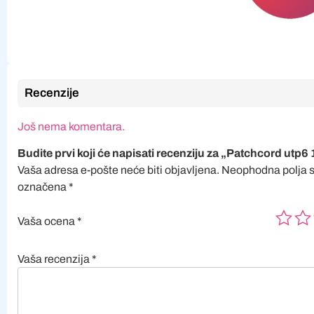
Recenzije
Još nema komentara.
Budite prvi koji će napisati recenziju za „Patchcord utp6 
Vaša adresa e-pošte neće biti objavljena.
Neophodna polja 
označena
*
Vaša ocena
*
Vaša recenzija
*