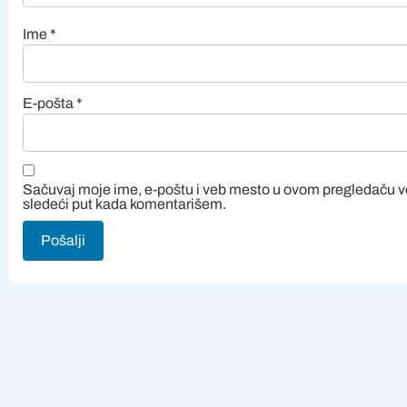
Ime
*
E-pošta
*
Sačuvaj moje ime, e-poštu i veb mesto u ovom pregledaču 
sledeći put kada komentarišem.
Alternative: