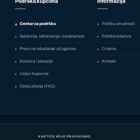
Podrška kupcima
Informacije
Centar za podršku
Politika privatnosti
Garancija, reklamacije i saobraznost
Politika kolačića
Pravo na odustanak od ugovora
O nama
Dostava i plaćanje
Kontakt
Uslovi kupovine
Česta pitanja (FAQ)
KARTICE KOJE PRIHVATAMO