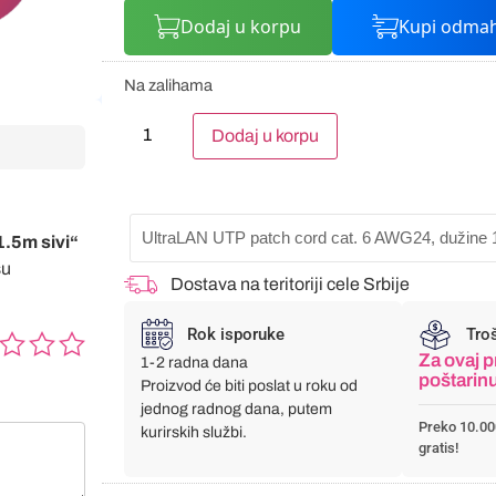
Dodaj u korpu
Kupi odma
Na zalihama
Alternative:
Dodaj u korpu
UltraLAN UTP patch cord cat. 6 AWG24, dužine 1
1.5m sivi“
su
Dostava na teritoriji cele Srbije
Rok isporuke
Tro
Za ovaj p
1-2 radna dana
poštarin
Proizvod će biti poslat u roku od
jednog radnog dana, putem
Preko 10.00
kurirskih službi.
gratis!