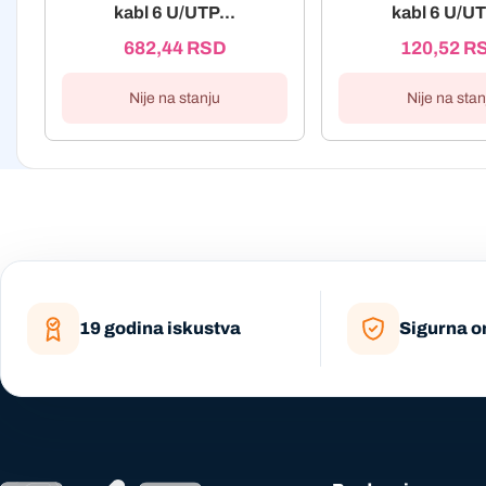
kabl 6 U/UTP...
kabl 6 U/UT
682,44
RSD
120,52
R
Nije na stanju
Nije na stan
19 godina iskustva
Sigurna o