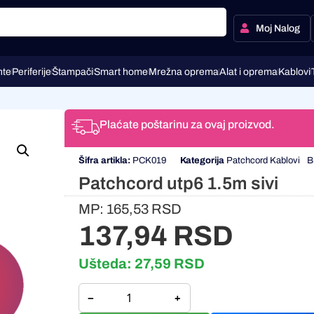
Moj Nalog
te
Periferije
Štampači
Smart home
Mrežna oprema
Alat i oprema
Kablovi
Plaćate poštarinu za ovaj proizvod.
Šifra artikla:
PCK019
Kategorija
Patchcord Kablovi
B
Patchcord utp6 1.5m sivi
MP:
165,53
RSD
137,94
RSD
Ušteda:
27,59
RSD
−
+