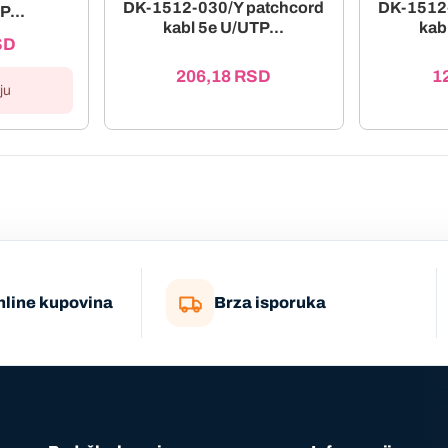
DK-1512-030/Y patchcord
DK-1512
P...
kabl 5e U/UTP...
kab
SD
206,18
RSD
1
ju
nline kupovina
Brza isporuka