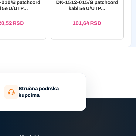
-010/B patchcord
DK-1512-015/G patchcord
l 5e U/UTP...
kabl 5e U/UTP...
20,52
RSD
101,64
RSD
Stručna podrška
kupcima