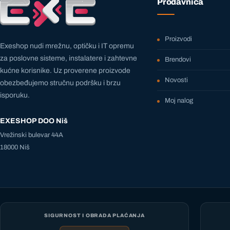
Prodavnica
Proizvodi
Exeshop nudi mrežnu, optičku i IT opremu
za poslovne sisteme, instalatere i zahtevne
Brendovi
kućne korisnike. Uz proverene proizvode
Novosti
obezbeđujemo stručnu podršku i brzu
isporuku.
Moj nalog
EXESHOP DOO Niš
Vrežinski bulevar 44A
18000 Niš
SIGURNOST I OBRADA PLAĆANJA