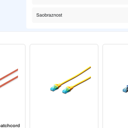
Saobraznost
atchcord