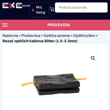
SHOP
Moj
Nalog
PROIZVODI
Naslovna
»
Prodavnica
»
Optička oprema
»
Optički pribor
»
Rezač optičkih kablova Slitter (1.5-3.3mm)