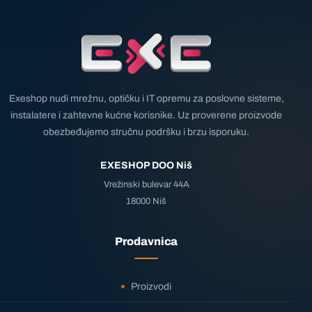
Exeshop nudi mrežnu, optičku i IT opremu za poslovne sisteme,
instalatere i zahtevne kućne korisnike. Uz proverene proizvode
obezbeđujemo stručnu podršku i brzu isporuku.
EXESHOP DOO Niš
Vrežinski bulevar 44A
18000 Niš
Prodavnica
Proizvodi