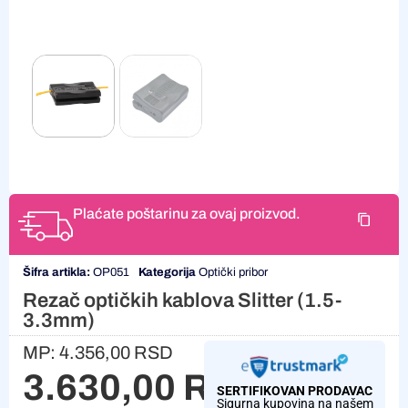
Plaćate poštarinu za ovaj proizvod.
Šifra artikla:
OP051
Kategorija
Optički pribor
Rezač optičkih kablova Slitter (1.5-
3.3mm)
MP:
4.356,00
RSD
3.630,00
RSD
SERTIFIKOVAN PRODAVAC
Sigurna kupovina na našem