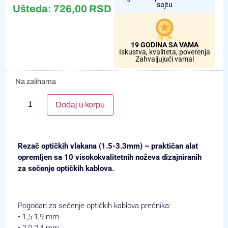
sajtu
Ušteda:
726,00
RSD
19 GODINA SA VAMA
Iskustva, kvaliteta, poverenja
Zahvaljujući vama!
Na zalihama
Alternative:
Dodaj u korpu
Rezač optičkih vlakana
(1.5-3.3mm) – praktičan alat
opremljen sa 10 visokokvalitetnih noževa dizajniranih
za sečenje optičkih kablova.
Pogodan za sečenje optičkih kablova prečnika:
• 1,5-1,9 mm