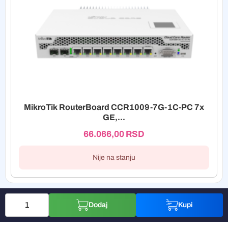
MikroTik RouterBoard CCR1009-7G-1C-PC 7x
GE,...
66.066,00
RSD
Nije na stanju
Dodaj
Kupi