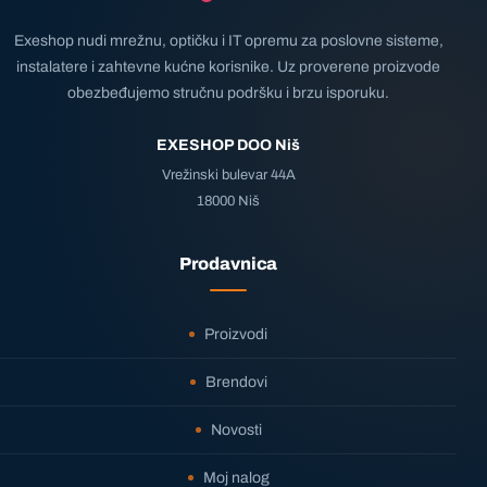
Exeshop nudi mrežnu, optičku i IT opremu za poslovne sisteme,
instalatere i zahtevne kućne korisnike. Uz proverene proizvode
obezbeđujemo stručnu podršku i brzu isporuku.
EXESHOP DOO Niš
Vrežinski bulevar 44A
18000 Niš
Prodavnica
Proizvodi
Brendovi
Novosti
Moj nalog