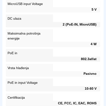
MicroUSB input Voltage
5 V
DC ulaza
2 (PoE-IN, MicroUSB)
Maksimalna potrošnja
energije
4 W
PoE in
802.3af/at
Vrsta hlađenja
Pasivno
PoE in input Voltage
10-60 V
Certifikacija
CE, FCC, IC, EAC, ROHS