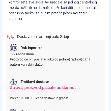
kontrolišete sve svoje AP uređaje sa jednog centralnog
mesta. cAP lite se takođe može koristiti kao samostalna
pristupna tačka, sa punim potencijalom
RouterOS
sistema.
Dostava na teritoriji cele Srbije
Rok isporuke
1-2 radna dana
Proizvod će biti poslat u roku od jednog radnog dana,
putem kurirskih službi.
Troškovi dostave
Za ovaj proizvod plaćate poštarinu.
Preko 10.000 RSD cena dostave je gratis!