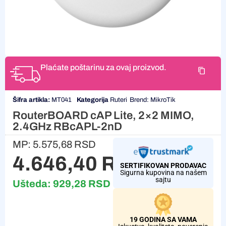
Plaćate poštarinu za ovaj proizvod.
Šifra artikla:
MT041
Kategorija
Ruteri
Brend:
MikroTik
RouterBOARD cAP Lite, 2×2 MIMO,
2.4GHz RBcAPL-2nD
MP:
5.575,68
RSD
4.646,40
RSD
SERTIFIKOVAN PRODAVAC
Sigurna kupovina na našem
sajtu
Ušteda:
929,28
RSD
19 GODINA SA VAMA