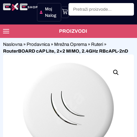
SHOP
Moj
Nalog
PROIZVODI
Naslovna
»
Prodavnica
»
Mrežna Oprema
»
Ruteri
»
RouterBOARD cAP Lite, 2×2 MIMO, 2.4GHz RBcAPL-2nD