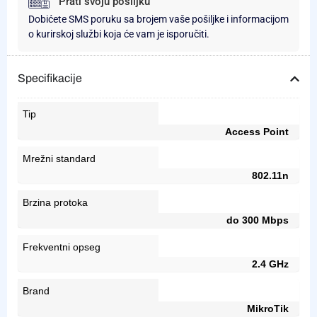
Prati svoju pošiljku
Dobićete SMS poruku sa brojem vaše pošiljke i informacijom
o kurirskoj službi koja će vam je isporučiti.
Specifikacije
Tip
Access Point
Mrežni standard
802.11n
Brzina protoka
do 300 Mbps
Frekventni opseg
2.4 GHz
Brand
MikroTik