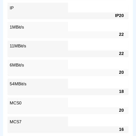
IP
IP20
1MBit/s
22
11MBit/s
22
6MBit/s
20
54MBit/s
18
MCS0
20
MCS7
16