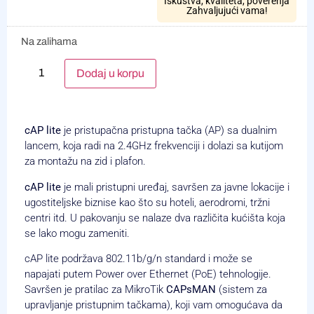
Iskustva, kvaliteta, poverenja
Zahvaljujući vama!
Na zalihama
Alternative:
Dodaj u korpu
cAP lite
je pristupačna pristupna tačka (AP) sa dualnim
lancem, koja radi na 2.4GHz frekvenciji i dolazi sa kutijom
za montažu na zid i plafon.
cAP lite
je mali pristupni uređaj, savršen za javne lokacije i
ugostiteljske biznise kao što su hoteli, aerodromi, tržni
centri itd. U pakovanju se nalaze dva različita kućišta koja
se lako mogu zameniti.
cAP lite podržava 802.11b/g/n standard i može se
napajati putem Power over Ethernet (PoE) tehnologije.
Savršen je pratilac za MikroTik
CAPsMAN
(sistem za
upravljanje pristupnim tačkama), koji vam omogućava da