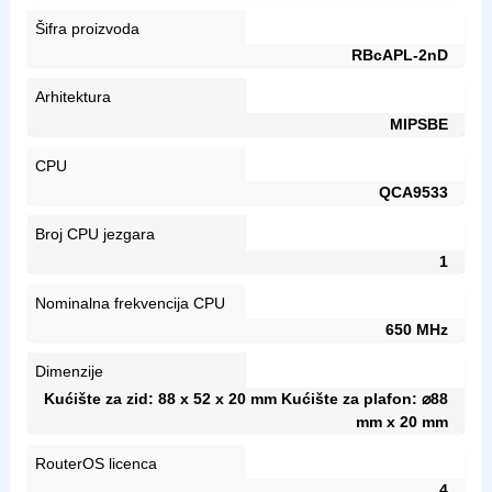
Šifra proizvoda
RBcAPL-2nD
Arhitektura
MIPSBE
CPU
QCA9533
Broj CPU jezgara
1
Nominalna frekvencija CPU
650 MHz
Dimenzije
Kućište za zid: 88 x 52 x 20 mm Kućište za plafon: ⌀88
mm x 20 mm
RouterOS licenca
4