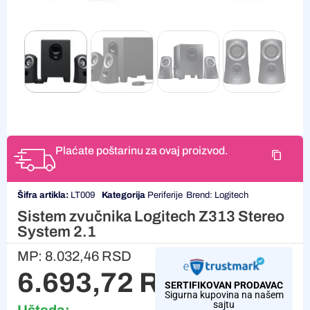
Plaćate poštarinu za ovaj proizvod.
Šifra artikla:
LT009
Kategorija
Periferije
Brend:
Logitech
Sistem zvučnika Logitech Z313 Stereo
System 2.1
MP:
8.032,46
RSD
6.693,72
RSD
SERTIFIKOVAN PRODAVAC
Sigurna kupovina na našem
sajtu