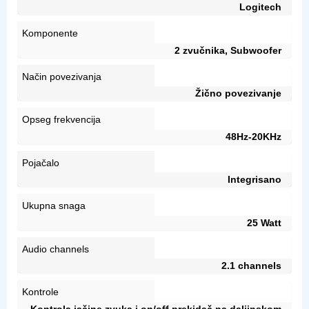
Logitech
Komponente
2 zvučnika, Subwoofer
Način povezivanja
Žično povezivanje
Opseg frekvencija
48Hz-20KHz
Pojačalo
Integrisano
Ukupna snaga
25 Watt
Audio channels
2.1 channels
Kontrole
Kontrola jačine zvuka i on/off prekidač na daljinskom