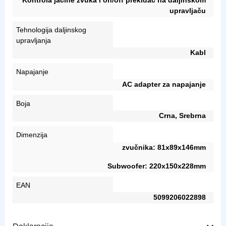
upravljaču
Tehnologija daljinskog
upravljanja
Kabl
Napajanje
AC adapter za napajanje
Boja
Crna, Srebrna
Dimenzija
zvučnika: 81x89x146mm
Subwoofer: 220x150x228mm
EAN
5099206022898