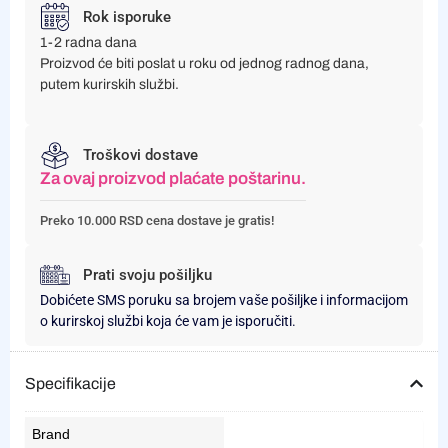
Rok isporuke
1-2 radna dana
Proizvod će biti poslat u roku od jednog radnog dana,
putem kurirskih službi.
Troškovi dostave
Za ovaj proizvod plaćate poštarinu.
Preko 10.000 RSD cena dostave je gratis!
Prati svoju pošiljku
Dobićete SMS poruku sa brojem vaše pošiljke i informacijom
o kurirskoj službi koja će vam je isporučiti.
Specifikacije
Brand