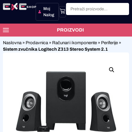
SHOP
Moj
Nalog
PROIZVODI
Naslovna
»
Prodavnica
»
Računari i komponente
»
Periferije
»
Sistem zvučnika Logitech Z313 Stereo System 2.1