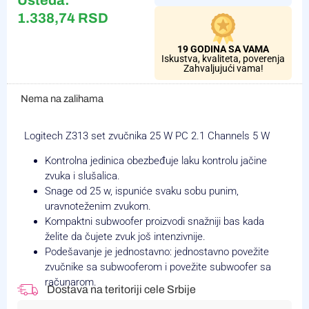
Ušteda:
1.338,74
RSD
19 GODINA SA VAMA
Iskustva, kvaliteta, poverenja
Zahvaljujući vama!
Nema na zalihama
Logitech Z313 set zvučnika 25 W PC 2.1 Channels 5 W
Kontrolna jedinica obezbeđuje laku kontrolu jačine
zvuka i slušalica.
Snage od 25 w, ispuniće svaku sobu punim,
uravnoteženim zvukom.
Kompaktni subwoofer proizvodi snažniji bas kada
želite da čujete zvuk još intenzivnije.
Podešavanje je jednostavno: jednostavno povežite
zvučnike sa subwooferom i povežite subwoofer sa
računarom.
Dostava na teritoriji cele Srbije