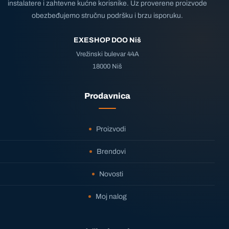
instalatere i zahtevne kućne korisnike. Uz proverene proizvode
obezbeđujemo stručnu podršku i brzu isporuku.
EXESHOP DOO Niš
Vrežinski bulevar 44A
18000 Niš
Prodavnica
Proizvodi
Brendovi
Novosti
Moj nalog