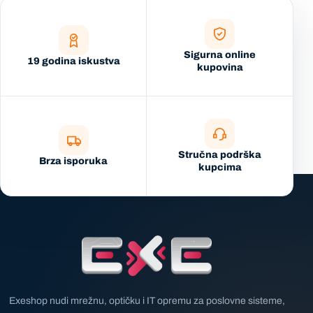
Sigurna online
19 godina iskustva
kupovina
Stručna podrška
Brza isporuka
kupcima
Exeshop nudi mrežnu, optičku i IT opremu za poslovne sisteme,