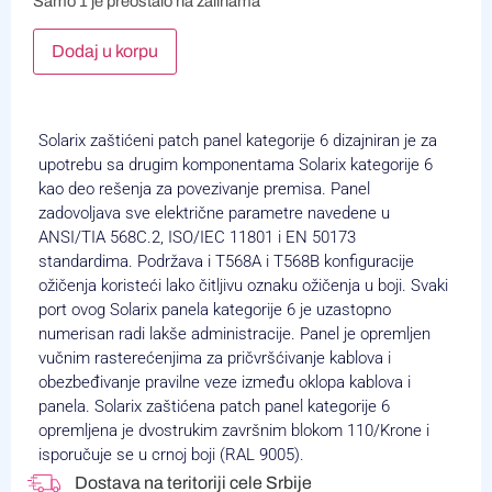
Samo 1 je preostalo na zalihama
Alternative:
Dodaj u korpu
Solarix zaštićeni patch panel kategorije 6 dizajniran je za
upotrebu sa drugim komponentama Solarix kategorije 6
kao deo rešenja za povezivanje premisa. Panel
zadovoljava sve električne parametre navedene u
ANSI/TIA 568C.2, ISO/IEC 11801 i EN 50173
standardima. Podržava i T568A i T568B konfiguracije
ožičenja koristeći lako čitljivu oznaku ožičenja u boji. Svaki
port ovog Solarix panela kategorije 6 je uzastopno
numerisan radi lakše administracije. Panel je opremljen
vučnim rasterećenjima za pričvršćivanje kablova i
obezbeđivanje pravilne veze između oklopa kablova i
panela. Solarix zaštićena patch panel kategorije 6
opremljena je dvostrukim završnim blokom 110/Krone i
isporučuje se u crnoj boji (RAL 9005).
Dostava na teritoriji cele Srbije