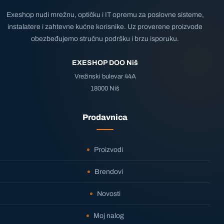
Exeshop nudi mrežnu, optičku i IT opremu za poslovne sisteme,
instalatere i zahtevne kućne korisnike. Uz proverene proizvode
obezbeđujemo stručnu podršku i brzu isporuku.
EXESHOP DOO Niš
Vrežinski bulevar 44A
18000 Niš
Prodavnica
Proizvodi
Brendovi
Novosti
Moj nalog