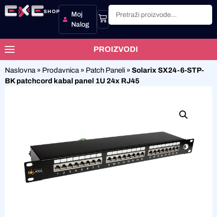
SHOP
Moj
Nalog
PROIZVODI
Naslovna
»
Prodavnica
»
Patch Paneli
»
Solarix SX24-6-STP-
BK patchcord kabal panel 1U 24x RJ45