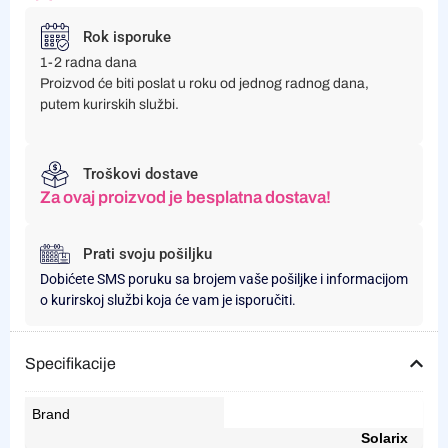
Rok isporuke
1-2 radna dana
Proizvod će biti poslat u roku od jednog radnog dana,
putem kurirskih službi.
Troškovi dostave
Za ovaj proizvod je besplatna dostava!
Prati svoju pošiljku
Dobićete SMS poruku sa brojem vaše pošiljke i informacijom
o kurirskoj službi koja će vam je isporučiti.
Specifikacije
Brand
Solarix