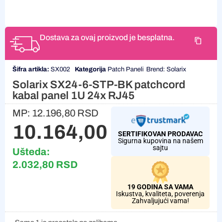
Dostava za ovaj proizvod je besplatna.
Šifra artikla:
SX002
Kategorija
Patch Paneli
Brend:
Solarix
Solarix SX24-6-STP-BK patchcord
kabal panel 1U 24x RJ45
MP:
12.196,80
RSD
10.164,00
RSD
SERTIFIKOVAN PRODAVAC
Sigurna kupovina na našem
sajtu
Ušteda:
2.032,80
RSD
19 GODINA SA VAMA
Iskustva, kvaliteta, poverenja
Zahvaljujući vama!