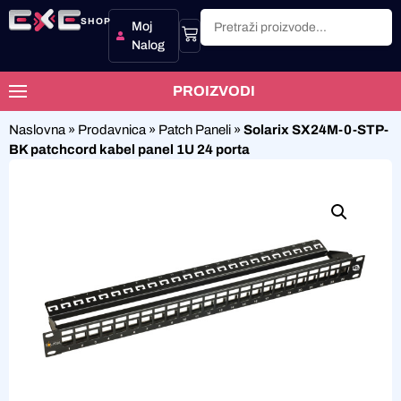
SHOP
Moj
Nalog
PROIZVODI
Naslovna
»
Prodavnica
»
Patch Paneli
»
Solarix SX24M-0-STP-
BK patchcord kabel panel 1U 24 porta