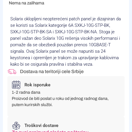
Nema na zalihama
Solarix oklopljeni neopterećeni patch panel je dizajniran da
se koristi sa Solarix kategorije 6A SXKJ-10G-STP-BK,
SXKJ-10G-STP-BK-SA i SXKJ-10G-STP-BK-NA. Stoga je
panel važan deo Solarix 10G rešenja visokih performansi i
pomaže da se obezbedi pouzdan prenos 10GBASE-T
signala. Ovaj Solarix panel se može napuniti sa 24
keystonea i opremljen je trakom za upravljanje kablovima
kako bi se osigurala pravilna i stabilna veza.
Dostava na teritoriji cele Srbije
Rok isporuke
1-2 radna dana
Proizvod će biti poslat u roku od jednog radnog dana,
putem kurirskih službi.
Troškovi dostave