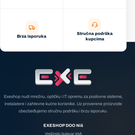
Stručna podrška
Brza isporuka
kupcima
Exeshop nudi mrežnu, optičku i IT opremu za poslovne sisteme,
instalatere i zahtevne kućne korisnike. Uz proverene proizvode
obezbeđujemo stručnu podršku i brzu isporuku.
EXESHOP DOO Niš
Vrežinski bulevar 44A