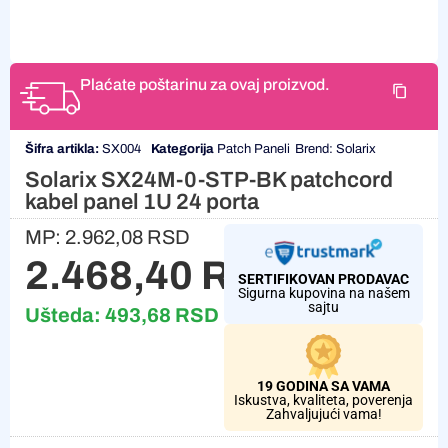
Plaćate poštarinu za ovaj proizvod.
Šifra artikla:
SX004
Kategorija
Patch Paneli
Brend:
Solarix
Solarix SX24M-0-STP-BK patchcord
kabel panel 1U 24 porta
MP:
2.962,08
RSD
2.468,40
RSD
SERTIFIKOVAN PRODAVAC
Sigurna kupovina na našem
sajtu
Ušteda:
493,68
RSD
19 GODINA SA VAMA
Iskustva, kvaliteta, poverenja
Zahvaljujući vama!