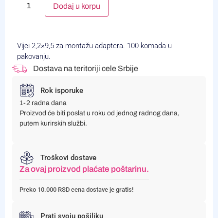
Alternative:
Dodaj u korpu
Vijci 2,2×9,5 za montažu adaptera. 100 komada u
pakovanju.
Dostava na teritoriji cele Srbije
Rok isporuke
1-2 radna dana
Proizvod će biti poslat u roku od jednog radnog dana,
putem kurirskih službi.
Troškovi dostave
Za ovaj proizvod plaćate poštarinu.
Preko 10.000 RSD cena dostave je gratis!
Prati svoju pošiljku