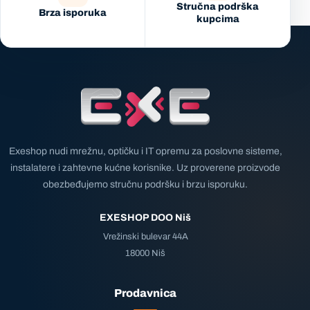
Stručna podrška
Brza isporuka
kupcima
Exeshop nudi mrežnu, optičku i IT opremu za poslovne sisteme,
instalatere i zahtevne kućne korisnike. Uz proverene proizvode
obezbeđujemo stručnu podršku i brzu isporuku.
EXESHOP DOO Niš
Vrežinski bulevar 44A
18000 Niš
Prodavnica