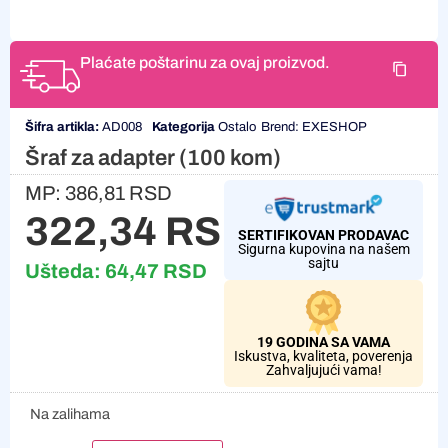
Plaćate poštarinu za ovaj proizvod.
Šifra artikla:
AD008
Kategorija
Ostalo
Brend:
EXESHOP
Šraf za adapter (100 kom)
MP:
386,81
RSD
322,34
RSD
SERTIFIKOVAN PRODAVAC
Sigurna kupovina na našem
sajtu
Ušteda:
64,47
RSD
19 GODINA SA VAMA
Iskustva, kvaliteta, poverenja
Zahvaljujući vama!
Na zalihama