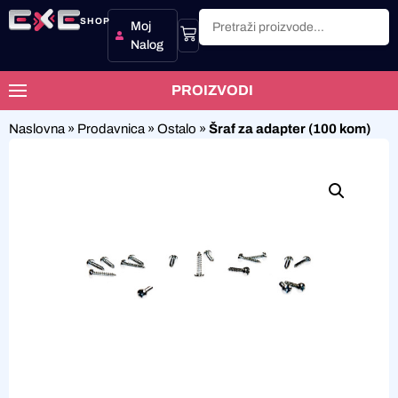
SHOP
Moj
Nalog
PROIZVODI
Naslovna
»
Prodavnica
»
Ostalo
»
Šraf za adapter (100 kom)