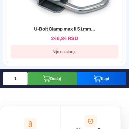
U-Bolt Clamp max fi 51mm...
246,84
RSD
Nije na stanju
Dodaj
Kupi