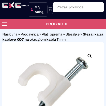
SHOP
Moj
Nalog
PROIZVODI
Naslovna
»
Prodavnica
»
Alat i oprema
»
Stezaljke
»
Stezaljka za
kablove KO7 na okruglom kablu 7 mm