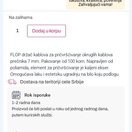
Iskustva, kvaliteta, poverenja
Zahvaljujući vama!
Na zalihama
Alternative:
Dodaj u korpu
FLOP držač kablova za pričvršćivanje okruglih kablova
prečnika 7 mm. Pakovanje od 100 kom. Napravljen od
poliamida, element za pričvršćivanje je kaljeni ekser.
Omogućava laku i estetsku ugradnju na bilo koju podlogu.
Dostava na teritoriji cele Srbije
Rok isporuke
1-2 radna dana
Proizvod će biti poslat u roku od jednog radnog dana,
putem kurirskih službi.