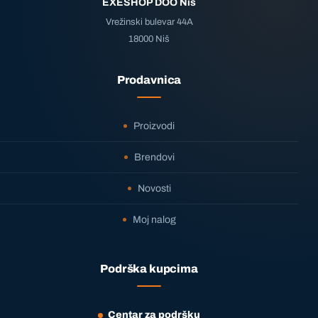
EXESHOP DOO Niš
Vrežinski bulevar 44A
18000 Niš
Prodavnica
Proizvodi
Brendovi
Novosti
Moj nalog
Podrška kupcima
Centar za podršku