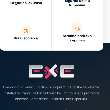
Sigurna online
19 godina iskustva
kupovina
Stručna podrška
Brza isporuka
kupcima
Exeshop nudi mrežnu, optičku i IT opremu za poslovne sisteme,
instalatere i zahtevne kućne korisnike. Uz proverene proizvode
obezbeđujemo stručnu podršku i brzu isporuku.