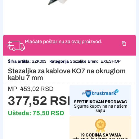
Plaćate poštarinu za ovaj proizvod.
Šifra artikla:
SZK003
Kategorija
Stezaljke
Brend:
EXESHOP
Stezaljka za kablove KO7 na okruglom
kablu 7 mm
MP:
453,02
RSD
377,52
RSD
SERTIFIKOVAN PRODAVAC
Sigurna kupovina na našem
sajtu
Ušteda:
75,50
RSD
19 GODINA SA VAMA