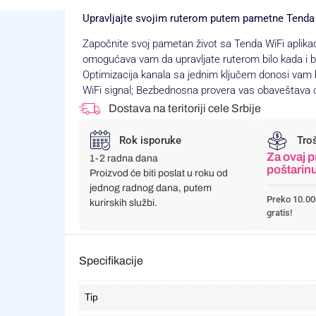
Upravljajte svojim ruterom putem pametne Tenda Wi
Započnite svoj pametan život sa Tenda WiFi aplikac
omogućava vam da upravljate ruterom bilo kada i bi
Optimizacija kanala sa jednim ključem donosi vam bo
WiFi signal; Bezbednosna provera vas obaveštava 
Dostava na teritoriji cele Srbije
Rok isporuke
Tro
Za ovaj p
1-2 radna dana
poštarin
Proizvod će biti poslat u roku od
jednog radnog dana, putem
Preko 10.00
kurirskih službi.
gratis!
Specifikacije
Tip