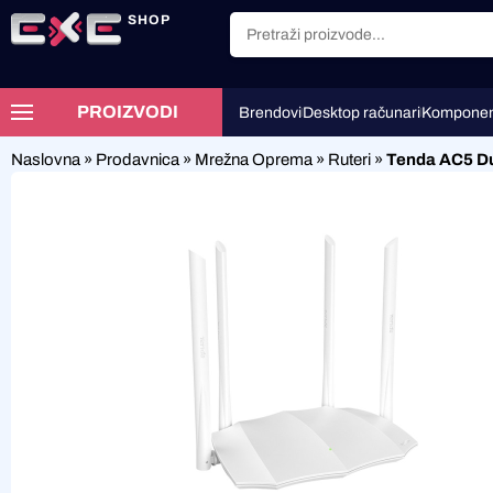
SHOP
PROIZVODI
Brendovi
Desktop računari
Komponen
Naslovna
»
Prodavnica
»
Mrežna Oprema
»
Ruteri
»
Tenda AC5 Du