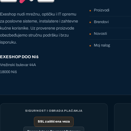
Proizvodi
Exeshop nudi mrežnu, optičku i IT opremu
za poslovne sisteme, instalatere i zahtevne
Brendovi
kućne korisnike. Uz proverene proizvode
Novosti
obezbeđujemo stručnu podršku i brzu
isporuku.
Moj nalog
EXESHOP DOO Niš
Vrežinski bulevar 44A
18000 Niš
SIGURNOST I OBRADA PLAĆANJA
SSL zaštićena veza