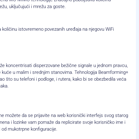
u, uključujući i mrežu za goste.
količinu istovremeno povezanih uređaja na njegovu WiFi
e koncentrisati disperzovane bežične signale u jednom pravcu,
le kuće u malim i srednjim stanovima. Tehnologija Beamforming+
 što su telefoni i podloge, i rutera, kako bi se obezbedila veća
taka.
 ne možete da se prijavite na web korisnički interfejs svog starog
 imena i lozinke vam pomaže da replicirate svoje korisničko ime i
i od mukotrpne konfiguracije.