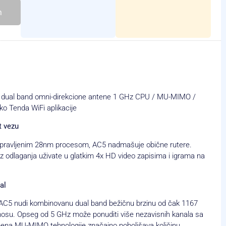
h
5dBi dual band omni-direkcione antene 1 GHz CPU / MU-MIMO /
ko Tenda WiFi aplikacije
t vezu
pravljenim 28nm procesom, AC5 nadmašuje obične rutere.
z odlaganja uživate u glatkim 4x HD video zapisima i igrama na
al
AC5 nudi kombinovanu dual band bežičnu brzinu od čak 1167
osu. Opseg od 5 GHz može ponuditi više nezavisnih kanala sa
imena MU-MIMO tehnologije značajno poboljšava količinu