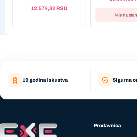
12.574,32
RSD
Nije na stan
19 godina iskustva
Sigurna o
Prodavnica