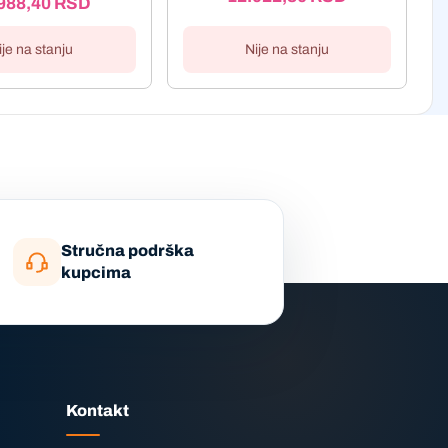
988,40
RSD
Nije na stanju
ije na stanju
Stručna podrška
kupcima
Kontakt