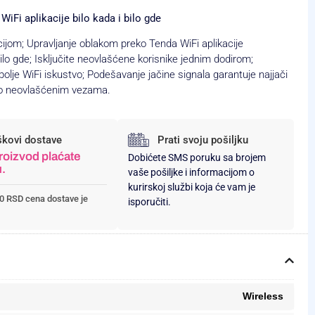
Fi aplikacije bilo kada i bilo gde
ijom; Upravljanje oblakom preko Tenda WiFi aplikacije
lo gde; Isključite neovlašćene korisnike jednim dodirom;
lje WiFi iskustvo; Podešavanje jačine signala garantuje najjači
o neovlašćenim vezama.
škovi dostave
Prati svoju pošiljku
roizvod plaćate
Dobićete SMS poruku sa brojem
u.
vaše pošiljke i informacijom o
kurirskoj službi koja će vam je
0 RSD cena dostave je
isporučiti.
Wireless