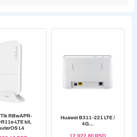
oTik RBwAPR-
Huawei B311-221 LTE /
R11e-LTE kit,
4G...
outerOS L4
12.922,80
RSD