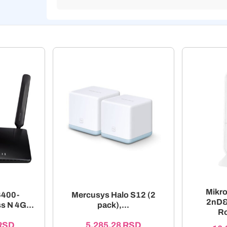
Mikr
6400-
Mercusys Halo S12 (2
2nD&
s N 4G...
pack),...
R
RSD
5.285,28
RSD