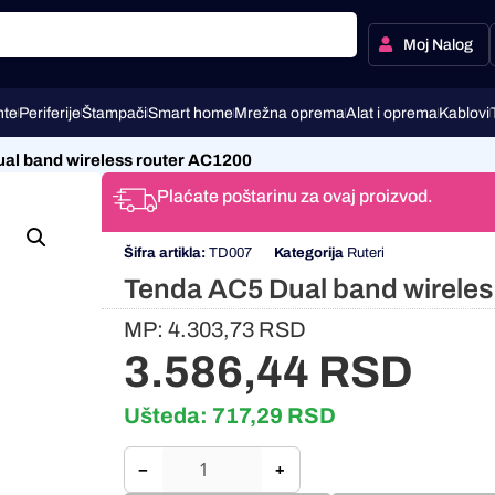
Moj Nalog
te
Periferije
Štampači
Smart home
Mrežna oprema
Alat i oprema
Kablovi
al band wireless router AC1200
Plaćate poštarinu za ovaj proizvod.
Šifra artikla:
TD007
Kategorija
Ruteri
Tenda AC5 Dual band wireles
MP:
4.303,73
RSD
3.586,44
RSD
Ušteda:
717,29
RSD
−
+