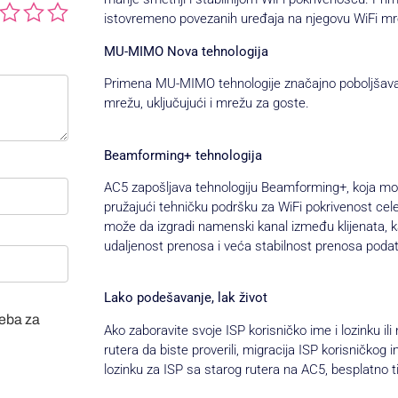
istovremeno povezanih uređaja na njegovu WiFi mrež
MU-MIMO Nova tehnologija
Primena MU-MIMO tehnologije značajno poboljšava 
mrežu, uključujući i mrežu za goste.
Beamforming+ tehnologija
AC5 zapošljava tehnologiju Beamforming+, koja mož
pružajući tehničku podršku za WiFi pokrivenost ce
može da izgradi namenski kanal između klijenata, kao
udaljenost prenosa i veća stabilnost prenosa poda
Lako podešavanje, lak život
veba za
Ako zaboravite svoje ISP korisničko ime i lozinku ili
rutera da biste proverili, migracija ISP korisničkog
lozinku za ISP sa starog rutera na AC5, besplatno t