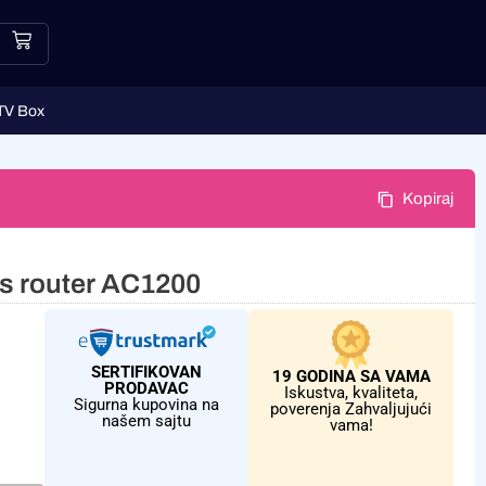
TV Box
Kopiraj
s router AC1200
SERTIFIKOVAN
19 GODINA SA VAMA
PRODAVAC
Iskustva, kvaliteta,
Sigurna kupovina na
poverenja Zahvaljujući
našem sajtu
vama!