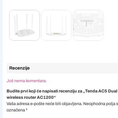
Recenzije
Još nema komentara.
Budite prvi koji će napisati recenziju za „Tenda AC5 Dua
wireless router AC1200“
Vaša adresa e-pošte neće biti objavljena.
Neophodna polja 
označena
*