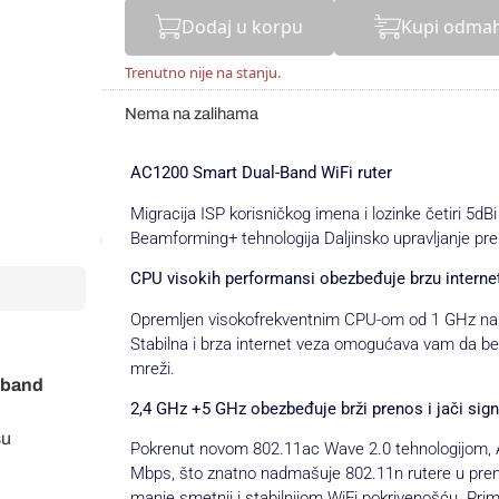
Dodaj u korpu
Kupi odma
Trenutno nije na stanju.
Nema na zalihama
AC1200 Smart Dual-Band WiFi ruter
Migracija ISP korisničkog imena i lozinke četiri 
Beamforming+ tehnologija Daljinsko upravljanje pre
CPU visokih performansi obezbeđuje brzu interne
Opremljen visokofrekventnim CPU-om od 1 GHz na
Stabilna i brza internet veza omogućava vam da be
mreži.
l band
2,4 GHz +5 GHz obezbeđuje brži prenos i jači sign
su
Pokrenut novom 802.11ac Wave 2.0 tehnologijom, 
Mbps, što znatno nadmašuje 802.11n rutere u pren
manje smetnji i stabilnijom WiFi pokrivenošću. Pr