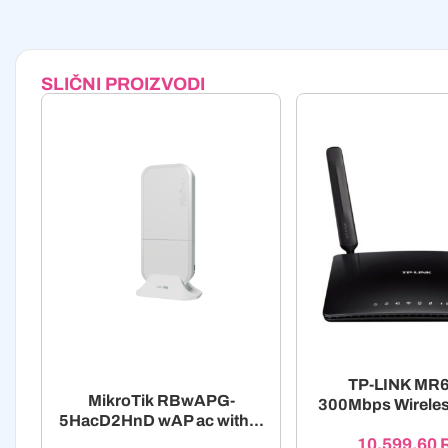
SLIČNI PROIZVODI
TP-LINK MR
MikroTik RBwAPG-
300Mbps Wireles
5HacD2HnD wAP ac with...
10.599,60