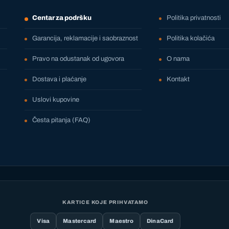
Centar za podršku
Politika privatnosti
Garancija, reklamacije i saobraznost
Politika kolačića
Pravo na odustanak od ugovora
O nama
Dostava i plaćanje
Kontakt
Uslovi kupovine
Česta pitanja (FAQ)
KARTICE KOJE PRIHVATAMO
Visa
Mastercard
Maestro
DinaCard