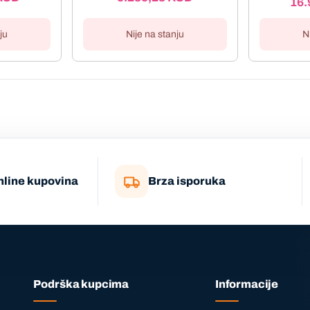
16.
ju
Nije na stanju
N
nline kupovina
Brza isporuka
Podrška kupcima
Informacije