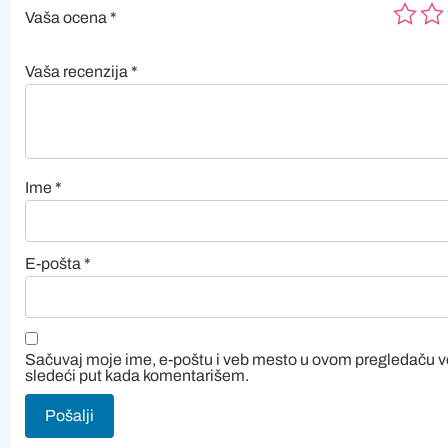
Vaša ocena
*
Vaša recenzija
*
Ime
*
E-pošta
*
Sačuvaj moje ime, e-poštu i veb mesto u ovom pregledaču 
sledeći put kada komentarišem.