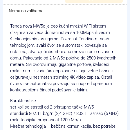
Nema na zalihama
Tenda nova MW5c je ceo kućni mrežni WiFi sistem
dizajniran za veća domaćinstva sa 100Mbps ili većim
širokopojasnim uslugama. Pokrenut Tendinom mesh
tehnologijom, svaki čvor se automatski povezuje sa
ostalima, stvarajući distribuiranu mrežu u celom vašem
domu. Pakovanje od 2 MW5c pokriva do 2500 kvadratnih
metara. Svi čvorovi imaju gigabitne portove, izvlačeći
maksimum iz vaše širokopojasne usluge velike brzine i
osiguravaju nesmetan striming 4K video zapisa. Ostali
čvorovi se automatski povezuju sa unapred uparenom
konfiguracijom, čineći podešavanje lakim.
Karakteristike
set koji se sastoji od 2 pristupne tačke MW5;
standardi 802.11 b/g/n (2,4 GHz) / 802.11 a/n/ac (5 GHz);
mak. teorijska propusnost 1200 Mb/s
Mrežna tehnologija – bežična komunikacija, bez potrebe