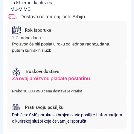
za Ethernet kablovima;;
MU-MIMO
Dostava na teritoriji cele Srbije
Rok isporuke
1-2 radna dana
Proizvod će biti poslat u roku od jednog radnog dana,
putem kurirskih službi.
Troškovi dostave
Za ovaj proizvod plaćate poštarinu.
Preko 10.000 RSD cena dostave je gratis!
Prati svoju pošiljku
Dobićete SMS poruku sa brojem vaše pošiljke i informacijom
o kurirskoj službi koja će vam je isporučiti.