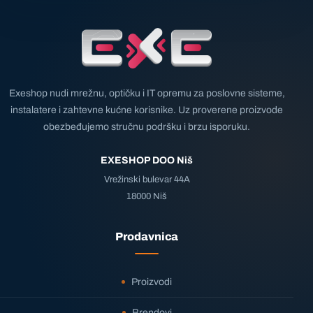
Exeshop nudi mrežnu, optičku i IT opremu za poslovne sisteme,
instalatere i zahtevne kućne korisnike. Uz proverene proizvode
obezbeđujemo stručnu podršku i brzu isporuku.
EXESHOP DOO Niš
Vrežinski bulevar 44A
18000 Niš
Prodavnica
Proizvodi
Brendovi