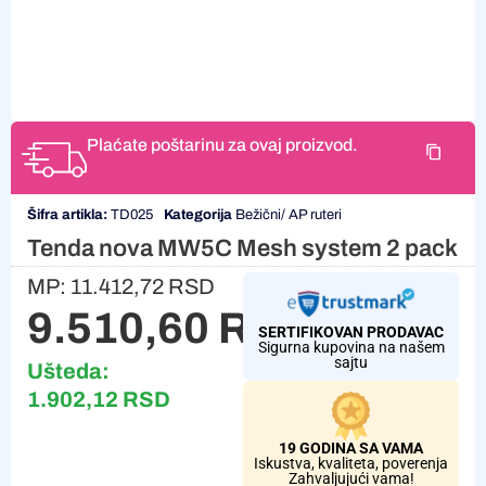
Plaćate poštarinu za ovaj proizvod.
Šifra artikla:
TD025
Kategorija
Bežični/ AP ruteri
Tenda nova MW5C Mesh system 2 pack
MP:
11.412,72
RSD
9.510,60
RSD
SERTIFIKOVAN PRODAVAC
Sigurna kupovina na našem
sajtu
Ušteda:
1.902,12
RSD
19 GODINA SA VAMA
Iskustva, kvaliteta, poverenja
Zahvaljujući vama!