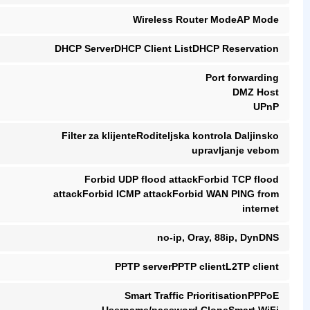
Wireless Router ModeAP Mode
DHCP ServerDHCP Client ListDHCP Reservation
Port forwarding
DMZ Host
UPnP
Filter za klijenteRoditeljska kontrola Daljinsko
upravljanje vebom
Forbid UDP flood attackForbid TCP flood
attackForbid ICMP attackForbid WAN PING from
internet
no-ip, Oray, 88ip, DynDNS
PPTP serverPPTP clientL2TP client
Smart Traffic PrioritisationPPPoE
Username/password CloneSmart WiFi