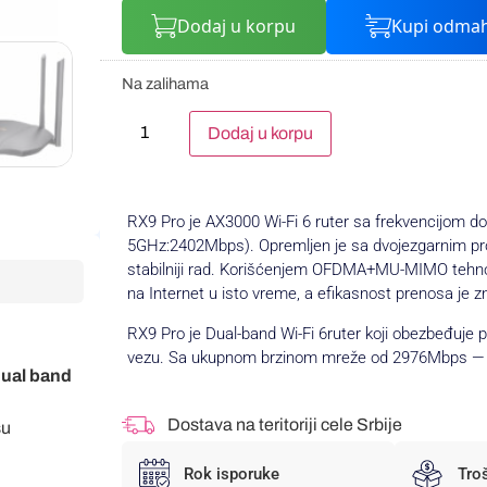
Dodaj u korpu
Kupi odma
Na zalihama
Alternative:
Dodaj u korpu
RX9 Pro je AX3000 Wi-Fi 6 ruter sa frekvencijom 
5GHz:2402Mbps). Opremljen je sa dvojezgarnim pro
stabilniji rad. Korišćenjem OFDMA+MU-MIMO tehnol
na Internet u isto vreme, a efikasnost prenosa je 
RX9 Pro je Dual-band Wi-Fi 6ruter koji obezbeđuje
vezu. Sa ukupnom brzinom mreže od 2976Mbps —
dual band
Dostava na teritoriji cele Srbije
su
Rok isporuke
Tro