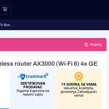
TV Box
Kopiraj
less router AX3000 (Wi-Fi 6) 4x GE
SERTIFIKOVAN
19 GODINA SA VAMA
PRODAVAC
Iskustva, kvaliteta,
Sigurna kupovina na
poverenja Zahvaljujući
našem sajtu
vama!