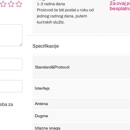
Za ovaj p
1-2 radna dana
besplatn
Proizvod će biti poslat u roku od
jednog radnog dana, putem
kurirskih službi.
Specifikacije
Standard&Protocol
Interfejs
Antena
veba za
Dugme
Izlazna snaga