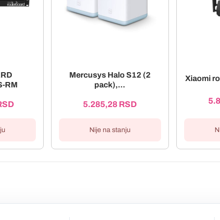
ARD
Mercusys Halo S12 (2
Xiaomi r
S-RM
pack),...
5.
RSD
5.285,28
RSD
ju
Nije na stanju
N