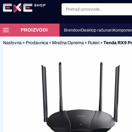
SHOP
PROIZVODI
Brendovi
Desktop računari
Komponen
Naslovna
»
Prodavnica
»
Mrežna Oprema
»
Ruteri
»
Tenda RX9 Pro