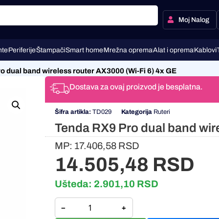
Moj Nalog
te
Periferije
Štampači
Smart home
Mrežna oprema
Alat i oprema
Kablovi
 dual band wireless router AX3000 (Wi-Fi 6) 4x GE
Dostava za ovaj proizvod je besplatna.
Šifra artikla:
TD029
Kategorija
Ruteri
Tenda RX9 Pro dual band wire
MP:
17.406,58
RSD
14.505,48
RSD
Ušteda:
2.901,10
RSD
−
+