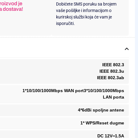
roizvod je
Dobićete SMS poruku sa brojem
a dostava!
vaše pošiljke i informacijom o
kurirskoj službi koja će vam je
isporučiti.
IEEE 802.3
IEEE 802.3u
IEEE 802.3ab
1*10/100/1000Mbps WAN port3*10/100/1000Mbps
LAN porta
4*6dBi spoljne antene
1* WPS/Reset dugme
DC 12V⎓1.5A