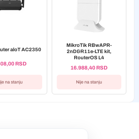
MikroTik RBwAPR-
outer aloT AC2350
2nD&R11e-LTE kit,
RouterOS L4
808,00
RSD
16.988,40
RSD
ije na stanju
Nije na stanju