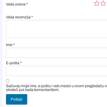
Vaša ocena
*
Vaša recenzija
*
Ime
*
E-pošta
*
Sačuvaj moje ime, e-poštu i veb mesto u ovom pregledaču 
sledeći put kada komentarišem.