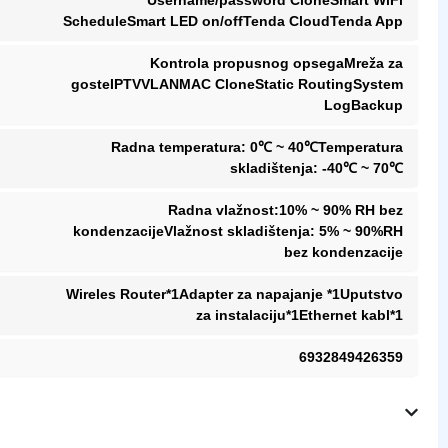
ScheduleSmart LED on/offTenda CloudTenda App
Kontrola propusnog opsegaMreža za
gosteIPTVVLANMAC CloneStatic RoutingSystem
LogBackup
Radna temperatura: 0℃ ~ 40℃Temperatura
skladištenja: -40℃ ~ 70℃
Radna vlažnost:10% ~ 90% RH bez
kondenzacijeVlažnost skladištenja: 5% ~ 90%RH
bez kondenzacije
Wireles Router*1Adapter za napajanje *1Uputstvo
za instalaciju*1Ethernet kabl*1
6932849426359