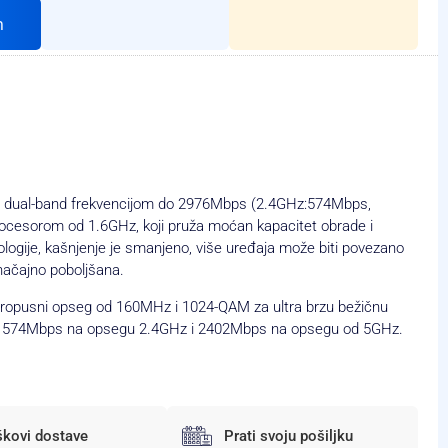
h
do dual-band frekvencijom do 2976Mbps (2.4GHz:574Mbps,
cesorom od 1.6GHz, koji pruža moćan kapacitet obrade i
ogije, kašnjenje je smanjeno, više uređaja može biti povezano
značajno poboljšana.
 propusni opseg od 160MHz i 1024-QAM za ultra brzu bežičnu
 574Mbps na opsegu 2.4GHz i 2402Mbps na opsegu od 5GHz.
škovi dostave
Prati svoju pošiljku