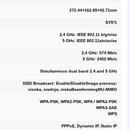
272.44×162.85×43.71mm
SYS*1
2,4 GHz: IEEE 802.11 b/g/n/ax
5 GHz: IEEE 802.11a/n/ac/ax
2,4 GHz: 574 Mb/s
5 GHz: 2402 Mb/s
Simultaneous dual band 2.4 and 5 GHz
SSID Broadcast: Enable/DisableSnaga prenosa:
visoka, srednja, niskaBeamformingMU-MIMO
WPA-PSK, WPA2-PSK, WPA / WPA2-PSK
WPA3-SAE
WPS
PPPoE, Dynamic IP, Static IP