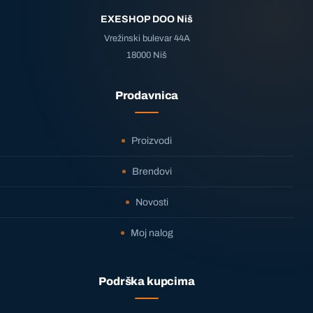
EXESHOP DOO Niš
Vrežinski bulevar 44A
18000 Niš
Prodavnica
Proizvodi
Brendovi
Novosti
Moj nalog
Podrška kupcima