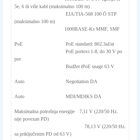
5e, 6 ili više kabl (maksimalno 100 m)

                                         EIA/TIA-568 100 Ō STP 
(maksimalno 100 m)

                                        1000BASE-Ks MMF, SMF

PoE	                                 PoE standard: 802.3af/at

                                         PoE portovi 1-8, do 30 V po 
por

                                         Budžet tPoE snage 63 V
Auto                                 Negotiation DA
Auto                                 MDI/MDIKS DA
Maksimalna potrošnja energije	7,11 V (220/50 Hz. 
nije povezan PD)

                                                        78,13 V (220/50 Hz. 
sa priključenim PD od 63 V)
