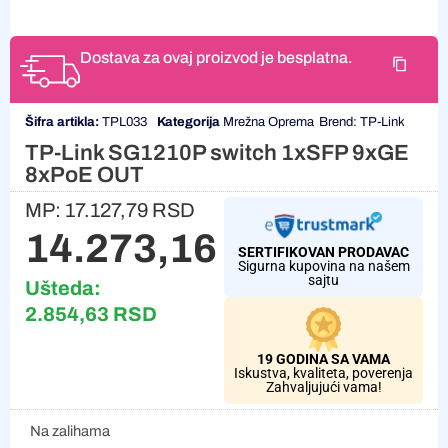
Dostava za ovaj proizvod je besplatna.
Šifra artikla:
TPL033
Kategorija
Mrežna Oprema
Brend:
TP-Link
TP-Link SG1210P switch 1xSFP 9xGE
8xPoE OUT
MP:
17.127,79
RSD
14.273,16
RSD
SERTIFIKOVAN PRODAVAC
Sigurna kupovina na našem
sajtu
Ušteda:
2.854,63
RSD
19 GODINA SA VAMA
Iskustva, kvaliteta, poverenja
Zahvaljujući vama!
Na zalihama