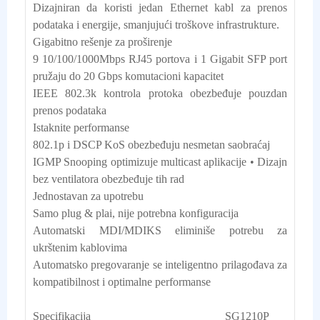
Dizajniran da koristi jedan Ethernet kabl za prenos 
podataka i energije, smanjujući troškove infrastrukture.

Gigabitno rešenje za proširenje

9 10/100/1000Mbps RJ45 portova i 1 Gigabit SFP port 
pružaju do 20 Gbps komutacioni kapacitet

IEEE 802.3k kontrola protoka obezbeđuje pouzdan 
prenos podataka

Istaknite performanse

802.1p i DSCP KoS obezbeđuju nesmetan saobraćaj

IGMP Snooping optimizuje multicast aplikacije • Dizajn 
bez ventilatora obezbeđuje tih rad

Jednostavan za upotrebu

Samo plug & plai, nije potrebna konfiguracija

Automatski MDI/MDIKS eliminiše potrebu za 
ukrštenim kablovima

Automatsko pregovaranje se inteligentno prilagođava za 
kompatibilnost i optimalne performanse
Specifikacija                                               SG1210P