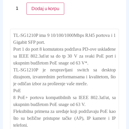
Alternative:
Dodaj u korpu
TL-SG1210P ima 9 10/100/1000Mbps RJ45 portova i 1 
Gigabit SFP port. 
Port 1 do port 8 komutatora podržava PD-ove usklađene 
sa IEEE 802.3af/at sa do tp 30 V za svaki PoE port i 
ukupnim budžetom PoE snage od 63 V*. 
TL-SG1210P je neupravljani switch sa desktop 
dizajnom, izvanrednim performansama i kvalitetom, što 
je odličan izbor za proširenje vaše mreže.

PoE

8 PoE+ portova kompatibilnih sa IEEE 802.3af/at, sa 
ukupnim budžetom PoE snage od 63 V.

Fleksibilna primena za uređaje koji podržavaju PoE kao 
što su bežične pristupne tačke (AP), IP kamere i IP 
telefoni.
