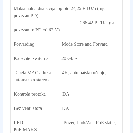
Maksimalna disipacija toplote	24,25 BTU/h (nije 
povezan PD)

                                                        266,42 BTU/h (sa 
povezanim PD od 63 V)

Forvarding                       Mode Store and Forvard
Kapacitet switch-a           20 Gbps
Tabela MAC adresa         4K, automatsko učenje, 
automatsko starenje
Kontrola protoka              DA
Bez ventilatora                 DA
LED                                  Pover, Link/Act, PoE status, 
PoE MAKS