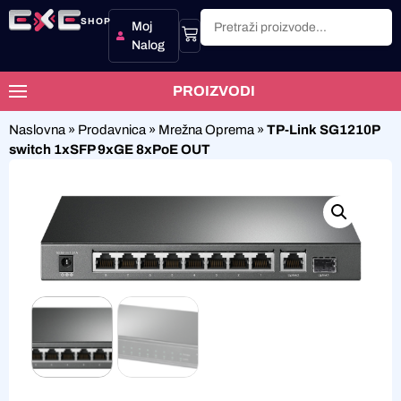
SHOP
Moj
Nalog
PROIZVODI
Naslovna
»
Prodavnica
»
Mrežna Oprema
»
TP-Link SG1210P
switch 1xSFP 9xGE 8xPoE OUT