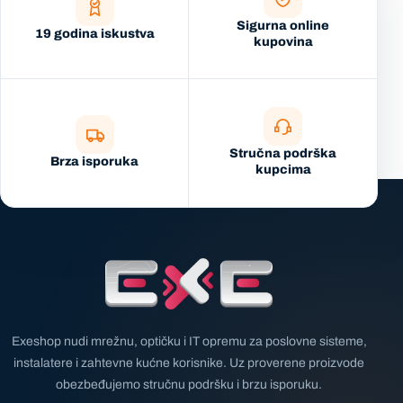
Sigurna online
19 godina iskustva
kupovina
Stručna podrška
Brza isporuka
kupcima
Exeshop nudi mrežnu, optičku i IT opremu za poslovne sisteme,
instalatere i zahtevne kućne korisnike. Uz proverene proizvode
obezbeđujemo stručnu podršku i brzu isporuku.