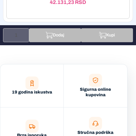
42.131,23
RSD
Dodaj
Kupi
Sigurna online
19 godina iskustva
kupovina
Stručna podrška
Brza isporuka