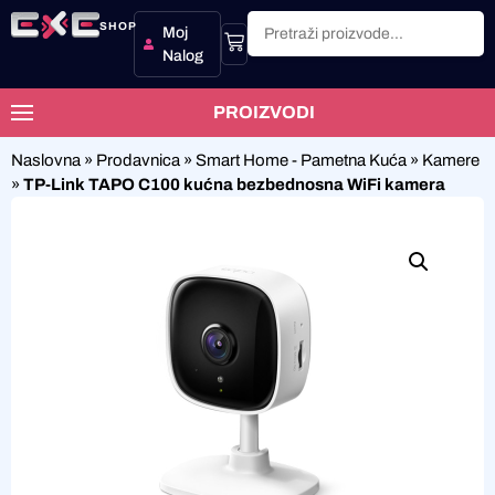
SHOP
Moj
Nalog
PROIZVODI
Naslovna
»
Prodavnica
»
Smart Home - Pametna Kuća
»
Kamere
»
TP-Link TAPO C100 kućna bezbednosna WiFi kamera