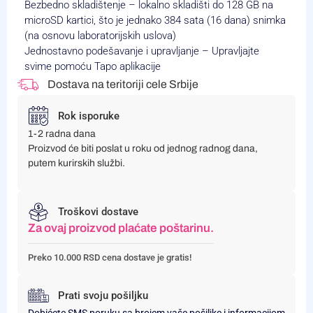
Bezbedno skladištenje – lokalno skladišti do 128 GB na
microSD kartici, što je jednako 384 sata (16 dana) snimka
(na osnovu laboratorijskih uslova)
Jednostavno podešavanje i upravljanje – Upravljajte
svime pomoću Tapo aplikacije
Dostava na teritoriji cele Srbije
Rok isporuke
1-2 radna dana
Proizvod će biti poslat u roku od jednog radnog dana,
putem kurirskih službi.
Troškovi dostave
Za ovaj proizvod plaćate poštarinu.
Preko 10.000 RSD cena dostave je gratis!
Prati svoju pošiljku