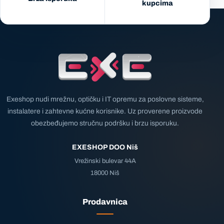
kupcima
Exeshop nudi mrežnu, optičku i IT opremu za poslovne sisteme,
instalatere i zahtevne kućne korisnike. Uz proverene proizvode
obezbeđujemo stručnu podršku i brzu isporuku.
EXESHOP DOO Niš
Vrežinski bulevar 44A
18000 Niš
Prodavnica