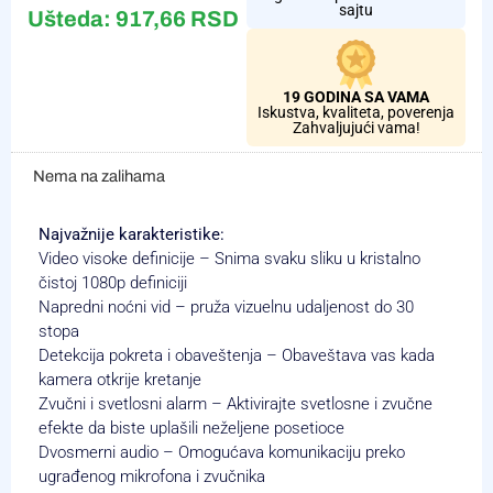
sajtu
Ušteda:
917,66
RSD
19 GODINA SA VAMA
Iskustva, kvaliteta, poverenja
Zahvaljujući vama!
Nema na zalihama
Najvažnije karakteristike:
Video visoke definicije – Snima svaku sliku u kristalno
čistoj 1080p definiciji
Napredni noćni vid – pruža vizuelnu udaljenost do 30
stopa
Detekcija pokreta i obaveštenja – Obaveštava vas kada
kamera otkrije kretanje
Zvučni i svetlosni alarm – Aktivirajte svetlosne i zvučne
efekte da biste uplašili neželjene posetioce
Dvosmerni audio – Omogućava komunikaciju preko
ugrađenog mikrofona i zvučnika