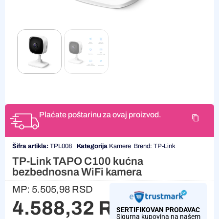
Plaćate poštarinu za ovaj proizvod.
Šifra artikla:
TPL008
Kategorija
Kamere
Brend:
TP-Link
TP-Link TAPO C100 kućna
bezbednosna WiFi kamera
MP:
5.505,98
RSD
4.588,32
RSD
SERTIFIKOVAN PRODAVAC
Sigurna kupovina na našem