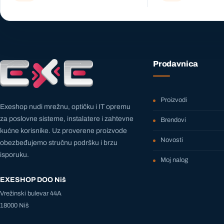
Prodavnica
Proizvodi
Exeshop nudi mrežnu, optičku i IT opremu
za poslovne sisteme, instalatere i zahtevne
Brendovi
kućne korisnike. Uz proverene proizvode
Novosti
obezbeđujemo stručnu podršku i brzu
isporuku.
Moj nalog
EXESHOP DOO Niš
Vrežinski bulevar 44A
18000 Niš