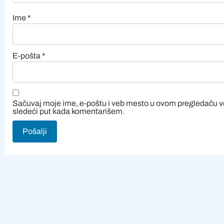
Ime
*
E-pošta
*
Sačuvaj moje ime, e-poštu i veb mesto u ovom pregledaču 
sledeći put kada komentarišem.
Alternative: