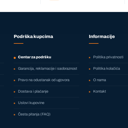
Podrška kupcima
Informacije
Centar za podršku
Politika privatnosti
Garancija, reklamacije i saobraznost
Politika kolačića
Pravo na odustanak od ugovora
O nama
Dostava i plaćanje
Kontakt
Uslovi kupovine
Česta pitanja (FAQ)