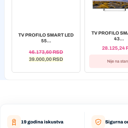
TV PROFILO SM
TV PROFILO SMART LED
43...
55...
28.125,24
46.173,60
RSD
39.000,00
RSD
Nije na stan
19 godina iskustva
Sigurna o