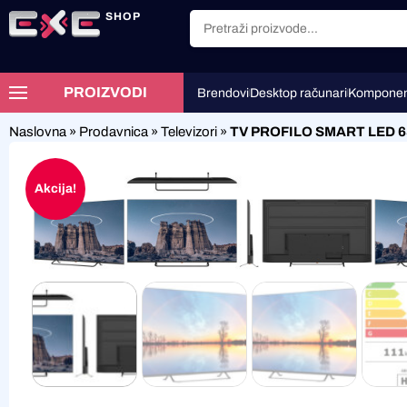
SHOP
PROIZVODI
Brendovi
Desktop računari
Komponen
Naslovna
»
Prodavnica
»
Televizori
»
TV PROFILO SMART LED 6
Akcija!