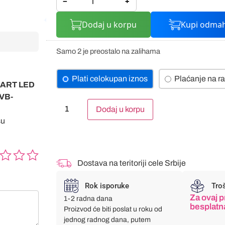
−
+
Dodaj u korpu
Kupi odma
Samo 2 je preostalo na zalihama
Plati celokupan iznos
Plaćanje na ra
SMART LED
VB-
Alternative:
Dodaj u korpu
su
Dostava na teritoriji cele Srbije
Rok isporuke
Tro
Za ovaj p
1-2 radna dana
besplatn
Proizvod će biti poslat u roku od
jednog radnog dana, putem