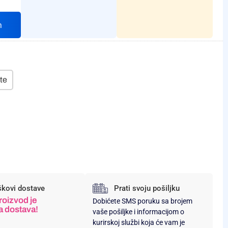
h
te
škovi dostave
Prati svoju pošiljku
roizvod je
Dobićete SMS poruku sa brojem
a dostava!
vaše pošiljke i informacijom o
kurirskoj službi koja će vam je