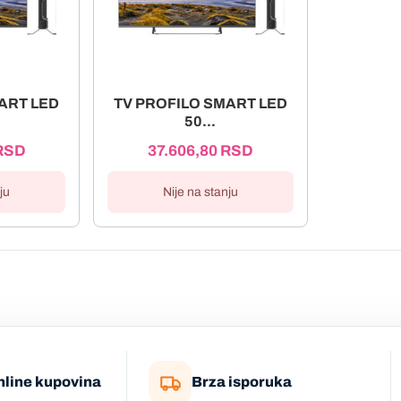
ART LED
TV PROFILO SMART LED
50...
RSD
37.606,80
RSD
ju
Nije na stanju
nline kupovina
Brza isporuka