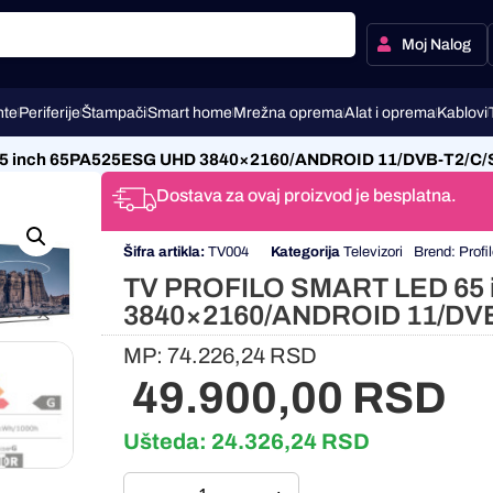
Moj Nalog
te
Periferije
Štampači
Smart home
Mrežna oprema
Alat i oprema
Kablovi
5 inch 65PA525ESG UHD 3840×2160/ANDROID 11/DVB-T2/C/
Dostava za ovaj proizvod je besplatna.
Šifra artikla:
TV004
Kategorija
Televizori
Brend:
Profi
TV PROFILO SMART LED 65
3840×2160/ANDROID 11/DVB
MP:
74.226,24
RSD
49.900,00
RSD
Ušteda:
24.326,24
RSD