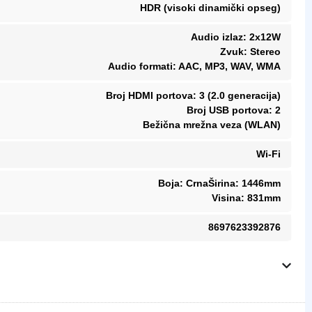
HDR (visoki dinamički opseg)
Audio izlaz: 2x12W
Zvuk: Stereo
Audio formati: AAC, MP3, WAV, WMA
Broj HDMI portova: 3 (2.0 generacija)
Broj USB portova: 2
Bežična mrežna veza (WLAN)
Wi-Fi
Boja: CrnaŠirina: 1446mm
Visina: 831mm
8697623392876