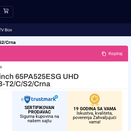
TV Box
S2/Crna
Kopiraj
lo
 inch 65PA525ESG UHD
-T2/C/S2/Crna
SERTIFIKOVAN
19 GODINA SA VAMA
PRODAVAC
Iskustva, kvaliteta,
Sigurna kupovina na
poverenja Zahvaljujući
našem sajtu
vama!