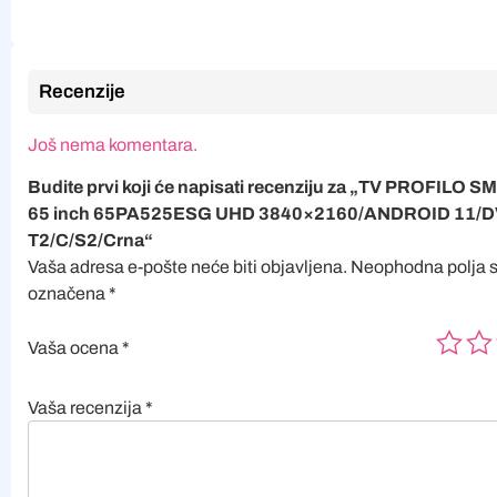
Recenzije
Još nema komentara.
Budite prvi koji će napisati recenziju za „TV PROFILO 
65 inch 65PA525ESG UHD 3840×2160/ANDROID 11/D
T2/C/S2/Crna“
Vaša adresa e-pošte neće biti objavljena.
Neophodna polja 
označena
*
Vaša ocena
*
Vaša recenzija
*