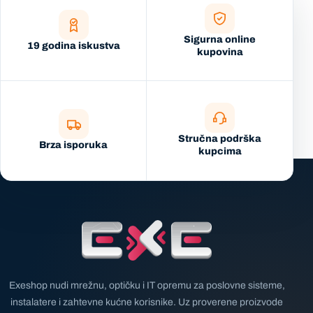
Sigurna online
19 godina iskustva
kupovina
Stručna podrška
Brza isporuka
kupcima
Exeshop nudi mrežnu, optičku i IT opremu za poslovne sisteme,
instalatere i zahtevne kućne korisnike. Uz proverene proizvode