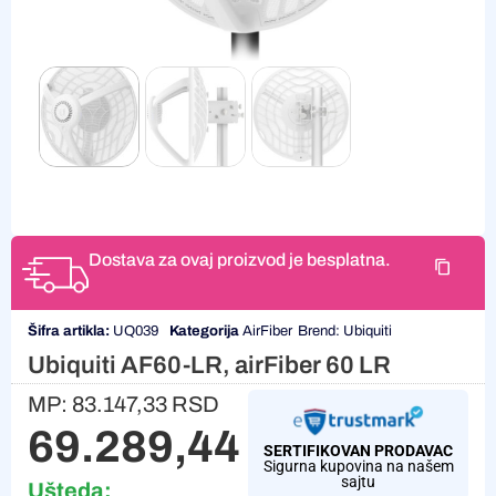
Dostava za ovaj proizvod je besplatna.
Šifra artikla:
UQ039
Kategorija
AirFiber
Brend:
Ubiquiti
Ubiquiti AF60-LR, airFiber 60 LR
MP:
83.147,33
RSD
69.289,44
RSD
SERTIFIKOVAN PRODAVAC
Sigurna kupovina na našem
sajtu
Ušteda: