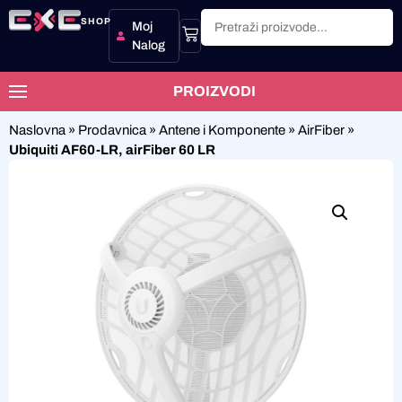
SHOP
Moj
Nalog
PROIZVODI
Naslovna
»
Prodavnica
»
Antene i Komponente
»
AirFiber
»
Ubiquiti AF60-LR, airFiber 60 LR