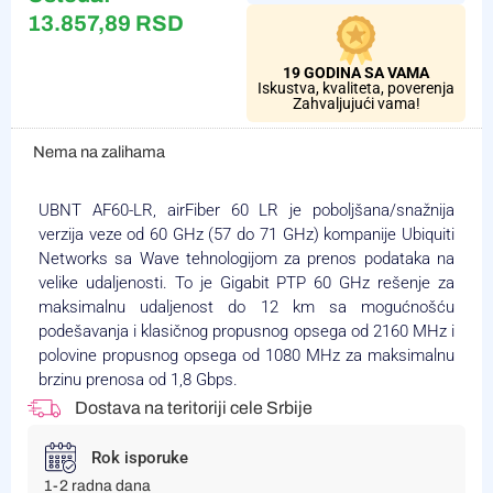
13.857,89
RSD
19 GODINA SA VAMA
Iskustva, kvaliteta, poverenja
Zahvaljujući vama!
Nema na zalihama
UBNT AF60-LR, airFiber 60 LR je poboljšana/snažnija
verzija veze od 60 GHz (57 do 71 GHz) kompanije Ubiquiti
Networks sa Wave tehnologijom za prenos podataka na
velike udaljenosti. To je Gigabit PTP 60 GHz rešenje za
maksimalnu udaljenost do 12 km sa mogućnošću
podešavanja i klasičnog propusnog opsega od 2160 MHz i
polovine propusnog opsega od 1080 MHz za maksimalnu
brzinu prenosa od 1,8 Gbps.
Dostava na teritoriji cele Srbije
Rok isporuke
1-2 radna dana