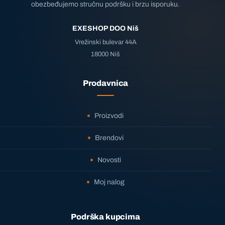
obezbeđujemo stručnu podršku i brzu isporuku.
EXESHOP DOO Niš
Vrežinski bulevar 44A
18000 Niš
Prodavnica
Proizvodi
Brendovi
Novosti
Moj nalog
Podrška kupcima