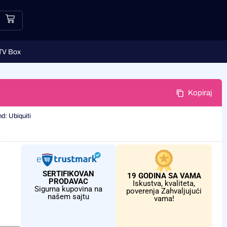
TV Box
Kopiraj
nd:
Ubiquiti
SERTIFIKOVAN
19 GODINA SA VAMA
PRODAVAC
Iskustva, kvaliteta,
Sigurna kupovina na
poverenja Zahvaljujući
našem sajtu
vama!