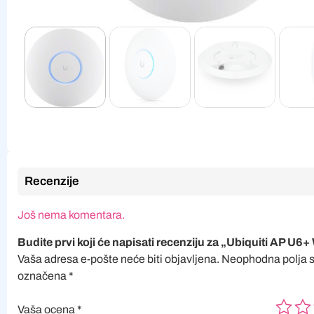
Recenzije
Još nema komentara.
Budite prvi koji će napisati recenziju za „Ubiquiti AP U6+ 
Vaša adresa e-pošte neće biti objavljena.
Neophodna polja 
označena
*
Vaša ocena
*