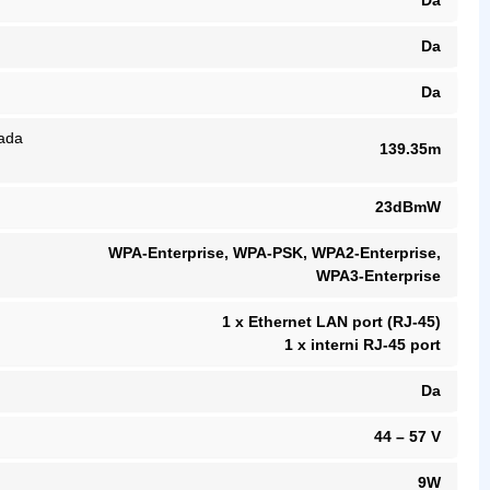
Da
Da
Da
kada
139.35m
23dBmW
WPA-Enterprise, WPA-PSK, WPA2-Enterprise,
WPA3-Enterprise
1 x Ethernet LAN port (RJ-45)
1 x interni RJ-45 port
Da
44 – 57 V
9W