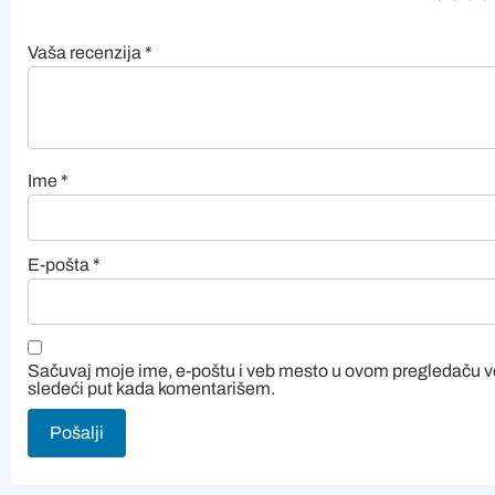
Vaša recenzija
*
Ime
*
E-pošta
*
Sačuvaj moje ime, e-poštu i veb mesto u ovom pregledaču 
sledeći put kada komentarišem.
Alternative: