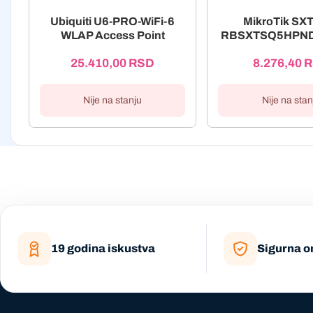
Ubiquiti U6-PRO-WiFi-6
MikroTik SX
WLAP Access Point
RBSXTSQ5HPND
25.410,00
RSD
8.276,40
R
Nije na stanju
Nije na stan
19 godina iskustva
Sigurna o