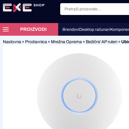
SHOP
PROIZVODI
Brendovi
Desktop računari
Komponen
Naslovna
»
Prodavnica
»
Mrežna Oprema
»
Bežični/ AP ruteri
»
Ubi