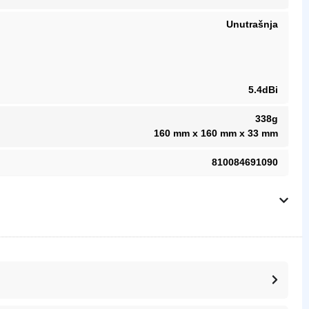
Unutrašnja
5.4dBi
338g
160 mm x 160 mm x 33 mm
810084691090