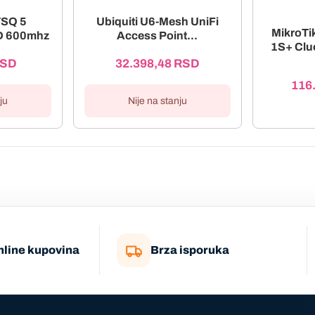
TSQ 5
Ubiquiti U6-Mesh UniFi
MikroT
 600mhz
Access Point...
1S+ Clu
SD
32.398,48
RSD
116
ju
Nije na stanju
nline kupovina
Brza isporuka