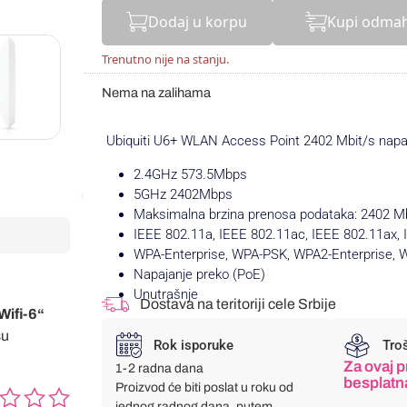
Dodaj u korpu
Kupi odma
Trenutno nije na stanju.
Nema na zalihama
Ubiquiti U6+ WLAN Access Point 2402 Mbit/s napaja
2.4GHz 573.5Mbps
5GHz 2402Mbps
Maksimalna brzina prenosa podataka: 2402 Mb
IEEE 802.11a, IEEE 802.11ac, IEEE 802.11ax, 
WPA-Enterprise, WPA-PSK, WPA2-Enterprise, 
Napajanje preko (PoE)
Unutrašnje
Dostava na teritoriji cele Srbije
Wifi-6“
su
Rok isporuke
Tro
Za ovaj p
1-2 radna dana
besplatn
Proizvod će biti poslat u roku od
jednog radnog dana, putem