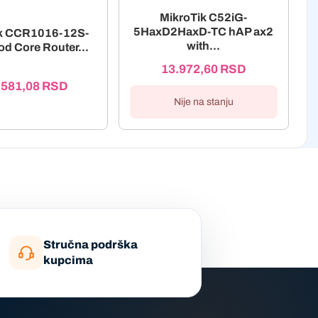
MikroTik C52iG-
5HaxD2HaxD-TC hAP ax2
ik CCR1016-12S-
with...
od Core Router...
13.972,60
RSD
.581,08
RSD
Nije na stanju
Stručna podrška
kupcima