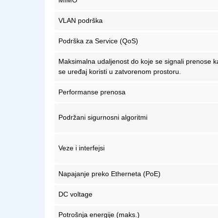
MIMO
VLAN podrška
Podrška za Service (QoS)
Maksimalna udaljenost do koje se signali prenose 
se uređaj koristi u zatvorenom prostoru.
Performanse prenosa
Podržani sigurnosni algoritmi
Veze i interfejsi
Napajanje preko Etherneta (PoE)
DC voltage
Potrošnja energije (maks.)