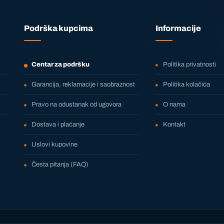
Podrška kupcima
Informacije
Centar za podršku
Politika privatnosti
Garancija, reklamacije i saobraznost
Politika kolačića
Pravo na odustanak od ugovora
O nama
Dostava i plaćanje
Kontakt
Uslovi kupovine
Česta pitanja (FAQ)