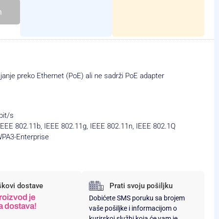
h
nje preko Ethernet (PoE) ali ne sadrži PoE adapter
it/s
IEEE 802.11b, IEEE 802.11g, IEEE 802.11n, IEEE 802.1Q
WPA3-Enterprise
škovi dostave
Prati svoju pošiljku
roizvod je
Dobićete SMS poruku sa brojem
a dostava!
vaše pošiljke i informacijom o
kurirskoj službi koja će vam je