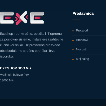
Prodavnica
Proizvodi
Exeshop nudi mrežnu, optičku i IT opremu
za poslovne sisteme, instalatere i zahtevne
Brendovi
kućne korisnike. Uz proverene proizvode
Novosti
obezbeđujemo stručnu podršku i brzu
isporuku.
Moj nalog
EXESHOP DOO Niš
Vrežinski bulevar 44A
18000 Niš