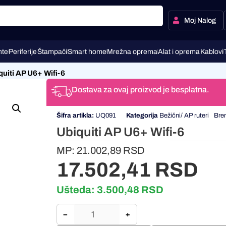
Moj Nalog
te
Periferije
Štampači
Smart home
Mrežna oprema
Alat i oprema
Kablovi
quiti AP U6+ Wifi-6
Dostava za ovaj proizvod je besplatna.
Šifra artikla:
UQ091
Kategorija
Bežični/ AP ruteri
Bre
Ubiquiti AP U6+ Wifi-6
MP:
21.002,89
RSD
17.502,41
RSD
Ušteda:
3.500,48
RSD
−
+