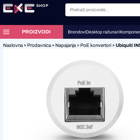
SHOP
PROIZVODI
Brendovi
Desktop računari
Komponen
Naslovna
»
Prodavnica
»
Napajanja
»
PoE konvertori
»
Ubiquiti I