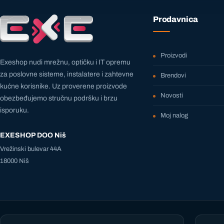
Prodavnica
Proizvodi
Exeshop nudi mrežnu, optičku i IT opremu
za poslovne sisteme, instalatere i zahtevne
Brendovi
kućne korisnike. Uz proverene proizvode
Novosti
obezbeđujemo stručnu podršku i brzu
isporuku.
Moj nalog
EXESHOP DOO Niš
Vrežinski bulevar 44A
18000 Niš