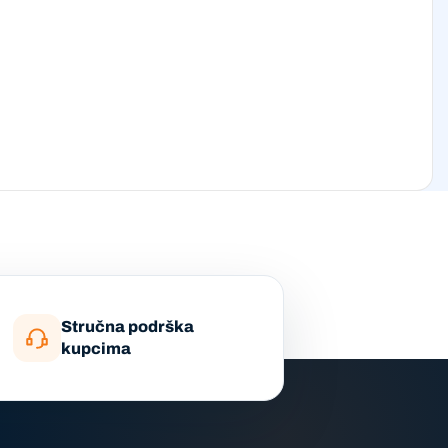
Stručna podrška
kupcima