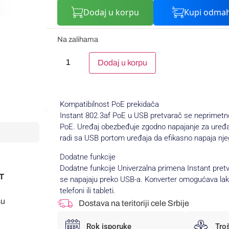
Dodaj u korpu
Kupi odma
Na zalihama
Alternative:
Dodaj u korpu
Kompatibilnost PoE prekidača
Instant 802.3af PoE u USB pretvarač se neprimetno
PoE. Uređaj obezbeđuje zgodno napajanje za uređaj
radi sa USB portom uređaja da efikasno napaja nje
Dodatne funkcije
Dodatne funkcije Univerzalna primena Instant pret
NT
se napajaju preko USB-a. Konverter omogućava lako
telefoni ili tableti.
su
Dostava na teritoriji cele Srbije
Rok isporuke
Tro