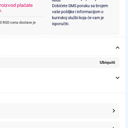
roizvod plaćate
Dobićete SMS poruku sa brojem
u.
vaše pošiljke i informacijom o
kurirskoj službi koja će vam je
0 RSD cena dostave je
isporučiti.
Ubiquiti