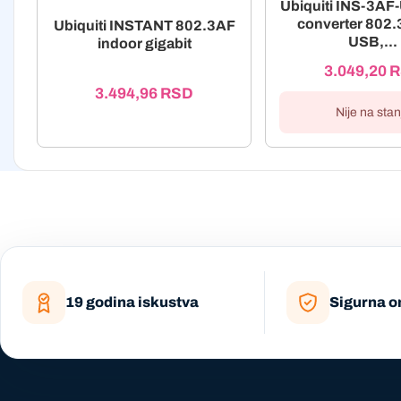
Ubiquiti INS-3A
converter 802
Ubiquiti INSTANT 802.3AF
USB,...
indoor gigabit
3.049,20
R
3.494,96
RSD
Nije na stan
19 godina iskustva
Sigurna o