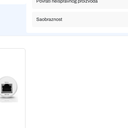
Povrati neispravnog proizvoda
Saobraznost