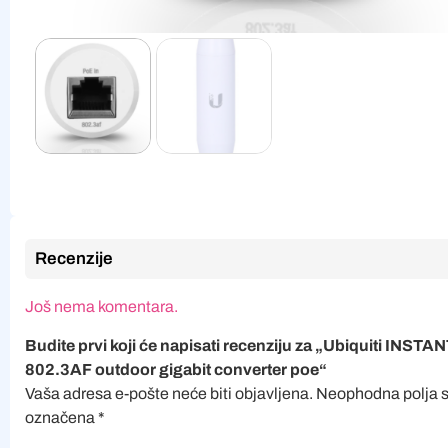
Recenzije
Još nema komentara.
Budite prvi koji će napisati recenziju za „Ubiquiti INSTA
802.3AF outdoor gigabit converter poe“
Vaša adresa e-pošte neće biti objavljena.
Neophodna polja 
označena
*