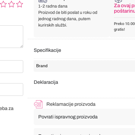
Za ovaj p
1-2 radna dana
poštarin
Proizvod će biti poslat u roku od
jednog radnog dana, putem
Preko 10.00
kurirskih službi.
gratis!
Specifikacije
Brand
Deklaracija
Reklamacije proizvoda
veba za
Povrati ispravnog proizvoda