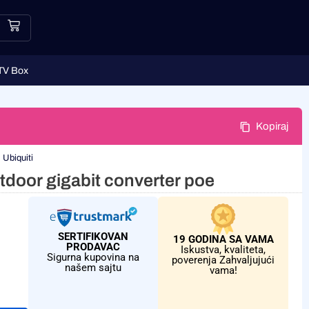
TV Box
Kopiraj
:
Ubiquiti
door gigabit converter poe
SERTIFIKOVAN
19 GODINA SA VAMA
PRODAVAC
Iskustva, kvaliteta,
Sigurna kupovina na
poverenja Zahvaljujući
našem sajtu
vama!