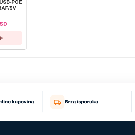
F-USB-POE
.3AF/5V
SD
ju
nline kupovina
Brza isporuka