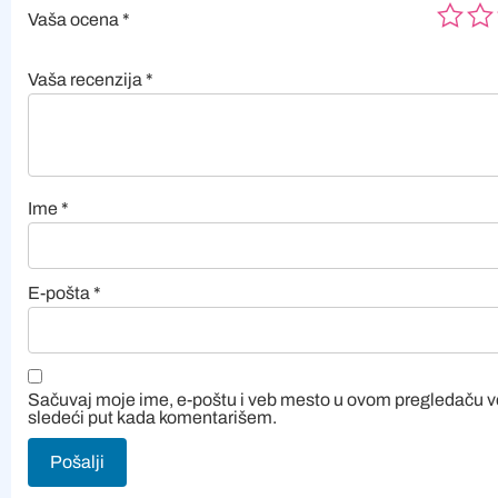
Vaša ocena
*
Vaša recenzija
*
Ime
*
E-pošta
*
Sačuvaj moje ime, e-poštu i veb mesto u ovom pregledaču 
sledeći put kada komentarišem.