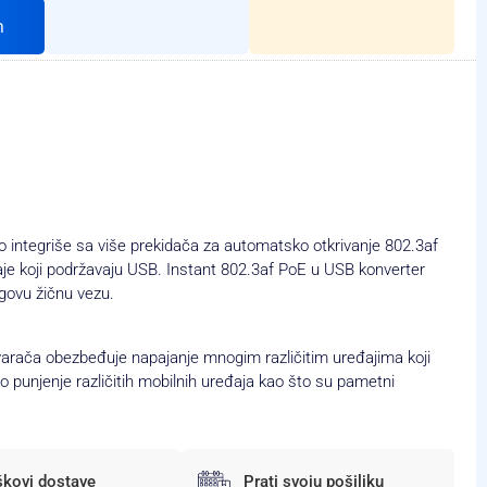
h
 integriše sa više prekidača za automatsko otkrivanje 802.3af
e koji podržavaju USB. Instant 802.3af PoE u USB konverter
govu žičnu vezu.
varača obezbeđuje napajanje mnogim različitim uređajima koji
 punjenje različitih mobilnih uređaja kao što su pametni
škovi dostave
Prati svoju pošiljku