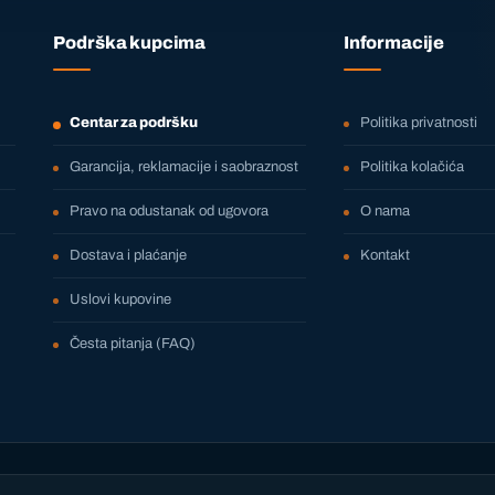
Podrška kupcima
Informacije
Centar za podršku
Politika privatnosti
Garancija, reklamacije i saobraznost
Politika kolačića
Pravo na odustanak od ugovora
O nama
Dostava i plaćanje
Kontakt
Uslovi kupovine
Česta pitanja (FAQ)