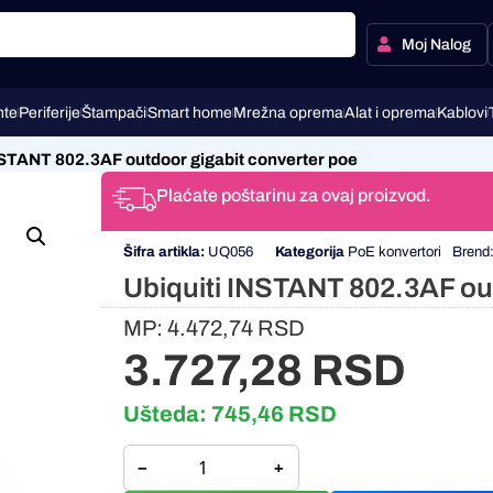
Moj Nalog
te
Periferije
Štampači
Smart home
Mrežna oprema
Alat i oprema
Kablovi
NSTANT 802.3AF outdoor gigabit converter poe
Plaćate poštarinu za ovaj proizvod.
Šifra artikla:
UQ056
Kategorija
PoE konvertori
Brend
Ubiquiti INSTANT 802.3AF out
MP:
4.472,74
RSD
3.727,28
RSD
Ušteda:
745,46
RSD
−
+