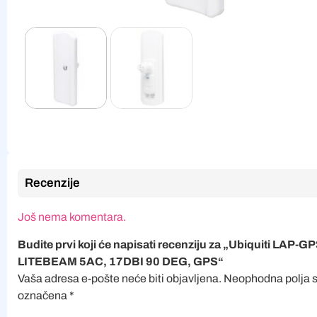
Recenzije
Još nema komentara.
Budite prvi koji će napisati recenziju za „Ubiquiti LAP-G
LITEBEAM 5AC, 17DBI 90 DEG, GPS“
Vaša adresa e-pošte neće biti objavljena.
Neophodna polja 
označena
*