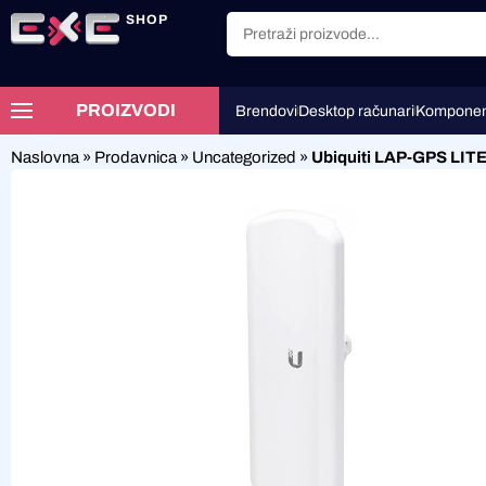
SHOP
PROIZVODI
Brendovi
Desktop računari
Komponen
Naslovna
»
Prodavnica
»
Uncategorized
»
Ubiquiti LAP-GPS LI