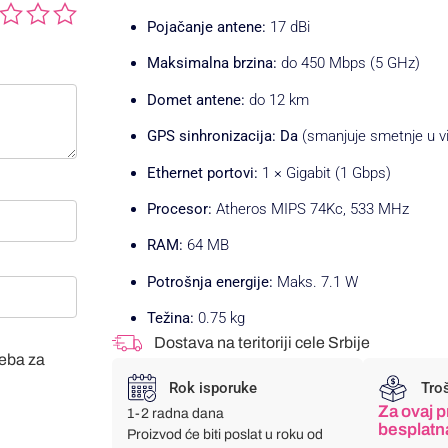
Pojačanje antene:
17 dBi
Maksimalna brzina:
do 450 Mbps (5 GHz)
Domet antene:
do 12 km
GPS sinhronizacija:
Da
(smanjuje smetnje u 
Ethernet portovi:
1 × Gigabit (1 Gbps)
Procesor:
Atheros MIPS 74Kc, 533 MHz
RAM:
64 MB
Potrošnja energije:
Maks. 7.1 W
Težina:
0.75 kg
Dostava na teritoriji cele Srbije
veba za
Rok isporuke
Tro
Za ovaj p
1-2 radna dana
besplatn
Proizvod će biti poslat u roku od