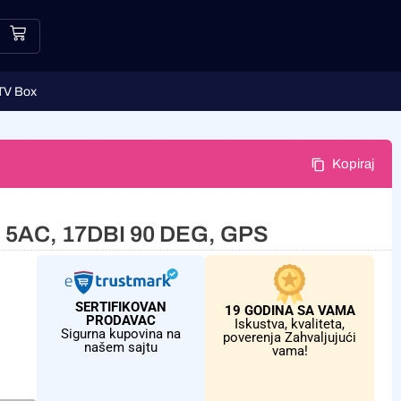
TV Box
Kopiraj
 5AC, 17DBI 90 DEG, GPS
SERTIFIKOVAN
19 GODINA SA VAMA
PRODAVAC
Iskustva, kvaliteta,
Sigurna kupovina na
poverenja Zahvaljujući
našem sajtu
vama!