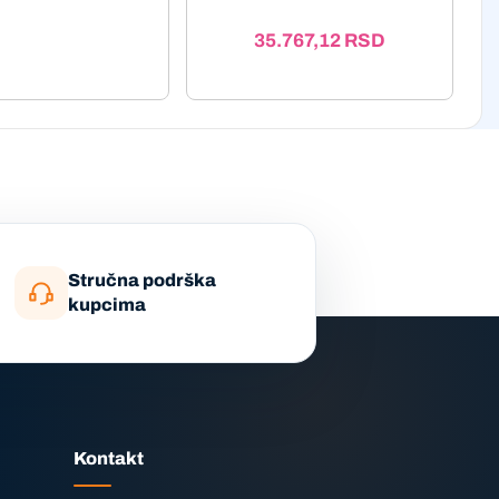
35.767,12
RSD
Stručna podrška
kupcima
Kontakt