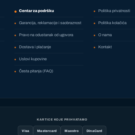
Centar za podršku
Politika privatnosti
Garancija, reklamacije i saobraznost
Politika kolačića
Pravo na odustanak od ugovora
O nama
Dostava i plaćanje
Kontakt
Uslovi kupovine
Česta pitanja (FAQ)
KARTICE KOJE PRIHVATAMO
Visa
Mastercard
Maestro
DinaCard