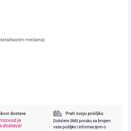
višetačkastim mrežama)
škovi dostave
Prati svoju pošiljku
roizvod je
Dobićete SMS poruku sa brojem
a dostava!
vaše pošiljke i informacijom o