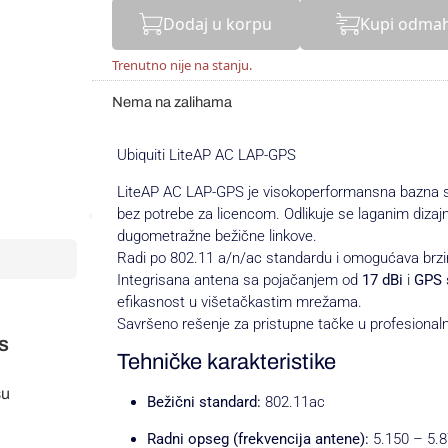
Dodaj u korpu
Kupi odma
Trenutno nije na stanju.
Nema na zalihama
Ubiquiti LiteAP AC LAP-GPS
LiteAP AC LAP-GPS je visokoperformansna bazna s
bez potrebe za licencom. Odlikuje se laganim dizaj
dugometražne bežične linkove.
Radi po 802.11 a/n/ac standardu i omogućava brz
Integrisana antena sa pojačanjem od
17 dBi
i
GPS 
efikasnost u višetačkastim mrežama.
Savršeno rešenje za pristupne tačke u profesiona
PS
Tehničke karakteristike
su
Bežični standard:
802.11ac
Radni opseg (frekvencija antene):
5.150 – 5.