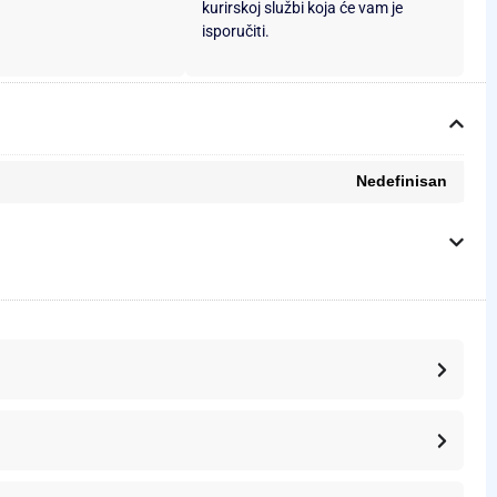
kurirskoj službi koja će vam je
isporučiti.
Nedefinisan