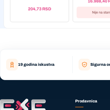
16.988,40
204,73
RSD
Nije na stan
19 godina iskustva
Sigurna o
Prodavnica