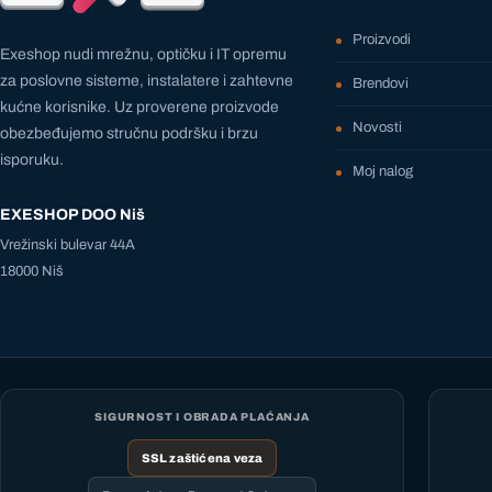
Proizvodi
Exeshop nudi mrežnu, optičku i IT opremu
za poslovne sisteme, instalatere i zahtevne
Brendovi
kućne korisnike. Uz proverene proizvode
Novosti
obezbeđujemo stručnu podršku i brzu
isporuku.
Moj nalog
EXESHOP DOO Niš
Vrežinski bulevar 44A
18000 Niš
SIGURNOST I OBRADA PLAĆANJA
SSL zaštićena veza