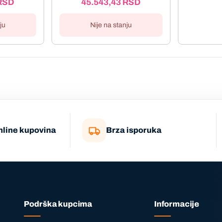
RSD
45.543,43
RSD
ju
Nije na stanju
nline kupovina
Brza isporuka
Podrška kupcima
Informacije