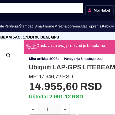
Moj Nalog
te
Periferije
Štampači
Smart home
Mrežna oprema
Alat i oprema
Kablovi
TEBEAM 5AC, 17DBI 90 DEG, GPS
Dostava za ovaj proizvod je besplatna.
Šifra artikla:
UQ081
Kategorija
Uncategorized
Ubiquiti LAP-GPS LITEBEAM
MP:
17.946,72
RSD
14.955,60
RSD
Ušteda:
2.991,12
RSD
−
+