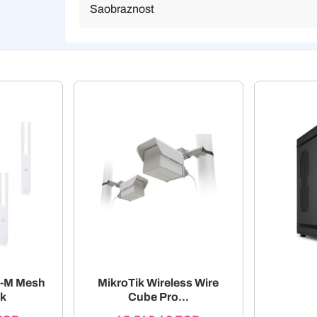
Saobraznost
C-M Mesh
MikroTik Wireless Wire
k
Cube Pro...