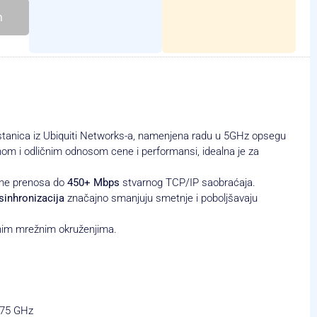
h
tanica iz Ubiquiti Networks-a, namenjena radu u 5GHz opsegu
nom i odličnim odnosom cene i performansi, idealna je za
ine prenosa do
450+ Mbps
stvarnog TCP/IP saobraćaja.
sinhronizacija
značajno smanjuju smetnje i poboljšavaju
lnim mrežnim okruženjima.
875 GHz