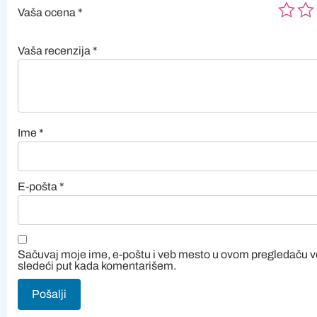
Vaša ocena
*
Vaša recenzija
*
Ime
*
E-pošta
*
Sačuvaj moje ime, e-poštu i veb mesto u ovom pregledaču 
sledeći put kada komentarišem.