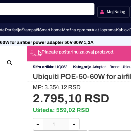
Moj Nalog
te
Periferije
Štampači
Smart home
Mrežna oprema
Alat i oprema
Kablovi
60W for airfiber power adapter 50V 60W 1,2A
Plaćate poštarinu za ovaj proizvod.
Šifra artikla:
UQ063
Kategorija
Adapteri
Brend:
Ubiqui
Ubiquiti POE-50-60W for airf
MP:
3.354,12
RSD
2.795,10
RSD
Ušteda:
559,02
RSD
−
+