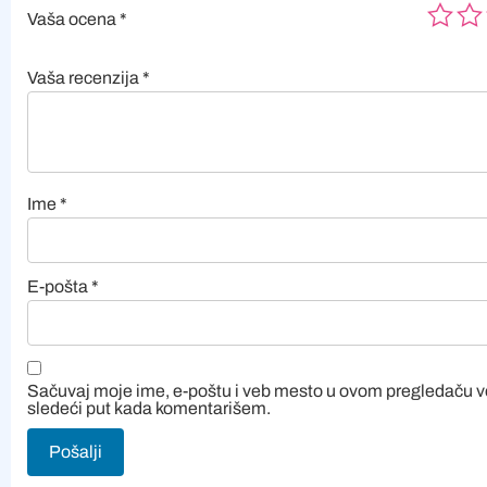
Vaša ocena
*
Vaša recenzija
*
Ime
*
E-pošta
*
Sačuvaj moje ime, e-poštu i veb mesto u ovom pregledaču 
sledeći put kada komentarišem.