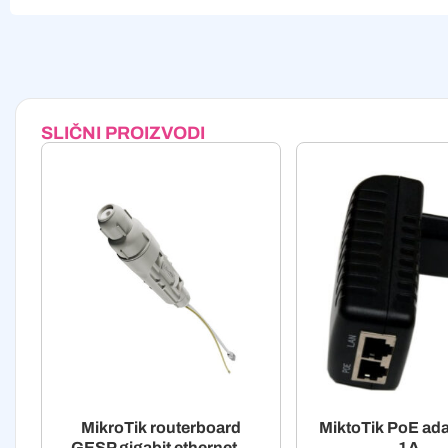
Alternative:
SLIČNI PROIZVODI
MikroTik routerboard
MiktoTik PoE ad
GESP gigabit ethernet...
1A...