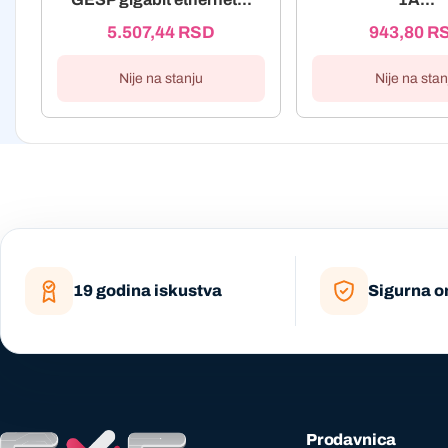
5.507,44
RSD
943,80
R
Nije na stanju
Nije na stan
19 godina iskustva
Sigurna o
Prodavnica