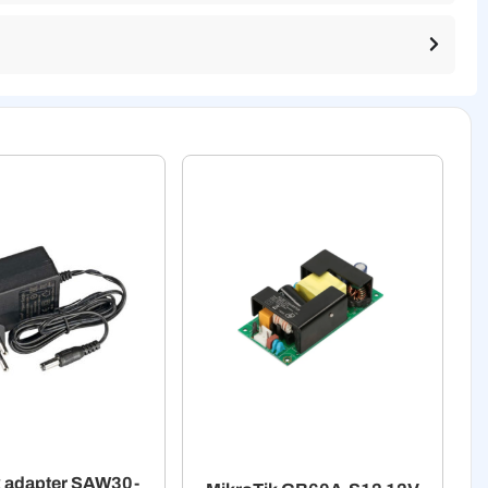
k adapter SAW30-