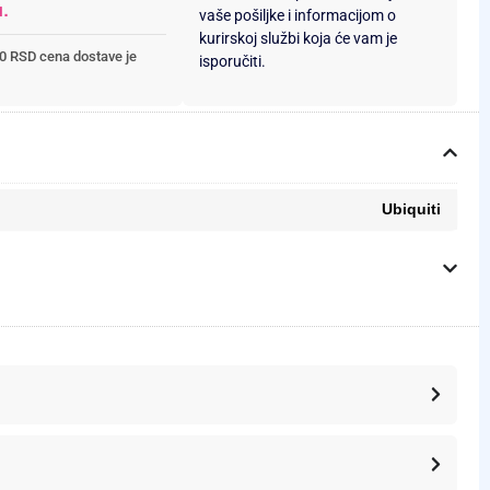
u.
vaše pošiljke i informacijom o
kurirskoj službi koja će vam je
0 RSD cena dostave je
isporučiti.
Ubiquiti