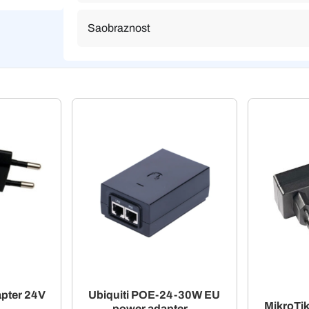
Saobraznost
apter 24V
Ubiquiti POE-24-30W EU
MikroTi
power adapter...