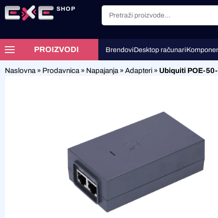
SHOP
PROIZVODI
Brendovi
Desktop računari
Komponen
Naslovna
»
Prodavnica
»
Napajanja
»
Adapteri
»
Ubiquiti POE-50-