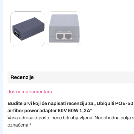
Recenzije
Još nema komentara.
Budite prvi koji će napisati recenziju za „Ubiquiti POE-5
airfiber power adapter 50V 60W 1,2A“
Vaša adresa e-pošte neće biti objavljena.
Neophodna polja 
označena
*