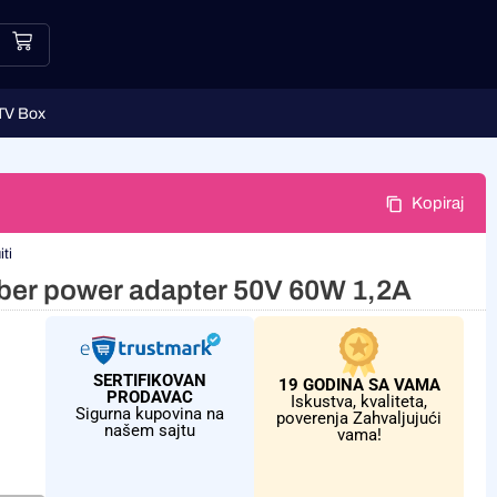
TV Box
Kopiraj
ti
iber power adapter 50V 60W 1,2A
SERTIFIKOVAN
19 GODINA SA VAMA
PRODAVAC
Iskustva, kvaliteta,
Sigurna kupovina na
poverenja Zahvaljujući
našem sajtu
vama!