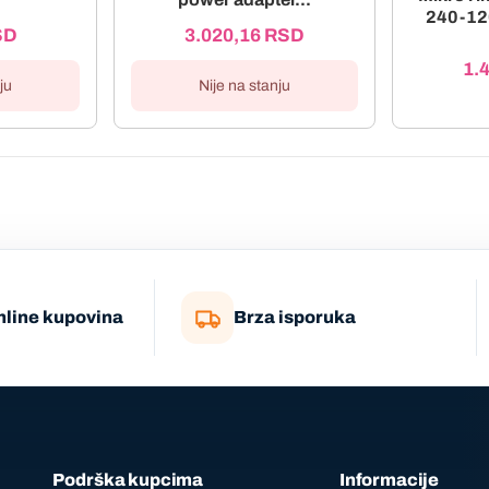
240-12
SD
3.020,16
RSD
1.
ju
Nije na stanju
nline kupovina
Brza isporuka
Podrška kupcima
Informacije