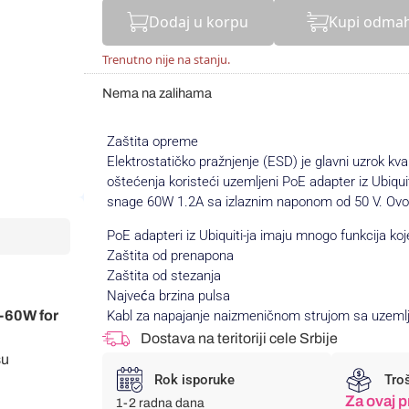
Dodaj u korpu
Kupi odma
Trenutno nije na stanju.
Nema na zalihama
Zaštita opreme
Elektrostatičko pražnjenje (ESD) je glavni uzrok kva
oštećenja koristeći uzemljeni PoE adapter iz Ubi
snage 60W 1.2A sa izlaznim naponom od 50 V. Ovo 
PoE adapteri iz Ubiquiti-ja imaju mnogo funkcija koj
Zaštita od prenapona
Zaštita od stezanja
Najveća brzina pulsa
0-60W for
Kabl za napajanje naizmeničnom strujom sa uzeml
Dostava na teritoriji cele Srbije
su
Rok isporuke
Tro
Za ovaj p
1-2 radna dana