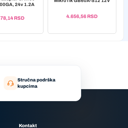
MikroTik GB60A-S12 12V
00GA, 24v 1.2A
4.656,56
RSD
478,14
RSD
Stručna podrška
kupcima
Kontakt