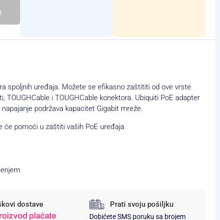
h
ra spoljnih uređaja. Možete se efikasno zaštititi od ove vrste
quiti, TOUGHCable i TOUGHCable konektora. Ubiquiti PoE adapter
napajanje podržava kapacitet Gigabit mreže.
e će pomoći u zaštiti vaših PoE uređaja
jenjem
škovi dostave
Prati svoju pošiljku
roizvod plaćate
Dobićete SMS poruku sa brojem