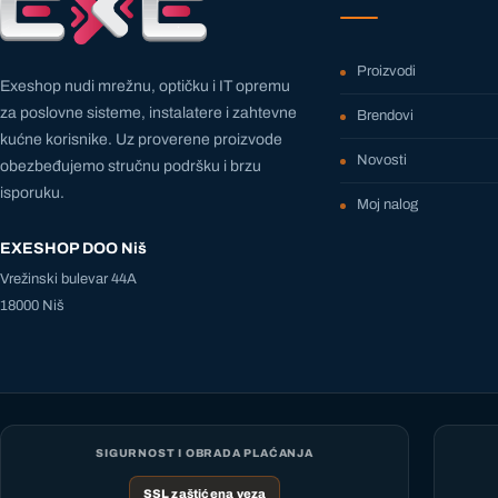
Proizvodi
Exeshop nudi mrežnu, optičku i IT opremu
za poslovne sisteme, instalatere i zahtevne
Brendovi
kućne korisnike. Uz proverene proizvode
Novosti
obezbeđujemo stručnu podršku i brzu
isporuku.
Moj nalog
EXESHOP DOO Niš
Vrežinski bulevar 44A
18000 Niš
SIGURNOST I OBRADA PLAĆANJA
SSL zaštićena veza