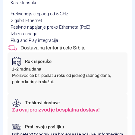
Karakteristike:
Frekvencijski opseg od 5 GHz
Gigabit Ethernet
Pasivno napajanje preko Etherneta (PoE)
Izlazna snaga
Plug and Play integracija
Dostava na teritoriji cele Srbije
Rok isporuke
1-2 radna dana
Proizvod će biti poslat u roku od jednog radnog dana,
putem kurirskih službi.
Troškovi dostave
Za ovaj proizvod je besplatna dostava!
Prati svoju pošiljku
Dobićete SMS poruku sa brojem vaše pošiljke i informacijom