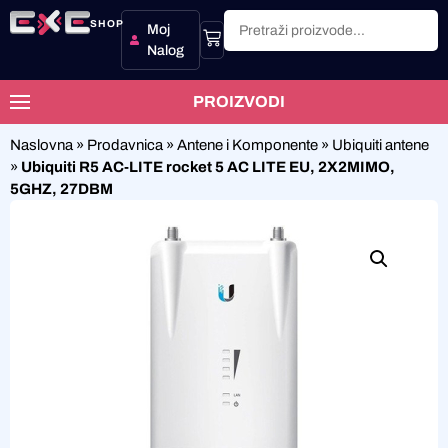
SHOP
Moj
Nalog
PROIZVODI
Naslovna
»
Prodavnica
»
Antene i Komponente
»
Ubiquiti antene
»
Ubiquiti R5 AC-LITE rocket 5 AC LITE EU, 2X2MIMO,
5GHZ, 27DBM