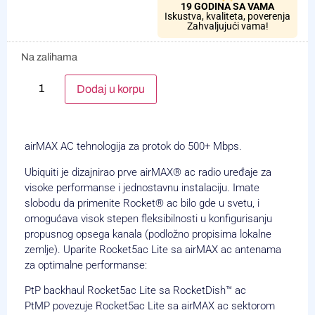
19 GODINA SA VAMA
Iskustva, kvaliteta, poverenja
Zahvaljujući vama!
Na zalihama
Alternative:
Dodaj u korpu
airMAX AC tehnologija za protok do 500+ Mbps.
Ubiquiti je dizajnirao prve airMAX® ac radio uređaje za
visoke performanse i jednostavnu instalaciju. Imate
slobodu da primenite Rocket® ac bilo gde u svetu, i
omogućava visok stepen fleksibilnosti u konfigurisanju
propusnog opsega kanala (podložno propisima lokalne
zemlje). Uparite Rocket5ac Lite sa airMAX ac antenama
za optimalne performanse:
PtP backhaul Rocket5ac Lite sa RocketDish™ ac
PtMP povezuje Rocket5ac Lite sa airMAX ac sektorom