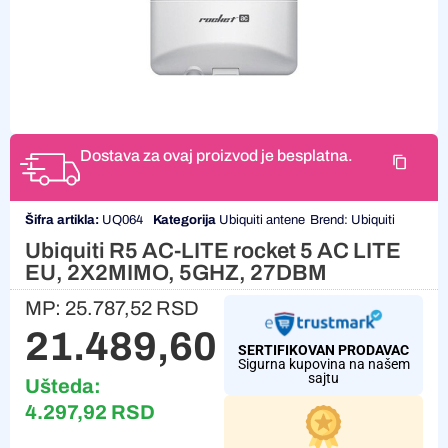
Dostava za ovaj proizvod je besplatna.
Šifra artikla:
UQ064
Kategorija
Ubiquiti antene
Brend:
Ubiquiti
Ubiquiti R5 AC-LITE rocket 5 AC LITE
EU, 2X2MIMO, 5GHZ, 27DBM
MP:
25.787,52
RSD
21.489,60
RSD
SERTIFIKOVAN PRODAVAC
Sigurna kupovina na našem
sajtu
Ušteda:
4.297,92
RSD