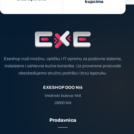
kupcima
Exeshop nudi mrežnu, optičku i IT opremu za poslovne sisteme,
instalatere i zahtevne kućne korisnike. Uz proverene proizvode
obezbeđujemo stručnu podršku i brzu isporuku.
EXESHOP DOO Niš
Vrežinski bulevar 44A
18000 Niš
Prodavnica