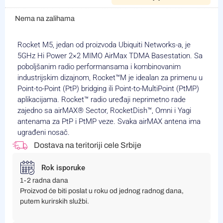
Nema na zalihama
Rocket M5, jedan od proizvoda Ubiquiti Networks-a, je
5GHz Hi Power 2×2 MIMO AirMax TDMA Basestation. Sa
poboljšanim radio performansama i kombinovanim
industrijskim dizajnom, Rocket™M je idealan za primenu u
Point-to-Point (PtP) bridging ili Point-to-MultiPoint (PtMP)
aplikacijama. Rocket™ radio uređaji neprimetno rade
zajedno sa airMAX® Sector, RocketDish™, Omni i Yagi
antenama za PtP i PtMP veze. Svaka airMAX antena ima
ugrađeni nosač.
Dostava na teritoriji cele Srbije
Rok isporuke
1-2 radna dana
Proizvod će biti poslat u roku od jednog radnog dana,
putem kurirskih službi.