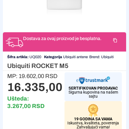
Dostava za ovaj proizvod je besplatna.
Šifra artikla:
UQ020
Kategorija
Ubiquiti antene
Brend:
Ubiquiti
Ubiquiti ROCKET M5
MP:
19.602,00
RSD
16.335,00
RSD
SERTIFIKOVAN PRODAVAC
Sigurna kupovina na našem
sajtu
Ušteda:
3.267,00
RSD
19 GODINA SA VAMA
Iskustva, kvaliteta, poverenja
Zahvaljujući vama!