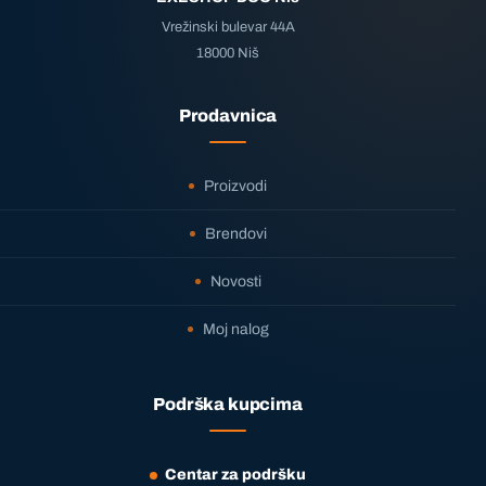
Vrežinski bulevar 44A
18000 Niš
Prodavnica
Proizvodi
Brendovi
Novosti
Moj nalog
Podrška kupcima
Centar za podršku