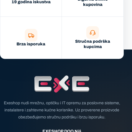
19 godina iskustva
kupovina
Stručna podrška
Brza isporuka
kupcima
Exeshop nudi mrežnu, optičku i IT opremu za poslovne sisteme,
instalatere i zahtevne kućne korisnike. Uz proverene proizvode
obezbeđujemo stručnu podršku i brzu isporuku.
EXESHOP DOO Niš