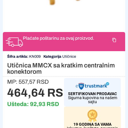
Plaćate poštarinu za ovaj proizvod.
Šifra artikla:
KN009
Kategorija
Utičnice
Utičnica MMCX sa kratkim centralnim
konektorom
MP:
557,57
RSD
464,64
RSD
SERTIFIKOVAN PRODAVAC
Sigurna kupovina na našem
sajtu
Ušteda:
92,93
RSD
19 GODINA SA VAMA