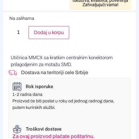
Iskustva, kvaliteta, poverenja
Zahvaljujući vama!
Na zalihama
Alternative:
Dodaj u korpu
Utičnica MMCX sa kratkim centralnim konektorom
prilagodjenim za motažu SMD.
Dostava na teritoriji cele Srbije
Rok isporuke
1-2 radna dana
Proizvod će biti poslat u roku od jednog radnog dana,
putem kurirskih službi.
Troškovi dostave
Za ovaj proizvod plaćate poštarinu.