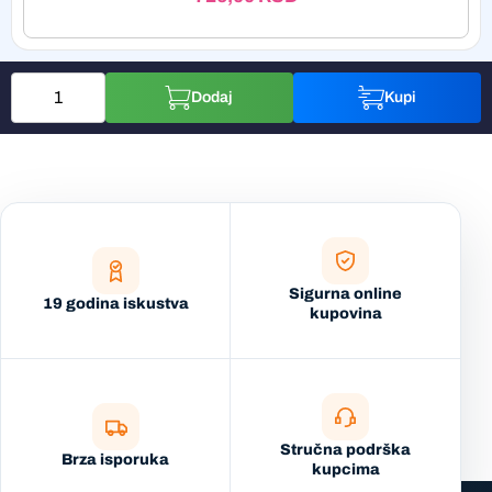
Dodaj
Kupi
Sigurna online
19 godina iskustva
kupovina
Stručna podrška
Brza isporuka
kupcima