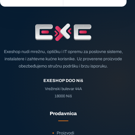
Exeshop nudi mrežnu, optičku i IT opremu za poslovne sisteme,
instalatere i zahtevne kućne korisnike. Uz proverene proizvode
obezbeđujemo stručnu podršku i brzu isporuku.
EXESHOP DOO Niš
Vrežinski bulevar 44A
18000 Niš
Prodavnica
Proizvodi