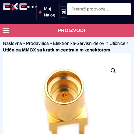
SHOP
Moj
Nalog
PROIZVODI
Naslovna
»
Prodavnica
»
Elektronika-Servisni delovi
»
Utičnice
»
Utičnica MMCX sa kratkim centralnim konektorom