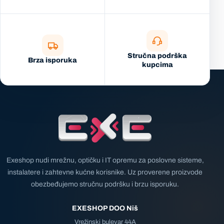
Stručna podrška
Brza isporuka
kupcima
Exeshop nudi mrežnu, optičku i IT opremu za poslovne sisteme,
instalatere i zahtevne kućne korisnike. Uz proverene proizvode
obezbeđujemo stručnu podršku i brzu isporuku.
EXESHOP DOO Niš
Vrežinski bulevar 44A