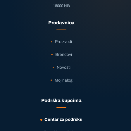
18000 Niš
Prodavnica
Proizvodi
Brendovi
Novosti
Moj nalog
Podrška kupcima
Centar za podršku