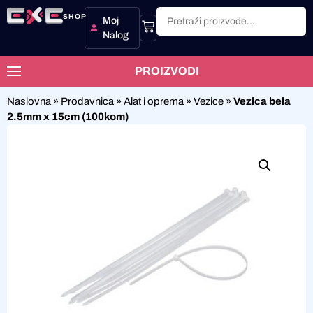
SHOP
Moj
Nalog
PROIZVODI
Naslovna
»
Prodavnica
»
Alat i oprema
»
Vezice
»
Vezica bela
2.5mm x 15cm (100kom)