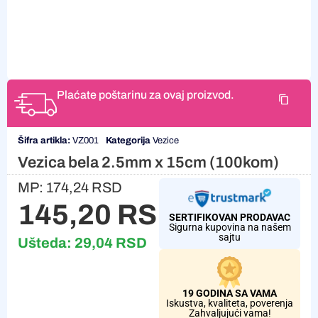
Plaćate poštarinu za ovaj proizvod.
Šifra artikla:
VZ001
Kategorija
Vezice
Vezica bela 2.5mm x 15cm (100kom)
MP:
174,24
RSD
145,20
RSD
SERTIFIKOVAN PRODAVAC
Sigurna kupovina na našem
sajtu
Ušteda:
29,04
RSD
19 GODINA SA VAMA
Iskustva, kvaliteta, poverenja
Zahvaljujući vama!