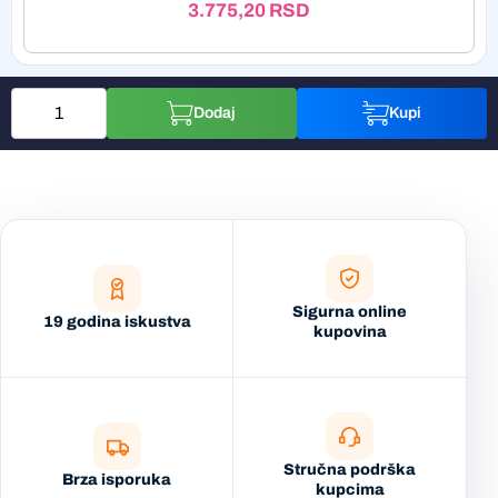
3.775,20
RSD
Dodaj
Kupi
Sigurna online
19 godina iskustva
kupovina
Stručna podrška
Brza isporuka
kupcima