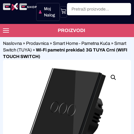
SHOP
Moj
Nalog
PROIZVODI
Naslovna
»
Prodavnica
»
Smart Home - Pametna Kuća
»
Smart
Switch (TUYA)
»
Wi-Fi pametni prekidač 3G TUYA Crni (WIFI
TOUCH SWITCH)