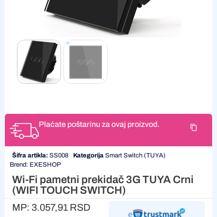
Plaćate poštarinu za ovaj proizvod.
Šifra artikla:
SS008
Kategorija
Smart Switch (TUYA)
Brend:
EXESHOP
Wi-Fi pametni prekidač 3G TUYA Crni
(WIFI TOUCH SWITCH)
MP:
3.057,91
RSD