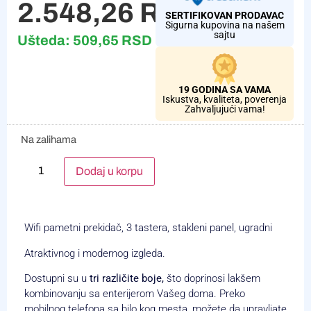
2.548,26
RSD
SERTIFIKOVAN PRODAVAC
Sigurna kupovina na našem
sajtu
Ušteda:
509,65
RSD
19 GODINA SA VAMA
Iskustva, kvaliteta, poverenja
Zahvaljujući vama!
Na zalihama
Alternative:
Dodaj u korpu
Wifi pametni prekidač, 3 tastera, stakleni panel, ugradni
Atraktivnog i modernog izgleda.
Dostupni su u
tri različite boje,
što doprinosi lakšem
kombinovanju sa enterijerom Vašeg doma. Preko
mobilnog telefona sa bilo kog mesta, možete da upravljate