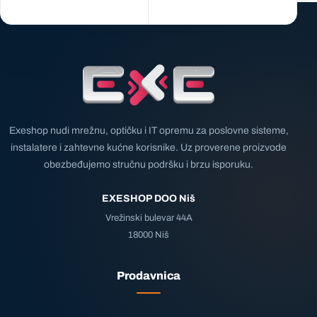
Exeshop nudi mrežnu, optičku i IT opremu za poslovne sisteme,
instalatere i zahtevne kućne korisnike. Uz proverene proizvode
obezbeđujemo stručnu podršku i brzu isporuku.
EXESHOP DOO Niš
Vrežinski bulevar 44A
18000 Niš
Prodavnica