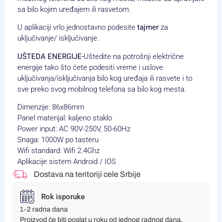
sa bilo kojim uređajem ili rasvetom.
U aplikaciji vrlo jednostavno podesite
tajmer
za
uključivanje/ isključivanje.
UŠTEDA ENERGIJE-
Uštedite na potrošnji električne
energije tako što ćete podesiti vreme i uslove
uključivanja/isključivanja bilo kog uređaja ili rasvete i to
sve preko svog mobilnog telefona sa bilo kog mesta.
Dimenzije: 86x86mm
Panel materijal: kaljeno staklo
Power input: AC 90V-250V, 50-60Hz
Snaga: 1000W po tasteru
Wifi standard: Wifi 2.4Ghz
Aplikacije sistem Android / IOS
Dostava na teritoriji cele Srbije
Rok isporuke
1-2 radna dana
Proizvod će biti poslat u roku od jednog radnog dana,