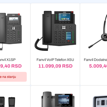
nvil X1SP
Fanvil VoIP Telefon X5U
09,40
RSD
11.099,09
RSD
5.009,
je na stanju