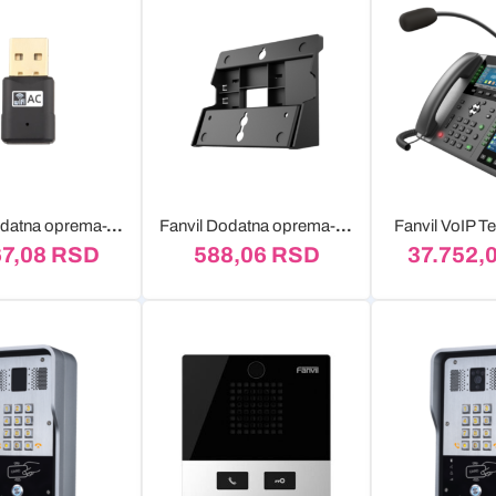
Fanvil Dodatna oprema-WiFi adapter WF20
Fanvil Dodatna oprema-Stalak WB101
Fanvil VoIP T
67,08
RSD
588,06
RSD
37.752,