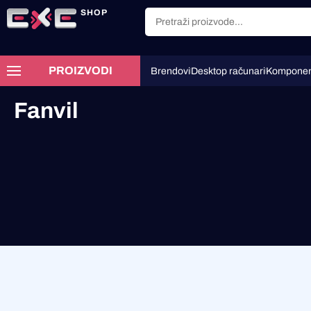
SHOP
PROIZVODI
Brendovi
Desktop računari
Komponen
Fanvil