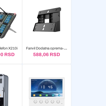
elefon X210i
Fanvil Dodatna oprema-Stalak WB102
00
RSD
588,06
RSD