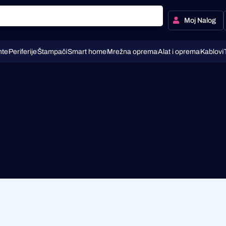
Moj Nalog
te
Periferije
Štampači
Smart home
Mrežna oprema
Alat i oprema
Kablovi