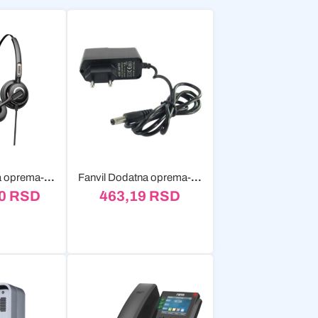
Fanvil Dodatna oprema-Slušalice HT201
Fanvil Dodatna oprema-Adapter 5.0V 0.6A
40
RSD
463,19
RSD