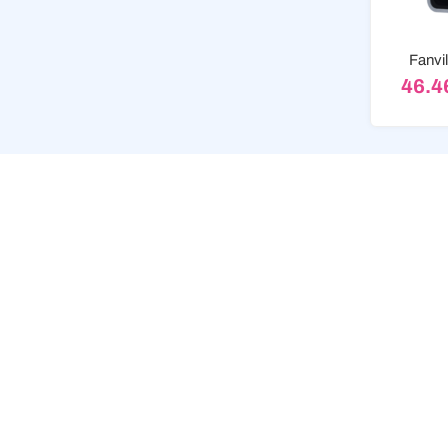
Fanvil
46.4
19 godina iskustva
Sigurna o