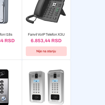
rfon I18s
Fanvil VoIP Telefon X3U
64
RSD
6.853,44
RSD
Nije na stanju