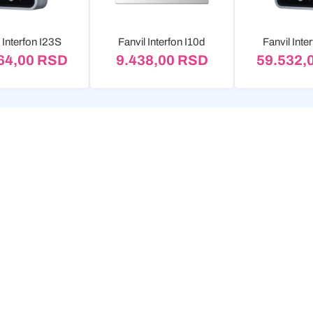
 Interfon I23S
Fanvil Interfon I10d
Fanvil Inte
64,00
RSD
9.438,00
RSD
59.532,
nline kupovina
Brza isporuka