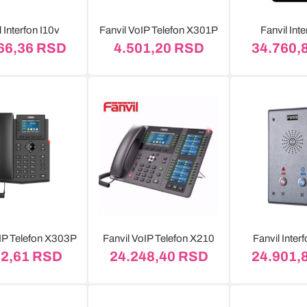
l Interfon I10v
Fanvil VoIP Telefon X301P
Fanvil Inte
66,36
RSD
4.501,20
RSD
34.760,
oIP Telefon X303P
Fanvil VoIP Telefon X210
Fanvil Inter
62,61
RSD
24.248,40
RSD
24.901,