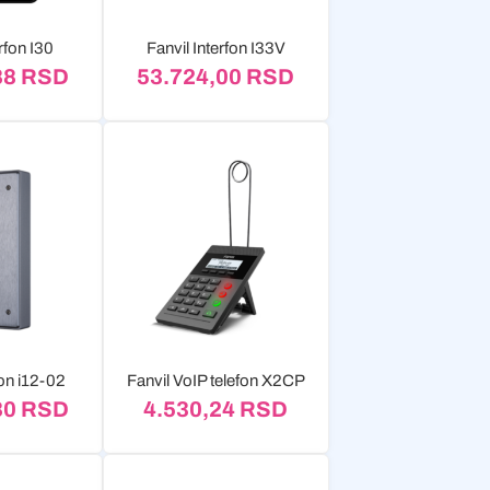
rfon I30
Fanvil Interfon I33V
88
RSD
53.724,00
RSD
fon i12-02
Fanvil VoIP telefon X2CP
80
RSD
4.530,24
RSD