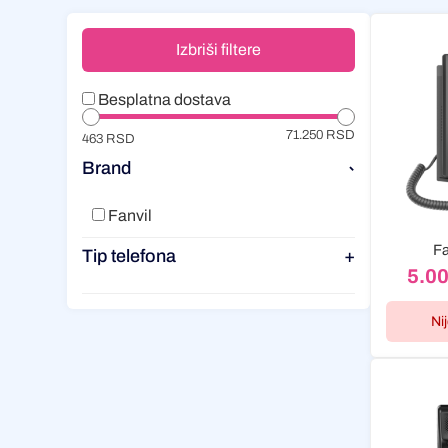
Izbriši filtere
Besplatna dostava
71.250 RSD
463 RSD
Brand
-
Fanvil
Fa
Tip telefona
+
5.0
Ni