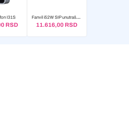
rfon I31S
Fanvil i52W SIP unutrašnja jedinica
00
RSD
11.616,00
RSD
Stručna podrška
kupcima