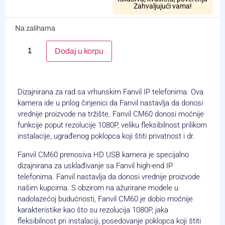
Zahvaljujući vama!
Na zalihama
Alternative:
Dodaj u korpu
Dizajnirana za rad sa vrhunskim Fanvil IP telefonima. Ova
kamera ide u prilog činjenici da Fanvil nastavlja da donosi
vrednije proizvode na tržište. Fanvil CM60 donosi moćnije
funkcije poput rezolucije 1080P, veliku fleksibilnost prilikom
instalacije, ugrađenog poklopca koji štiti privatnost i dr.
Fanvil CM60 prenosiva HD USB kamera je specijalno
dizajnirana za usklađivanje sa Fanvil high-end IP
telefonima. Fanvil nastavlja da donosi vrednije proizvode
našim kupcima. S obzirom na ažurirane modele u
nadolazećoj budućnosti, Fanvil CM60 je dobio moćnije
karakteristike kao što su rezolucija 1080P, jaka
fleksibilnost pri instalaciji, posedovanje poklopca koji štiti