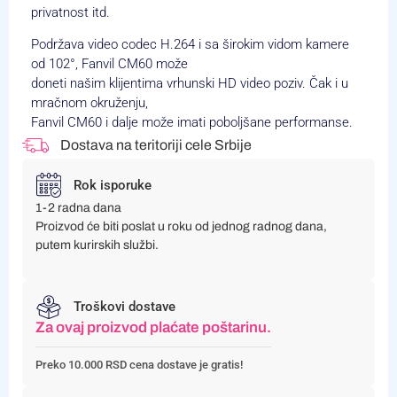
privatnost itd.
Podržava video codec H.264 i sa širokim vidom kamere
od 102°, Fanvil CM60 može
doneti našim klijentima vrhunski HD video poziv. Čak i u
mračnom okruženju,
Fanvil CM60 i dalje može imati poboljšane performanse.
Dostava na teritoriji cele Srbije
Rok isporuke
1-2 radna dana
Proizvod će biti poslat u roku od jednog radnog dana,
putem kurirskih službi.
Troškovi dostave
Za ovaj proizvod plaćate poštarinu.
Preko 10.000 RSD cena dostave je gratis!