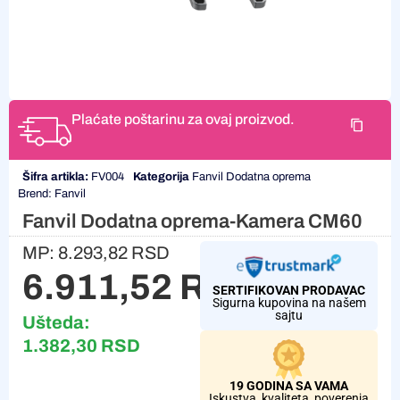
Plaćate poštarinu za ovaj proizvod.
Šifra artikla:
FV004
Kategorija
Fanvil Dodatna oprema
Brend:
Fanvil
Fanvil Dodatna oprema-Kamera CM60
MP:
8.293,82
RSD
6.911,52
RSD
SERTIFIKOVAN PRODAVAC
Sigurna kupovina na našem
sajtu
Ušteda:
1.382,30
RSD
19 GODINA SA VAMA
Iskustva, kvaliteta, poverenja