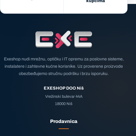
kupcima
Exeshop nudi mrežnu, optičku i IT opremu za poslovne sisteme,
instalatere i zahtevne kućne korisnike. Uz proverene proizvode
obezbeđujemo stručnu podršku i brzu isporuku.
EXESHOP DOO Niš
Vrežinski bulevar 44A
18000 Niš
Prodavnica