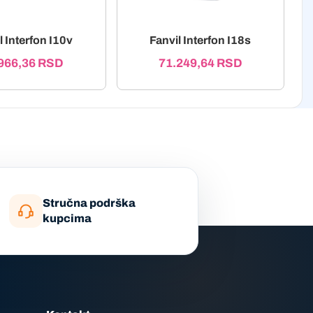
l Interfon I10v
Fanvil Interfon I18s
966,36
RSD
71.249,64
RSD
Stručna podrška
kupcima