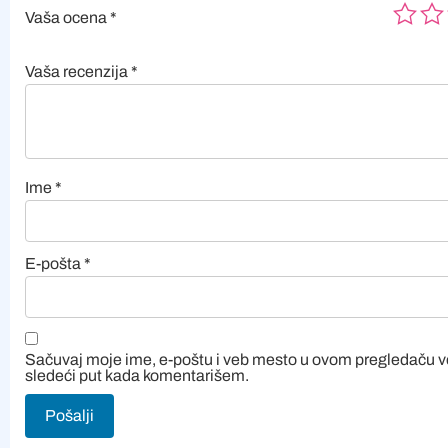
Vaša ocena
*
Vaša recenzija
*
Ime
*
E-pošta
*
Sačuvaj moje ime, e-poštu i veb mesto u ovom pregledaču 
sledeći put kada komentarišem.