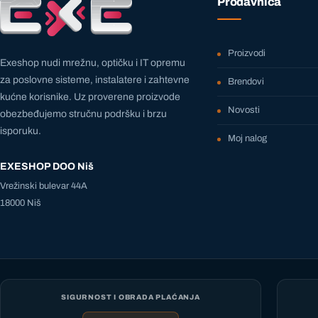
Prodavnica
Proizvodi
Exeshop nudi mrežnu, optičku i IT opremu
za poslovne sisteme, instalatere i zahtevne
Brendovi
kućne korisnike. Uz proverene proizvode
Novosti
obezbeđujemo stručnu podršku i brzu
isporuku.
Moj nalog
EXESHOP DOO Niš
Vrežinski bulevar 44A
18000 Niš
SIGURNOST I OBRADA PLAĆANJA