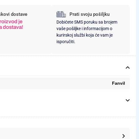
škovi dostave
Prati svoju pošiljku
roizvod je
Dobićete SMS poruku sa brojem
a dostava!
vaše pošiljke i informacijom o
kurirskoj službi koja će vam je
isporučiti.
Fanvil