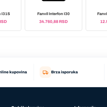
n I31S
Fanvil Interfon I30
Fanvi
RSD
34.760,88
RSD
12.
nline kupovina
Brza isporuka