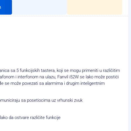
h
anica sa 5 funkcijskih tastera, koji se mogu primeniti u različitim
afonom i interfonom na ulazu, Fanvil i52W se lako može postići
đe se može povezati sa alarmima i drugim inteligentnim
omuniciraju sa posetiocima uz vrhunski zvuk
lako da ostvare različite funkcije