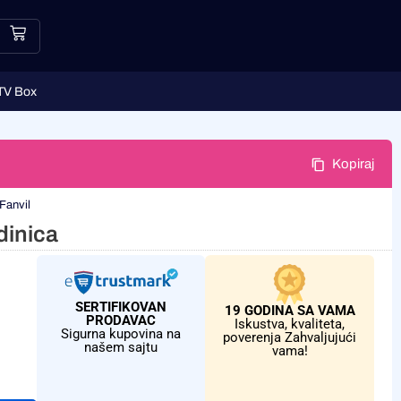
TV Box
Kopiraj
Fanvil
dinica
SERTIFIKOVAN
19 GODINA SA VAMA
PRODAVAC
Iskustva, kvaliteta,
Sigurna kupovina na
poverenja Zahvaljujući
našem sajtu
vama!