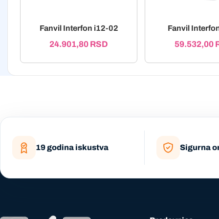
Fanvil Interfon i12-02
Fanvil Interfo
24.901,80
RSD
59.532,00
19 godina iskustva
Sigurna o