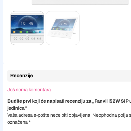
Recenzije
Još nema komentara.
Budite prvi koji će napisati recenziju za „Fanvil i52W SIP
jedinica“
Vaša adresa e-pošte neće biti objavljena.
Neophodna polja 
označena
*