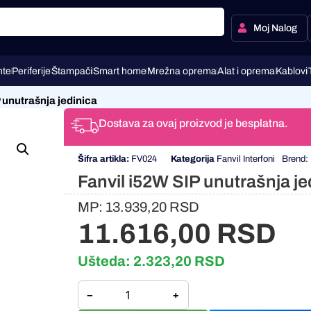
Moj Nalog
te
Periferije
Štampači
Smart home
Mrežna oprema
Alat i oprema
Kablovi
 unutrašnja jedinica
Dostava za ovaj proizvod je besplatna.
Šifra artikla:
FV024
Kategorija
Fanvil Interfoni
Brend:
Fanvil i52W SIP unutrašnja je
MP:
13.939,20
RSD
11.616,00
RSD
Ušteda:
2.323,20
RSD
−
+