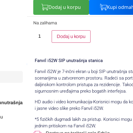
Dodaj u korpu
Kupi odma
Na zalihama
Alternative:
Dodaj u korpu
Fanvil i52W SIP unutrašnja stanica
Fanvil i52W je 7-inčni ekran u boji SIP unutrašnja st
scenarijima u zatvorenom prostoru. Radeći sa port
daljinskom kontrolom pristupa za rezidencije. Tako
sigurnosnim uređajima preko bogatih interfejsa.
HD audio i video komunikacija-Korisnici mogu da k
 unutrašnja
i jasne video slike preko Fanvil i52W.
su
*5 fizičkih dugmadi lakih za pristup. Korisnici mogu 
jednim pritiskom na Fanvil i52W.