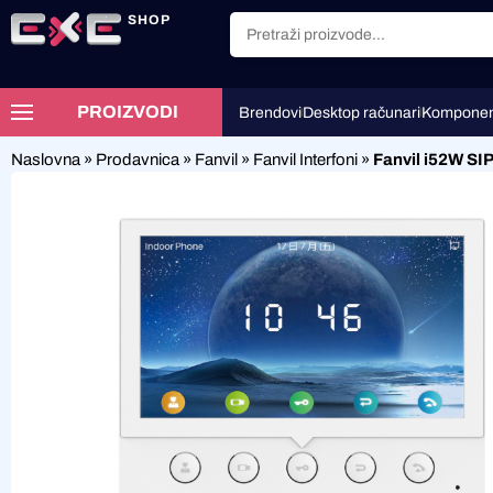
SHOP
PROIZVODI
Brendovi
Desktop računari
Komponen
Naslovna
»
Prodavnica
»
Fanvil
»
Fanvil Interfoni
»
Fanvil i52W SIP