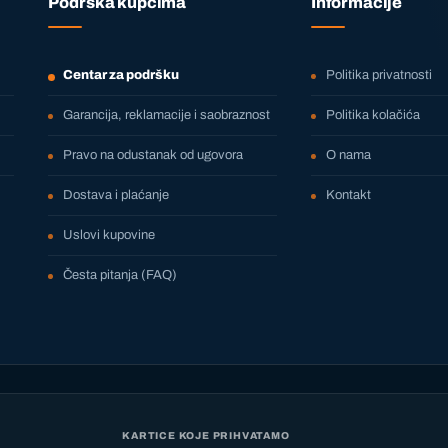
Podrška kupcima
Informacije
Centar za podršku
Politika privatnosti
Garancija, reklamacije i saobraznost
Politika kolačića
Pravo na odustanak od ugovora
O nama
Dostava i plaćanje
Kontakt
Uslovi kupovine
Česta pitanja (FAQ)
KARTICE KOJE PRIHVATAMO