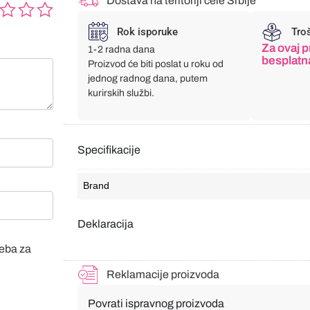
Dostava na teritoriji cele Srbije
Rok isporuke
Tro
Za ovaj p
1-2 radna dana
besplatn
Proizvod će biti poslat u roku od
jednog radnog dana, putem
kurirskih službi.
Specifikacije
Brand
Deklaracija
veba za
Reklamacije proizvoda
Povrati ispravnog proizvoda