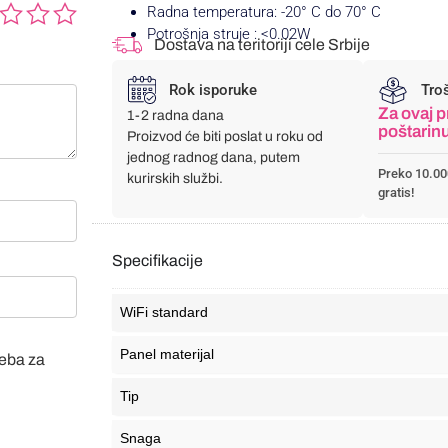
Radna temperatura: -20° C do 70° C
Potrošnja struje : <0.02W
Dostava na teritoriji cele Srbije
Rok isporuke
Tro
Za ovaj p
1-2 radna dana
poštarin
Proizvod će biti poslat u roku od
jednog radnog dana, putem
Preko 10.00
kurirskih službi.
gratis!
Specifikacije
WiFi standard
Panel materijal
veba za
Tip
Snaga