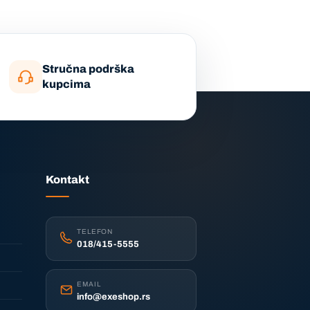
Stručna podrška
kupcima
Kontakt
TELEFON
018/415-5555
EMAIL
info@exeshop.rs