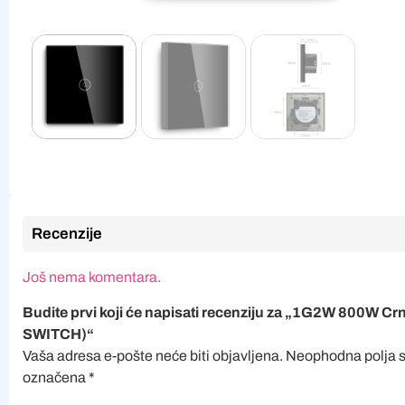
Recenzije
Još nema komentara.
Budite prvi koji će napisati recenziju za „1G2W 800W C
SWITCH)“
Vaša adresa e-pošte neće biti objavljena.
Neophodna polja 
označena
*