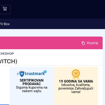
TV Box
Kopiraj
EXESHOP
WITCH)
SERTIFIKOVAN
19 GODINA SA VAMA
PRODAVAC
Iskustva, kvaliteta,
Sigurna kupovina na
poverenja Zahvaljujući
našem sajtu
vama!