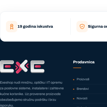
19 godina iskustva
Sigurna o
Prodavnica
Proizvodi
Exeshop nudi mrežnu, optičku i IT opremu
za poslovne sisteme, instalatere i zahtevne
Brendovi
kućne korisnike. Uz proverene proizvode
Novosti
obezbeđujemo stručnu podršku i brzu
isporuku.