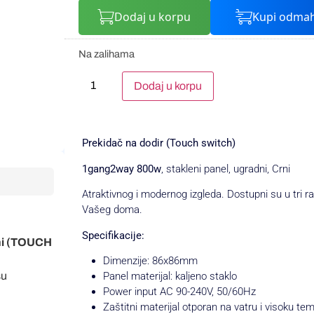
Dodaj u korpu
Kupi odma
Na zalihama
Alternative:
Dodaj u korpu
Prekidač na dodir (Touch switch)
1gang2way 800w
, stakleni panel, ugradni, Crni
Atraktivnog i modernog izgleda. Dostupni su u tri r
Vašeg doma.
Specifikacije:
rni (TOUCH
Dimenzije: 86x86mm
su
Panel materijal: kaljeno staklo
Power input AC 90-240V, 50/60Hz
Zaštitni materijal otporan na vatru i visoku te