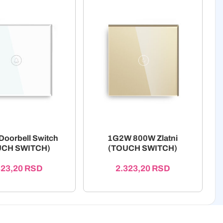
Doorbell Switch
1G2W 800W Zlatni
UCH SWITCH)
(TOUCH SWITCH)
323,20
RSD
2.323,20
RSD