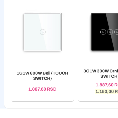
3G1W 300W Crn
1G1W 800W Beli (TOUCH
SWITCH
SWITCH)
1.887,60
R
1.887,60
RSD
1.150,00
R