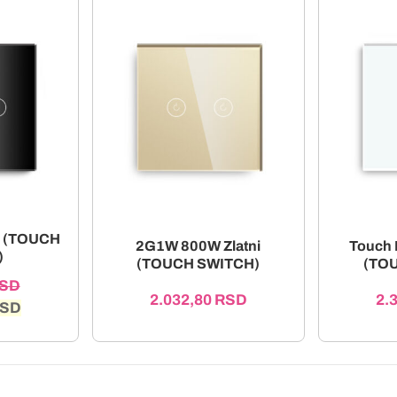
i (TOUCH
2G1W 800W Zlatni
Touch 
)
(TOUCH SWITCH)
(TO
SD
2.032,80
RSD
2.
SD