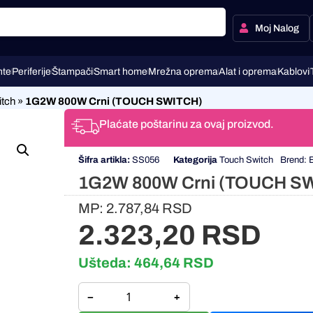
Moj Nalog
te
Periferije
Štampači
Smart home
Mrežna oprema
Alat i oprema
Kablovi
tch
»
1G2W 800W Crni (TOUCH SWITCH)
Plaćate poštarinu za ovaj proizvod.
Šifra artikla:
SS056
Kategorija
Touch Switch
Brend:
1G2W 800W Crni (TOUCH S
MP:
2.787,84
RSD
2.323,20
RSD
Ušteda:
464,64
RSD
−
+