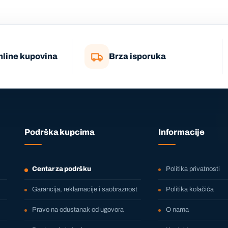
nline kupovina
Brza isporuka
Podrška kupcima
Informacije
Centar za podršku
Politika privatnosti
Garancija, reklamacije i saobraznost
Politika kolačića
Pravo na odustanak od ugovora
O nama