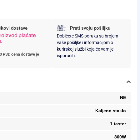
škovi dostave
Prati svoju pošiljku
roizvod plaćate
Dobićete SMS poruku sa brojem
u.
vaše pošiljke i informacijom o
kurirskoj službi koja će vam je
0 RSD cena dostave je
isporučiti.
NE
Kaljeno staklo
1 taster
800W