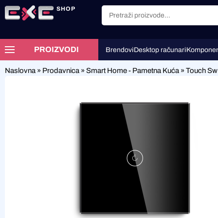
SHOP
PROIZVODI
Brendovi
Desktop računari
Komponen
Naslovna
»
Prodavnica
»
Smart Home - Pametna Kuća
»
Touch Swi