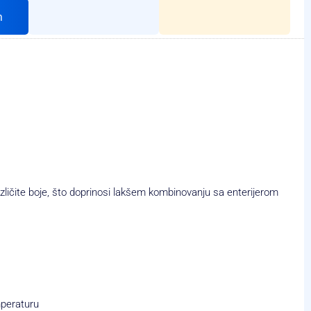
h
azličite boje, što doprinosi lakšem kombinovanju sa enterijerom
mperaturu