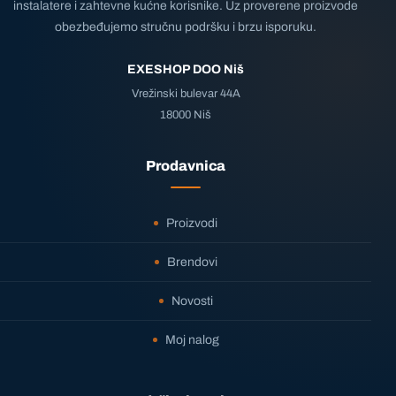
instalatere i zahtevne kućne korisnike. Uz proverene proizvode
obezbeđujemo stručnu podršku i brzu isporuku.
EXESHOP DOO Niš
Vrežinski bulevar 44A
18000 Niš
Prodavnica
Proizvodi
Brendovi
Novosti
Moj nalog