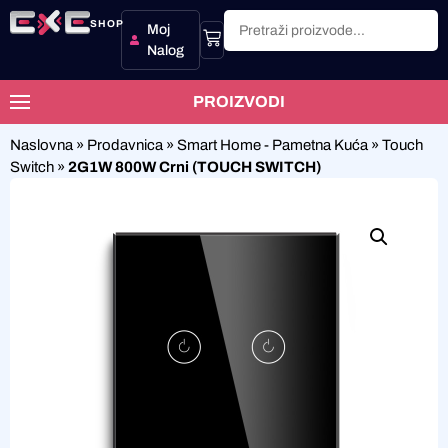
SHOP
Moj
Nalog
PROIZVODI
Naslovna
»
Prodavnica
»
Smart Home - Pametna Kuća
»
Touch
Switch
»
2G1W 800W Crni (TOUCH SWITCH)