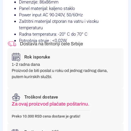
Dimenzije: 86x86mm
Panel materijal: kaljeno staklo
Power input AC 90-240V, 50/60Hz
Zaštitni materijal otporan na vatru i visoku
temperaturu
Radna temperatura: -20° C do 70° C
Potrošnja struje : <0.02W
Dostava na teritoriji cele Srbije
Rok isporuke
1-2 radna dana
Proizvod će biti poslat u roku od jednog radnog dana,
putem kurirskih službi.
Troškovi dostave
Za ovaj proizvod plaćate poštarinu.
Preko 10.000 RSD cena dostave je gratis!