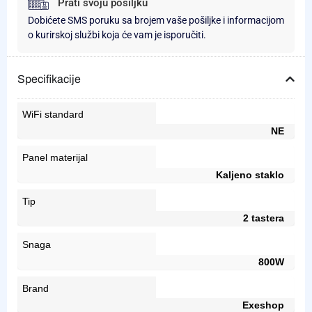
Prati svoju pošiljku
Dobićete SMS poruku sa brojem vaše pošiljke i informacijom
o kurirskoj službi koja će vam je isporučiti.
Specifikacije
WiFi standard
NE
Panel materijal
Kaljeno staklo
Tip
2 tastera
Snaga
800W
Brand
Exeshop