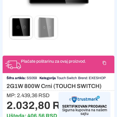
Plaćate poštarinu za ovaj proizvod.
Šifra artikla:
SS059
Kategorija
Touch Switch
Brend:
EXESHOP
2G1W 800W Crni (TOUCH SWITCH)
MP:
2.439,36
RSD
2.032,80
RSD
SERTIFIKOVAN PRODAVAC
Sigurna kupovina na našem
sajtu
Ušteda:
406,56
RSD