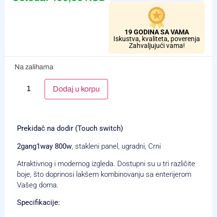
19 GODINA SA VAMA
Iskustva, kvaliteta, poverenja
Zahvaljujući vama!
Na zalihama
Alternative:
Dodaj u korpu
Prekidač na dodir (Touch switch)
2gang1way 800w
, stakleni panel, ugradni, Crni
Atraktivnog i modernog izgleda. Dostupni su u tri različite
boje, što doprinosi lakšem kombinovanju sa enterijerom
Vašeg doma.
Specifikacije: