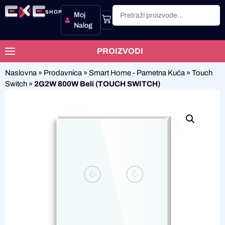
SHOP
Moj
Nalog
PROIZVODI
Naslovna
»
Prodavnica
»
Smart Home - Pametna Kuća
»
Touch
Switch
»
2G2W 800W Beli (TOUCH SWITCH)