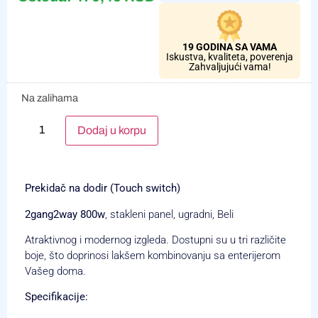
19 GODINA SA VAMA
Iskustva, kvaliteta, poverenja
Zahvaljujući vama!
Na zalihama
Alternative:
Dodaj u korpu
Prekidač na dodir (Touch switch)
2gang2way 800w
, stakleni panel, ugradni, Beli
Atraktivnog i modernog izgleda. Dostupni su u tri različite
boje, što doprinosi lakšem kombinovanju sa enterijerom
Vašeg doma.
Specifikacije: