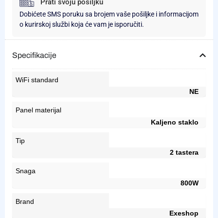
Prati svoju pošiljku
Dobićete SMS poruku sa brojem vaše pošiljke i informacijom
o kurirskoj službi koja će vam je isporučiti.
Specifikacije
WiFi standard
NE
Panel materijal
Kaljeno staklo
Tip
2 tastera
Snaga
800W
Brand
Exeshop