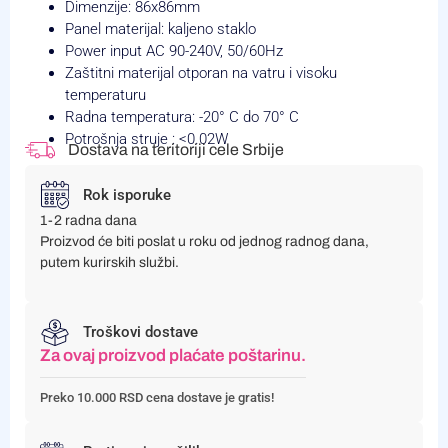
Dimenzije: 86x86mm
Panel materijal: kaljeno staklo
Power input AC 90-240V, 50/60Hz
Zaštitni materijal otporan na vatru i visoku
temperaturu
Radna temperatura: -20° C do 70° C
Potrošnja struje : <0.02W
Dostava na teritoriji cele Srbije
Rok isporuke
1-2 radna dana
Proizvod će biti poslat u roku od jednog radnog dana,
putem kurirskih službi.
Troškovi dostave
Za ovaj proizvod plaćate poštarinu.
Preko 10.000 RSD cena dostave je gratis!