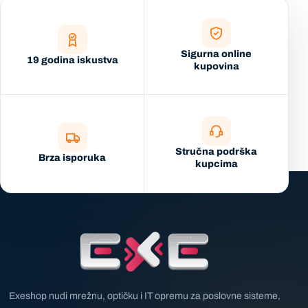
Sigurna online
19 godina iskustva
kupovina
Stručna podrška
Brza isporuka
kupcima
Exeshop nudi mrežnu, optičku i IT opremu za poslovne sisteme,