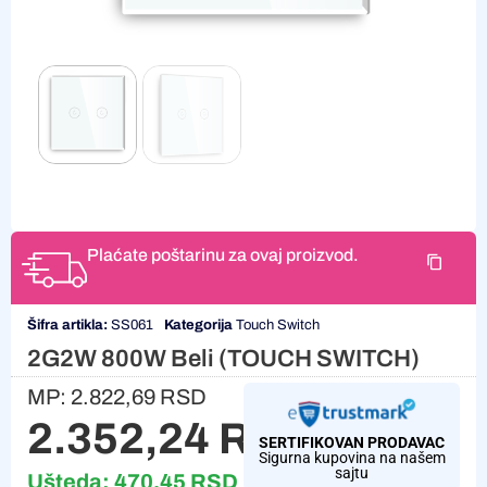
Plaćate poštarinu za ovaj proizvod.
Šifra artikla:
SS061
Kategorija
Touch Switch
2G2W 800W Beli (TOUCH SWITCH)
MP:
2.822,69
RSD
2.352,24
RSD
SERTIFIKOVAN PRODAVAC
Sigurna kupovina na našem
sajtu
Ušteda:
470,45
RSD