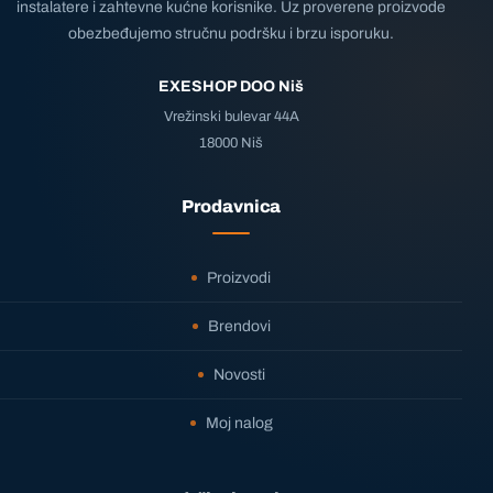
instalatere i zahtevne kućne korisnike. Uz proverene proizvode
obezbeđujemo stručnu podršku i brzu isporuku.
EXESHOP DOO Niš
Vrežinski bulevar 44A
18000 Niš
Prodavnica
Proizvodi
Brendovi
Novosti
Moj nalog