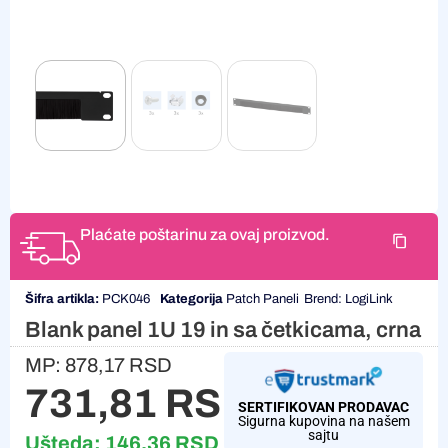
Plaćate poštarinu za ovaj proizvod.
Šifra artikla:
PCK046
Kategorija
Patch Paneli
Brend:
LogiLink
Blank panel 1U 19 in sa četkicama, crna
MP:
878,17
RSD
731,81
RSD
SERTIFIKOVAN PRODAVAC
Sigurna kupovina na našem
sajtu
Ušteda:
146,36
RSD