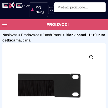
SHOP
Moj
Nalog
PROIZVODI
Naslovna
»
Prodavnica
»
Patch Paneli
»
Blank panel 1U 19 in sa
četkicama, crna