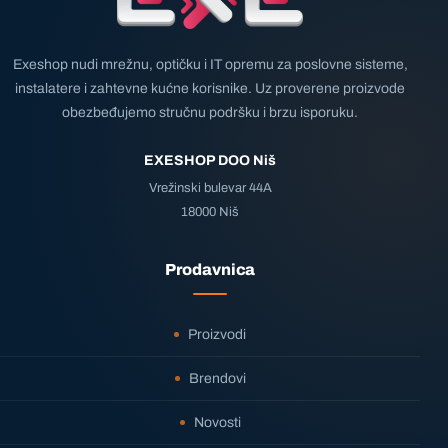
Exeshop nudi mrežnu, optičku i IT opremu za poslovne sisteme,
instalatere i zahtevne kućne korisnike. Uz proverene proizvode
obezbeđujemo stručnu podršku i brzu isporuku.
EXESHOP DOO Niš
Vrežinski bulevar 44A
18000 Niš
Prodavnica
Proizvodi
Brendovi
Novosti