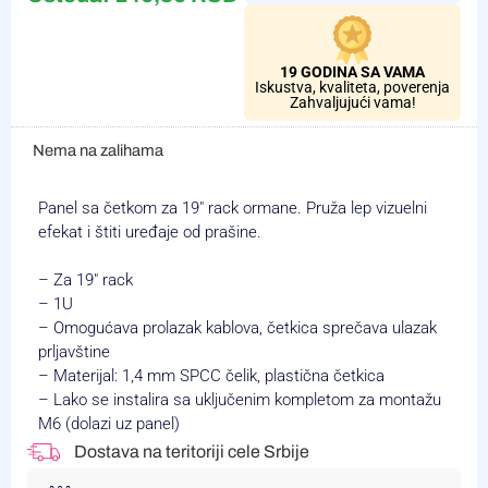
19 GODINA SA VAMA
Iskustva, kvaliteta, poverenja
Zahvaljujući vama!
Nema na zalihama
Panel sa četkom za 19″ rack ormane. Pruža lep vizuelni
efekat i štiti uređaje od prašine.
– Za 19″ rack
– 1U
– Omogućava prolazak kablova, četkica sprečava ulazak
prljavštine
– Materijal: 1,4 mm SPCC čelik, plastična četkica
– Lako se instalira sa uključenim kompletom za montažu
M6 (dolazi uz panel)
Dostava na teritoriji cele Srbije