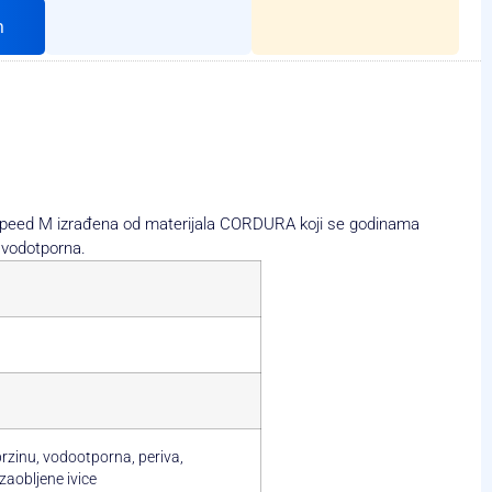
h
a Speed M izrađena od materijala CORDURA koji se godinama
e vodotporna.
rzinu, vodootporna, periva,
zaobljene ivice