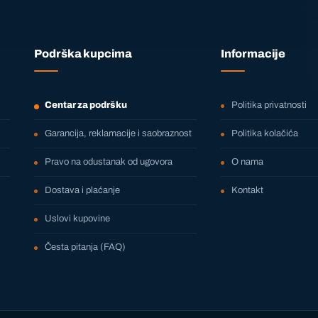
Podrška kupcima
Informacije
Centar za podršku
Politika privatnosti
Garancija, reklamacije i saobraznost
Politika kolačića
Pravo na odustanak od ugovora
O nama
Dostava i plaćanje
Kontakt
Uslovi kupovine
Česta pitanja (FAQ)