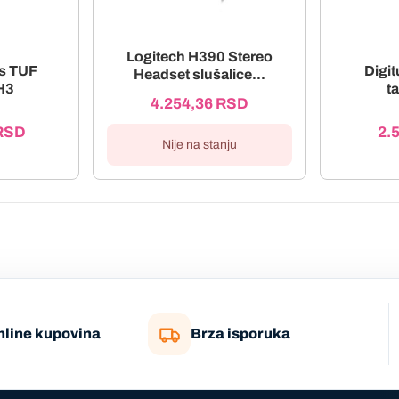
Logitech H390 Stereo
us TUF
Digi
Headset slušalice...
H3
ta
4.254,36
RSD
RSD
2.
Nije na stanju
nline kupovina
Brza isporuka