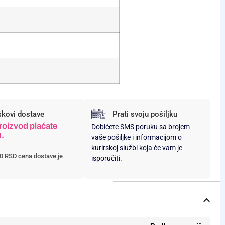
škovi dostave
Prati svoju pošiljku
roizvod plaćate
Dobićete SMS poruku sa brojem
u.
vaše pošiljke i informacijom o
kurirskoj službi koja će vam je
0 RSD cena dostave je
isporučiti.