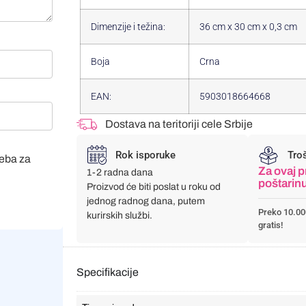
Dimenzije i težina:
36 cm x 30 cm x 0,3 cm
Boja
Crna
EAN:
5903018664668
Dostava na teritoriji cele Srbije
Rok isporuke
Tro
veba za
Za ovaj p
1-2 radna dana
poštarin
Proizvod će biti poslat u roku od
jednog radnog dana, putem
Preko 10.00
kurirskih službi.
gratis!
Specifikacije