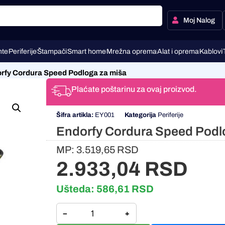
Moj Nalog
te
Periferije
Štampači
Smart home
Mrežna oprema
Alat i oprema
Kablovi
rfy Cordura Speed Podloga za miša
Plaćate poštarinu za ovaj proizvod.
Šifra artikla:
EY001
Kategorija
Periferije
Endorfy Cordura Speed Podl
MP:
3.519,65
RSD
2.933,04
RSD
Ušteda:
586,61
RSD
−
+