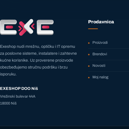
Prodavnica
Proizvodi
Exeshop nudi mrežnu, optičku i IT opremu
za poslovne sisteme, instalatere i zahtevne
Brendovi
kućne korisnike. Uz proverene proizvode
Novosti
obezbeđujemo stručnu podršku i brzu
isporuku.
Moj nalog
EXESHOP DOO Niš
Vrežinski bulevar 44A
18000 Niš