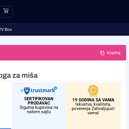
TV Box
Kopiraj
oga za miša
SERTIFIKOVAN
19 GODINA SA VAMA
PRODAVAC
Iskustva, kvaliteta,
Sigurna kupovina na
poverenja Zahvaljujući
našem sajtu
vama!