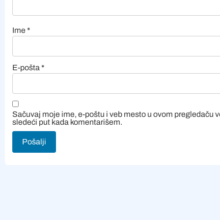
Ime
*
E-pošta
*
Sačuvaj moje ime, e-poštu i veb mesto u ovom pregledaču 
sledeći put kada komentarišem.
Alternative: