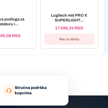
Logitech miš PRO X
tus podloga za
SUPERLIGHT...
staturu i...
17.598,24
RSD
599,08
RSD
Nije na stanju
Stručna podrška
kupcima