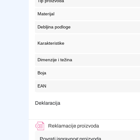
Tip proizvoda
Materijal
Debljina podloge
Karakteristike
Dimenzije i težina
Boja
EAN
Deklaracija
Reklamacije proizvoda
Povrati ispravnog proizvoda