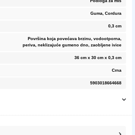
Podloga za miš
Guma, Cordura
0,3 cm
Površina koja povećava brzinu, vodootporna,
periva, neklizajuće gumeno dno, zaobljene ivice
36 cm x 30 cm x 0,3 cm
Crna
5903018664668