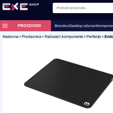
SHOP
PROIZVODI
Brendovi
Desktop računari
Komponen
Naslovna
»
Prodavnica
»
Računari i komponente
»
Periferije
»
Endo