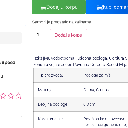
Dodaj u korpu
Kupi odma
Samo 2 je preostalo na zalihama
Alternative:
Dodaj u korpu
Izdržljiva, vodootporna i udobna podloga. Cordur
ra Speed
koristi u vojnoj odeći. Površina Cordura Speed M j
Tip proizvoda:
Podloga za miš
su
Materijal
Guma, Cordura
Debljina podloge
0,3 cm
Karakteristike
Površina koja povećava b
neklizajuće gumeno dno, 