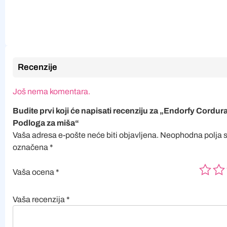
Recenzije
Još nema komentara.
Budite prvi koji će napisati recenziju za „Endorfy Cordu
Podloga za miša“
Vaša adresa e-pošte neće biti objavljena.
Neophodna polja 
označena
*
Vaša ocena
*
Vaša recenzija
*