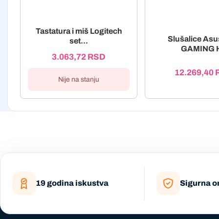
Tastatura i miš Logitech
Slušalice As
set...
GAMING 
3.063,72
RSD
12.269,40
Nije na stanju
19 godina iskustva
Sigurna o