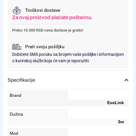
Troškovi dostave
Za ovaj proizvod plaćate poštarinu.
Preko 10.000 RSD cena dostave je gratis!
Prati svoju pošiljku
Dobićete SMS poruku sa brojem vaše pošiljke i informacijom
o kurirskoj službi koja će vam je isporučiti.
Specifikacije
Brand
ExeLink
Dužina
3m
Mod