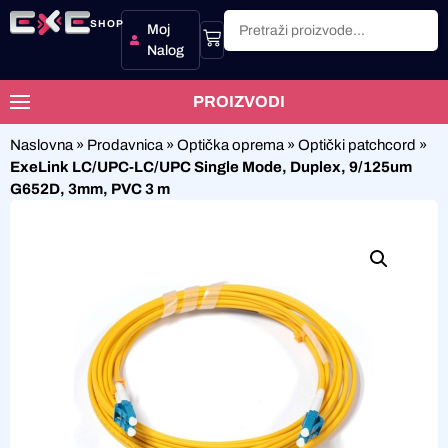
SHOP
Moj
Nalog
PROIZVODI
Naslovna
»
Prodavnica
»
Optička oprema
»
Optički patchcord
»
ExeLink LC/UPC-LC/UPC Single Mode, Duplex, 9/125um
G652D, 3mm, PVC 3 m