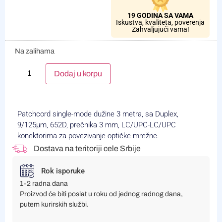
19 GODINA SA VAMA
Iskustva, kvaliteta, poverenja
Zahvaljujući vama!
Na zalihama
Alternative:
Dodaj u korpu
Patchcord single-mode dužine 3 metra, sa Duplex,
9/125µm, 652D, prečnika 3 mm, LC/UPC-LC/UPC
konektorima za povezivanje optičke mrežne.
Dostava na teritoriji cele Srbije
Rok isporuke
1-2 radna dana
Proizvod će biti poslat u roku od jednog radnog dana,
putem kurirskih službi.