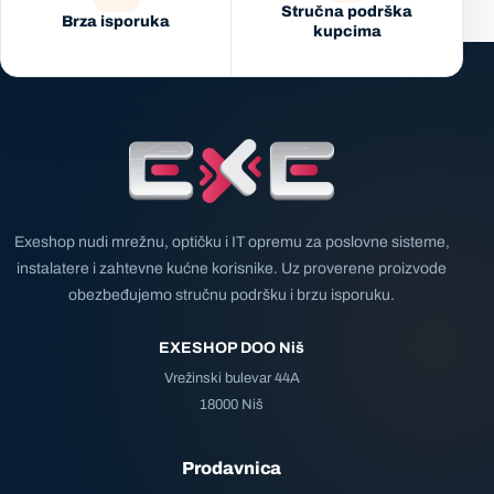
Stručna podrška
Brza isporuka
kupcima
Exeshop nudi mrežnu, optičku i IT opremu za poslovne sisteme,
instalatere i zahtevne kućne korisnike. Uz proverene proizvode
obezbeđujemo stručnu podršku i brzu isporuku.
EXESHOP DOO Niš
Vrežinski bulevar 44A
18000 Niš
Prodavnica