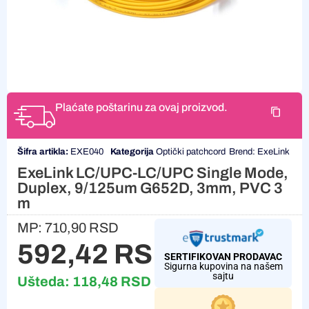
Plaćate poštarinu za ovaj proizvod.
Šifra artikla:
EXE040
Kategorija
Optički patchcord
Brend:
ExeLink
ExeLink LC/UPC-LC/UPC Single Mode,
Duplex, 9/125um G652D, 3mm, PVC 3
m
MP:
710,90
RSD
592,42
RSD
SERTIFIKOVAN PRODAVAC
Sigurna kupovina na našem
sajtu
Ušteda:
118,48
RSD