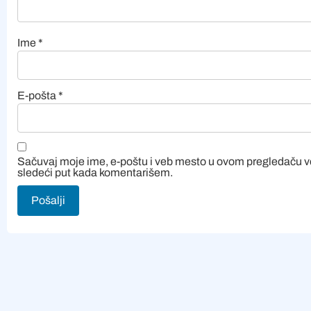
Ime
*
E-pošta
*
Sačuvaj moje ime, e-poštu i veb mesto u ovom pregledaču 
sledeći put kada komentarišem.
Alternative: