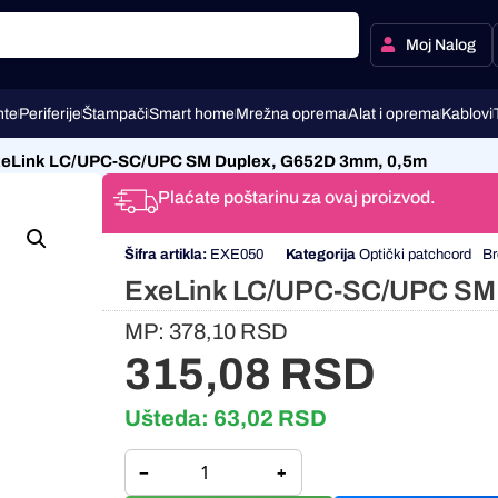
Moj Nalog
te
Periferije
Štampači
Smart home
Mrežna oprema
Alat i oprema
Kablovi
eLink LC/UPC-SC/UPC SM Duplex, G652D 3mm, 0,5m
Plaćate poštarinu za ovaj proizvod.
Šifra artikla:
EXE050
Kategorija
Optički patchcord
Br
ExeLink LC/UPC-SC/UPC SM
MP:
378,10
RSD
315,08
RSD
Ušteda:
63,02
RSD
−
+