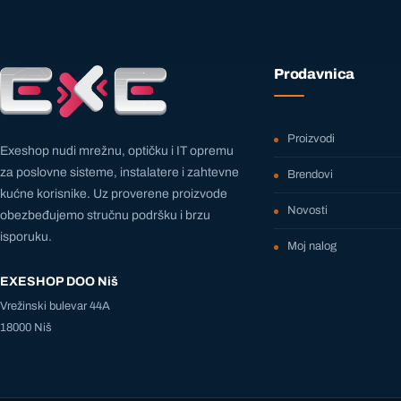
Prodavnica
Proizvodi
Exeshop nudi mrežnu, optičku i IT opremu
za poslovne sisteme, instalatere i zahtevne
Brendovi
kućne korisnike. Uz proverene proizvode
Novosti
obezbeđujemo stručnu podršku i brzu
isporuku.
Moj nalog
EXESHOP DOO Niš
Vrežinski bulevar 44A
18000 Niš