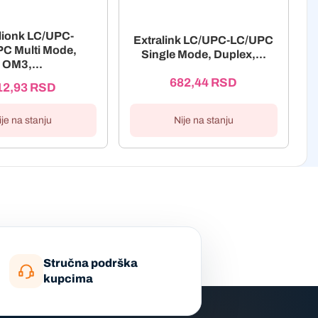
lionk LC/UPC-
Extralink LC/UPC-LC/UPC
C Multi Mode,
Single Mode, Duplex,...
OM3,...
682,44
RSD
12,93
RSD
Nije na stanju
ije na stanju
Stručna podrška
kupcima