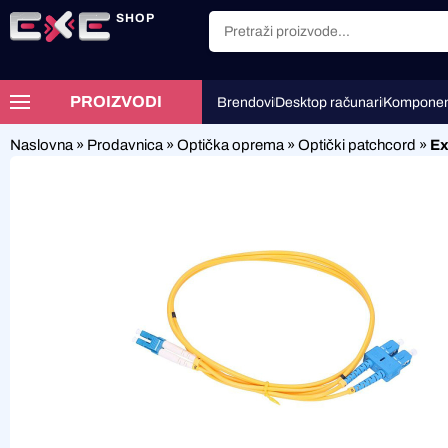
SHOP
PROIZVODI
Brendovi
Desktop računari
Komponen
Naslovna
»
Prodavnica
»
Optička oprema
»
Optički patchcord
»
Ex