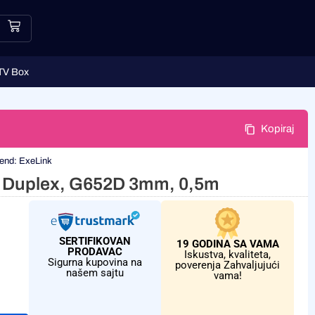
TV Box
Kopiraj
end:
ExeLink
 Duplex, G652D 3mm, 0,5m
SERTIFIKOVAN
19 GODINA SA VAMA
PRODAVAC
Iskustva, kvaliteta,
Sigurna kupovina na
poverenja Zahvaljujući
našem sajtu
vama!