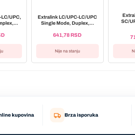
Extra
C-LC/UPC,
Extralink LC/UPC-LC/UPC
SC/UP
plex,...
Single Mode, Duplex,...
SD
641,78
RSD
7
ju
Nije na stanju
N
nline kupovina
Brza isporuka