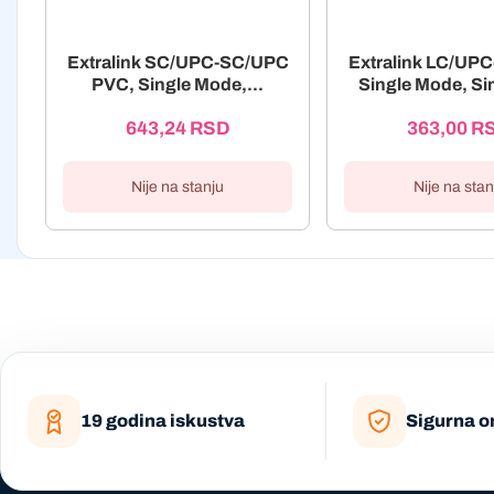
Extralink SC/UPC-SC/UPC
Extralink LC/UP
PVC, Single Mode,...
Single Mode, Sim
643,24
RSD
363,00
R
Nije na stanju
Nije na stan
19 godina iskustva
Sigurna o