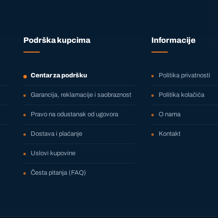
Podrška kupcima
Informacije
Centar za podršku
Politika privatnosti
Garancija, reklamacije i saobraznost
Politika kolačića
Pravo na odustanak od ugovora
O nama
Dostava i plaćanje
Kontakt
Uslovi kupovine
Česta pitanja (FAQ)