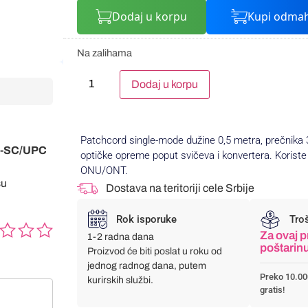
Dodaj u korpu
Kupi odma
Na zalihama
Alternative:
Dodaj u korpu
Patchcord single-mode dužine 0,5 metra, prečnik
PC-SC/UPC
optičke opreme poput svičeva i konvertera. Korist
ONU/ONT.
su
Dostava na teritoriji cele Srbije
Rok isporuke
Tro
Za ovaj p
1-2 radna dana
poštarin
Proizvod će biti poslat u roku od
jednog radnog dana, putem
Preko 10.00
kurirskih službi.
gratis!