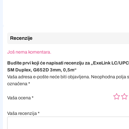
Recenzije
Još nema komentara.
Budite prvi koji će napisati recenziju za „ExeLink LC/U
SM Duplex, G652D 3mm, 0,5m“
Vaša adresa e-pošte neće biti objavljena.
Neophodna polja 
označena
*
Vaša ocena
*
Vaša recenzija
*