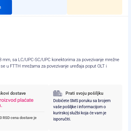
h
a 3 mm, sa LC/UPC-SC/UPC konektorima za povezivanje mrežne
e se u FTTH mrežama za povezivanje uređaja poput OLT i
škovi dostave
Prati svoju pošiljku
roizvod plaćate
Dobićete SMS poruku sa brojem
u.
vaše pošiljke i informacijom o
kurirskoj službi koja će vam je
0 RSD cena dostave je
isporučiti.