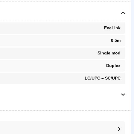
ExeLink
0,5m
Single mod
Duplex
LC/UPC – SC/UPC