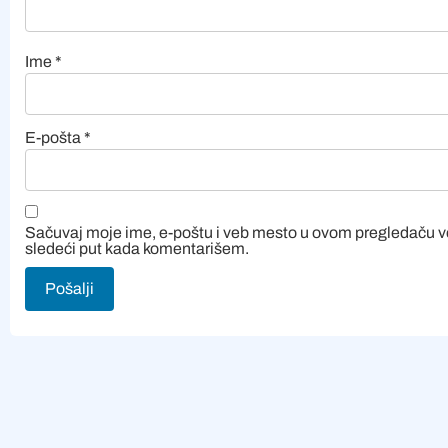
Ime
*
E-pošta
*
Sačuvaj moje ime, e-poštu i veb mesto u ovom pregledaču 
sledeći put kada komentarišem.
Alternative: