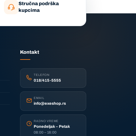
Stručna podrška
kupcima
Kontakt
TELEFON
018/415-5555
EMAIL
info@exeshop.rs
RADNO VREME
Ponedeljak – Petak
08:00 – 16:00