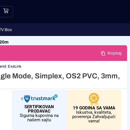
TV Box
 20m
Kopiraj
end:
ExeLink
gle Mode, Simplex, OS2 PVC, 3mm,
SERTIFIKOVAN
19 GODINA SA VAMA
PRODAVAC
Iskustva, kvaliteta,
Sigurna kupovina na
poverenja Zahvaljujući
našem sajtu
vama!