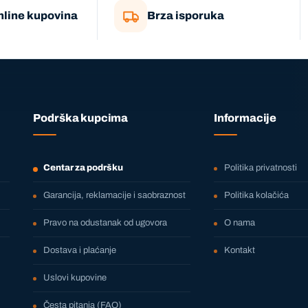
nline kupovina
Brza isporuka
Podrška kupcima
Informacije
Centar za podršku
Politika privatnosti
Garancija, reklamacije i saobraznost
Politika kolačića
Pravo na odustanak od ugovora
O nama
Dostava i plaćanje
Kontakt
Uslovi kupovine
Česta pitanja (FAQ)