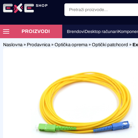
SHOP
PROIZVODI
Brendovi
Desktop računari
Komponen
Naslovna
»
Prodavnica
»
Optička oprema
»
Optički patchcord
»
Ex