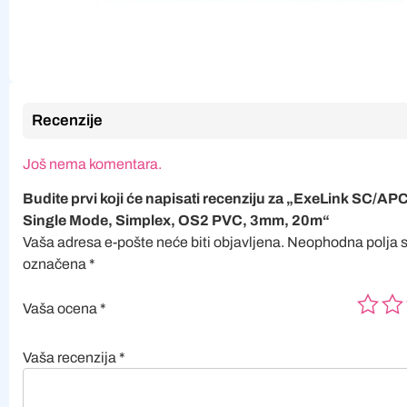
Recenzije
Još nema komentara.
Budite prvi koji će napisati recenziju za „ExeLink SC/
Single Mode, Simplex, OS2 PVC, 3mm, 20m“
Vaša adresa e-pošte neće biti objavljena.
Neophodna polja 
označena
*
Vaša ocena
*
Vaša recenzija
*