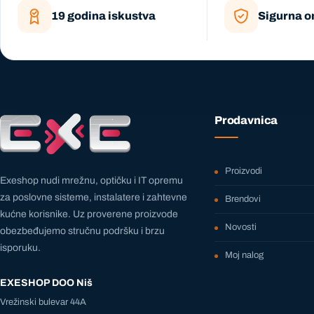
19 godina iskustva
Sigurna o
Prodavnica
Proizvodi
Exeshop nudi mrežnu, optičku i IT opremu
za poslovne sisteme, instalatere i zahtevne
Brendovi
kućne korisnike. Uz proverene proizvode
Novosti
obezbeđujemo stručnu podršku i brzu
isporuku.
Moj nalog
EXESHOP DOO Niš
Vrežinski bulevar 44A