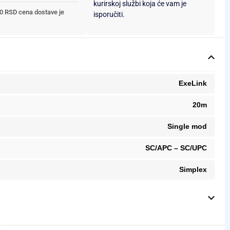
kurirskoj službi koja će vam je
0 RSD cena dostave je
isporučiti.
ExeLink
20m
Single mod
SC/APC – SC/UPC
Simplex