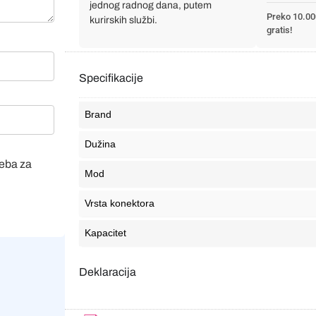
jednog radnog dana, putem
Preko 10.00
kurirskih službi.
gratis!
Specifikacije
Brand
Dužina
veba za
Mod
Vrsta konektora
Kapacitet
Deklaracija