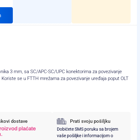
h
ečnika 3 mm, sa SC/APC-SC/UPC konektorima za povezivanje
. Koriste se u FTTH mrežama za povezivanje uređaja poput OLT
škovi dostave
Prati svoju pošiljku
roizvod plaćate
Dobićete SMS poruku sa brojem
u.
vaše pošiljke i informacijom o