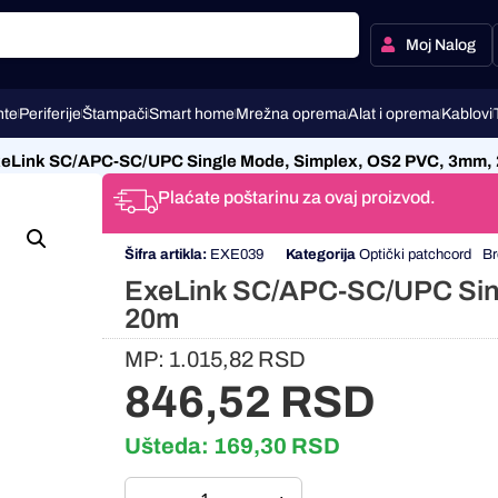
Moj Nalog
te
Periferije
Štampači
Smart home
Mrežna oprema
Alat i oprema
Kablovi
eLink SC/APC-SC/UPC Single Mode, Simplex, OS2 PVC, 3mm,
Plaćate poštarinu za ovaj proizvod.
Šifra artikla:
EXE039
Kategorija
Optički patchcord
Br
ExeLink SC/APC-SC/UPC Sin
20m
MP:
1.015,82
RSD
846,52
RSD
Ušteda:
169,30
RSD