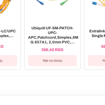
Ubiquiti UF-SM-PATCH-
C-LC/UPC
Extrali
UPC-
plex,...
Single 
APC,Patchcord,Simplex,8M
G.657A1, 2,0mm PVC,...
SD
6
396,40
RSD
ju
N
Nije na stanju