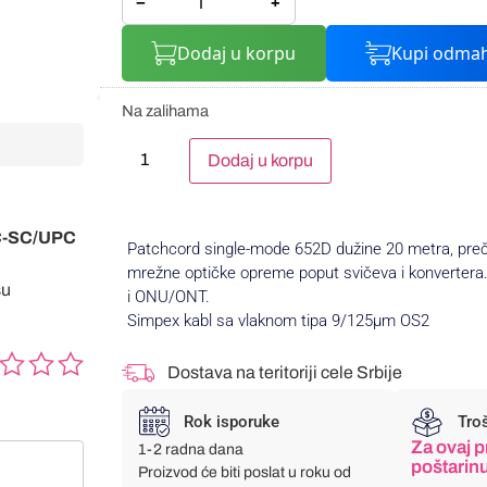
−
+
Dodaj u korpu
Kupi odma
Na zalihama
Alternative:
Dodaj u korpu
APC-SC/UPC
Patchcord single-mode 652D dužine 20 metra, pr
mrežne optičke opreme poput svičeva i konvertera
su
i ONU/ONT.
Simpex kabl sa vlaknom tipa 9/125µm OS2
Dostava na teritoriji cele Srbije
Rok isporuke
Tro
Za ovaj p
1-2 radna dana
poštarin
Proizvod će biti poslat u roku od