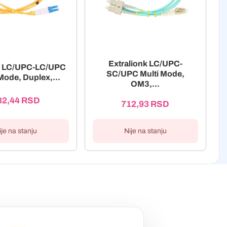
Extralionk LC/UPC-
nk LC/UPC-LC/UPC
SC/UPC Multi Mode,
Mode, Duplex,...
OM3,...
82,44
RSD
712,93
RSD
Nije na stanju
ije na stanju