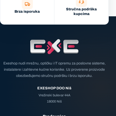
Stručna podrška
Brza isporuka
kupcima
Exeshop nudi mrežnu, optičku i IT opremu za poslovne sisteme,
instalatere i zahtevne kućne korisnike. Uz proverene proizvode
obezbeđujemo stručnu podršku i brzu isporuku.
EXESHOP DOO Niš
Vrežinski bulevar 44A
18000 Niš