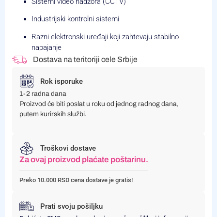
Sistemi video nadzora (CCTV)
Industrijski kontrolni sistemi
Razni elektronski uređaji koji zahtevaju stabilno
napajanje
Dostava na teritoriji cele Srbije
Rok isporuke
1-2 radna dana
Proizvod će biti poslat u roku od jednog radnog dana,
putem kurirskih službi.
Troškovi dostave
Za ovaj proizvod plaćate poštarinu.
Preko 10.000 RSD cena dostave je gratis!
Prati svoju pošiljku