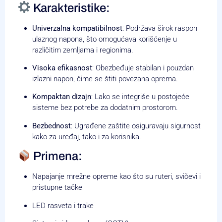
Karakteristike:
Univerzalna kompatibilnost
:
Podržava širok raspon
ulaznog napona, što omogućava korišćenje u
različitim zemljama i regionima.
Visoka efikasnost
:
Obezbeđuje stabilan i pouzdan
izlazni napon, čime se štiti povezana oprema.
Kompaktan dizajn
:
Lako se integriše u postojeće
sisteme bez potrebe za dodatnim prostorom.
Bezbednost
:
Ugrađene zaštite osiguravaju sigurnost
kako za uređaj, tako i za korisnika.
Primena:
Napajanje mrežne opreme kao što su ruteri, svičevi i
pristupne tačke
LED rasveta i trake