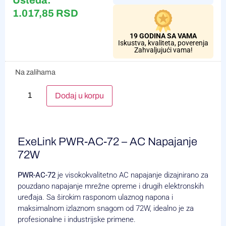
Ušteda:
1.017,85
RSD
19 GODINA SA VAMA
Iskustva, kvaliteta, poverenja
Zahvaljujući vama!
Na zalihama
Alternative:
Dodaj u korpu
ExeLink PWR-AC-72 – AC Napajanje
72W
PWR-AC-72
je visokokvalitetno AC napajanje dizajnirano za
pouzdano napajanje mrežne opreme i drugih elektronskih
uređaja.
Sa širokim rasponom ulaznog napona i
maksimalnom izlaznom snagom od 72W, idealno je za
profesionalne i industrijske primene.