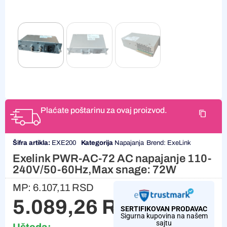
Plaćate poštarinu za ovaj proizvod.
Šifra artikla:
EXE200
Kategorija
Napajanja
Brend:
ExeLink
Exelink PWR-AC-72 AC napajanje 110-
240V/50-60Hz,Max snage: 72W
MP:
6.107,11
RSD
5.089,26
RSD
SERTIFIKOVAN PRODAVAC
Sigurna kupovina na našem
sajtu