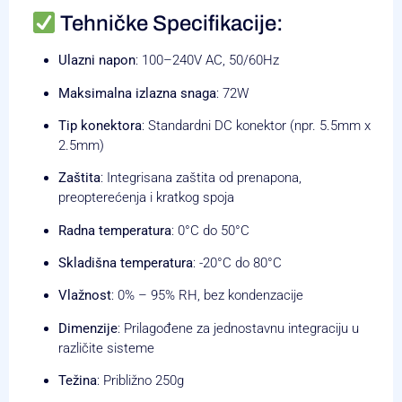
Tehničke Specifikacije:
Ulazni napon
:
100–240V AC, 50/60Hz
Maksimalna izlazna snaga
: 72W
Tip konektora
:
Standardni DC konektor (npr. 5.5mm x
2.5mm)
Zaštita
:
Integrisana zaštita od prenapona,
preopterećenja i kratkog spoja
Radna temperatura
:
0°C do 50°C
Skladišna temperatura
:
-20°C do 80°C
Vlažnost
:
0% – 95% RH, bez kondenzacije
Dimenzije
:
Prilagođene za jednostavnu integraciju u
različite sisteme
Težina
:
Približno 250g