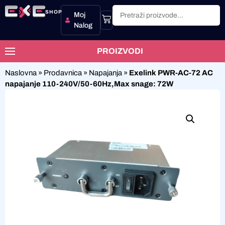
SHOP
Moj
Nalog
PROIZVODI
Naslovna
»
Prodavnica
»
Napajanja
»
Exelink PWR-AC-72 AC
napajanje 110-240V/50-60Hz,Max snage: 72W