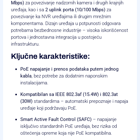
Mbps)
za povezivanje nadzornih kamera i drugih krajnjih
uređaja, kao i sa
2 uplink porta (10/100 Mbps)
za
povezivanje ka NVR uređajima ili drugim mrežnim
komponentama. Dizajn uređaja u potpunosti odgovara
potrebama bezbednosne industrije – visoka iskorišćenost
portova i jednostavna integracija u postojeću
infrastrukturu.
Ključne karakteristike:
PoE napajanje i prenos podataka putem jednog
kabla
, bez potrebe za dodatnim naponskim
instalacijama.
Kompatibilan sa IEEE 802.3af (15.4W) i 802.3at
(30W)
standardima – automatski prepoznaje i napaja
uređaje koji podržavaju PoE.
Smart Active Fault Control (SAFC)
– napajanje
isključivo standardnih PoE uređaja, bez rizika od
oštećenja opreme koja nije PoE kompatibilna.