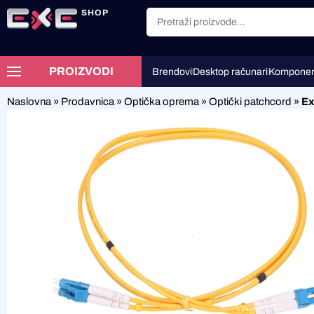
SHOP
PROIZVODI
Brendovi
Desktop računari
Komponen
Naslovna
»
Prodavnica
»
Optička oprema
»
Optički patchcord
»
Ex