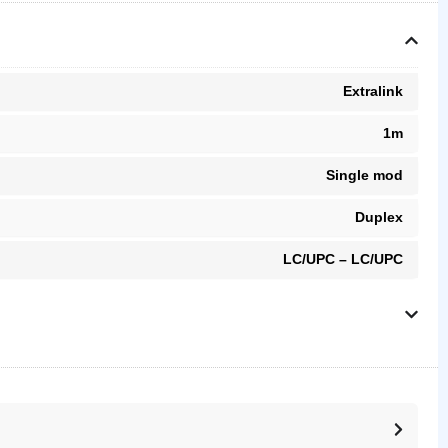
Extralink
1m
Single mod
Duplex
LC/UPC – LC/UPC