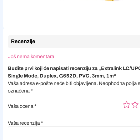
Recenzije
Još nema komentara.
Budite prvi koji će napisati recenziju za „Extralink LC/
Single Mode, Duplex, G652D, PVC, 3mm, 1m“
Vaša adresa e-pošte neće biti objavljena.
Neophodna polja 
označena
*
Vaša ocena
*
Vaša recenzija
*