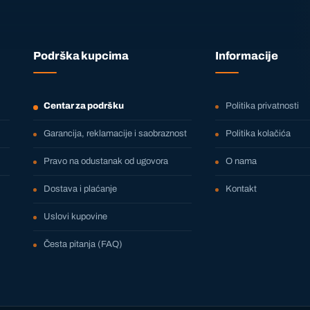
Podrška kupcima
Informacije
Centar za podršku
Politika privatnosti
Garancija, reklamacije i saobraznost
Politika kolačića
Pravo na odustanak od ugovora
O nama
Dostava i plaćanje
Kontakt
Uslovi kupovine
Česta pitanja (FAQ)