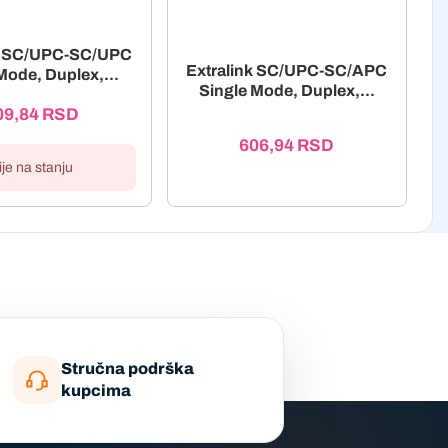
nk SC/UPC-SC/UPC
Extralink SC/UPC-SC/APC
Mode, Duplex,...
Single Mode, Duplex,...
09,84
RSD
606,94
RSD
ije na stanju
Stručna podrška
kupcima