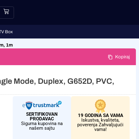
TV Box
mm, 1m
Kopiraj
ngle Mode, Duplex, G652D, PVC,
SERTIFIKOVAN
19 GODINA SA VAMA
PRODAVAC
Iskustva, kvaliteta,
Sigurna kupovina na
poverenja Zahvaljujući
našem sajtu
vama!