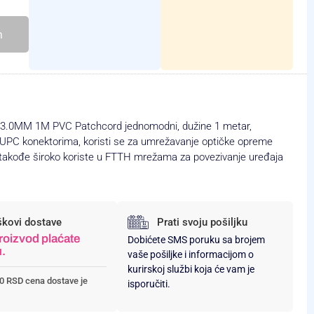
h
0MM 1M PVC Patchcord jednomodni, dužine 1 metar,
UPC konektorima, koristi se za umrežavanje optičke opreme
se takođe široko koriste u FTTH mrežama za povezivanje uređaja
škovi dostave
Prati svoju pošiljku
roizvod plaćate
Dobićete SMS poruku sa brojem
u.
vaše pošiljke i informacijom o
kurirskoj službi koja će vam je
0 RSD cena dostave je
isporučiti.