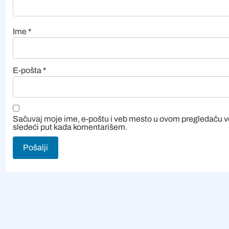
Ime
*
E-pošta
*
Sačuvaj moje ime, e-poštu i veb mesto u ovom pregledaču 
sledeći put kada komentarišem.
Alternative: