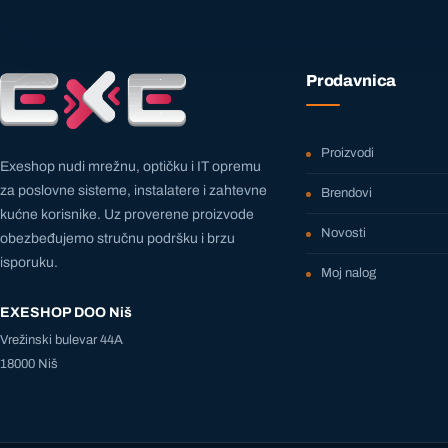
Prodavnica
Proizvodi
Exeshop nudi mrežnu, optičku i IT opremu
za poslovne sisteme, instalatere i zahtevne
Brendovi
kućne korisnike. Uz proverene proizvode
Novosti
obezbeđujemo stručnu podršku i brzu
isporuku.
Moj nalog
EXESHOP DOO Niš
Vrežinski bulevar 44A
18000 Niš