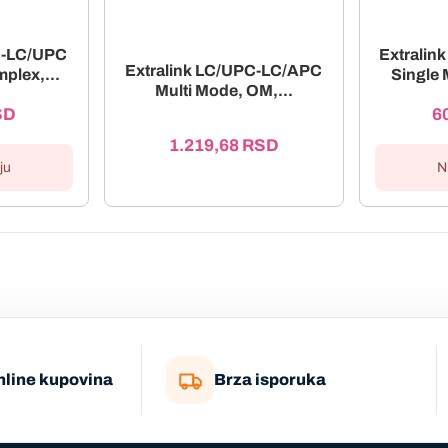
C-LC/UPC
Extrali
Extralink LC/UPC-LC/APC
plex,...
Single 
Multi Mode, OM,...
SD
6
1.219,68
RSD
ju
N
nline kupovina
Brza isporuka