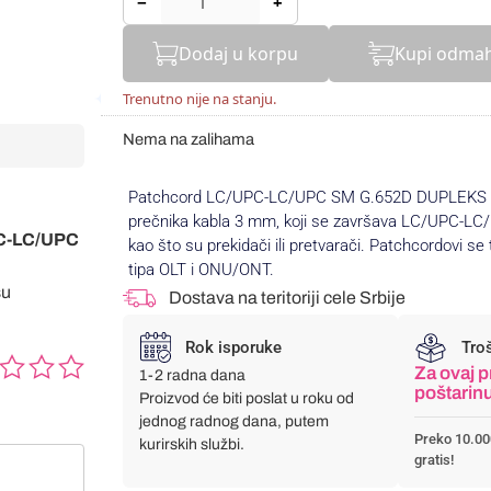
−
+
Dodaj u korpu
Kupi odma
Trenutno nije na stanju.
Nema na zalihama
Patchcord LC/UPC-LC/UPC SM G.652D DUPLEKS 3.
prečnika kabla 3 mm, koji se završava LC/UPC-LC/
UPC-LC/UPC
kao što su prekidači ili pretvarači. Patchcordovi 
tipa OLT i ONU/ONT.
su
Dostava na teritoriji cele Srbije
Rok isporuke
Tro
Za ovaj p
1-2 radna dana
poštarin
Proizvod će biti poslat u roku od
jednog radnog dana, putem
Preko 10.00
kurirskih službi.
gratis!