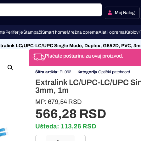
Moj Nalog
te
Periferije
Štampači
Smart home
Mrežna oprema
Alat i oprema
Kablovi
tralink LC/UPC-LC/UPC Single Mode, Duplex, G652D, PVC, 3
Plaćate poštarinu za ovaj proizvod.
Šifra artikla:
EL062
Kategorija
Optički patchcord
Extralink LC/UPC-LC/UPC Si
3mm, 1m
MP:
679,54
RSD
566,28
RSD
Ušteda:
113,26
RSD