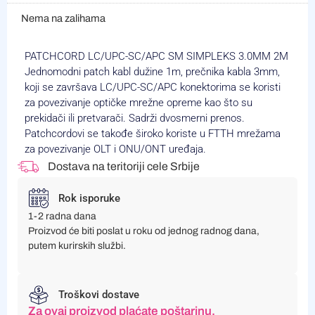
Nema na zalihama
PATCHCORD LC/UPC-SC/APC SM SIMPLEKS 3.0MM 2M
Jednomodni patch kabl dužine 1m, prečnika kabla 3mm,
koji se završava LC/UPC-SC/APC konektorima se koristi
za povezivanje optičke mrežne opreme kao što su
prekidači ili pretvarači. Sadrži dvosmerni prenos.
Patchcordovi se takođe široko koriste u FTTH mrežama
za povezivanje OLT i ONU/ONT uređaja.
Dostava na teritoriji cele Srbije
Rok isporuke
1-2 radna dana
Proizvod će biti poslat u roku od jednog radnog dana,
putem kurirskih službi.
Troškovi dostave
Za ovaj proizvod plaćate poštarinu.