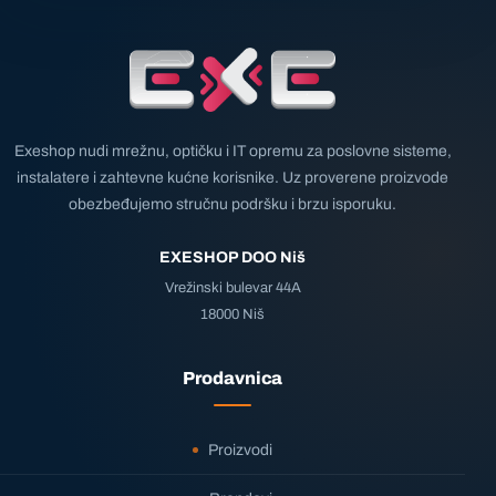
Exeshop nudi mrežnu, optičku i IT opremu za poslovne sisteme,
instalatere i zahtevne kućne korisnike. Uz proverene proizvode
obezbeđujemo stručnu podršku i brzu isporuku.
EXESHOP DOO Niš
Vrežinski bulevar 44A
18000 Niš
Prodavnica
Proizvodi