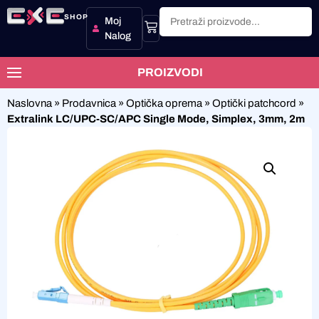
SHOP
Moj
Nalog
PROIZVODI
Naslovna
»
Prodavnica
»
Optička oprema
»
Optički patchcord
»
Extralink LC/UPC-SC/APC Single Mode, Simplex, 3mm, 2m