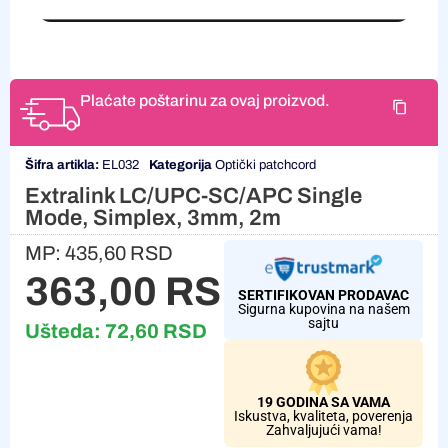
Plaćate poštarinu za ovaj proizvod.
Šifra artikla:
EL032
Kategorija
Optički patchcord
Extralink LC/UPC-SC/APC Single
Mode, Simplex, 3mm, 2m
MP:
435,60
RSD
363,00
RSD
SERTIFIKOVAN PRODAVAC
Sigurna kupovina na našem
sajtu
Ušteda:
72,60
RSD
19 GODINA SA VAMA
Iskustva, kvaliteta, poverenja
Zahvaljujući vama!