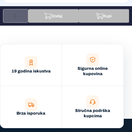
Dodaj
Kupi
Sigurna online
19 godina iskustva
kupovina
Stručna podrška
Brza isporuka
kupcima